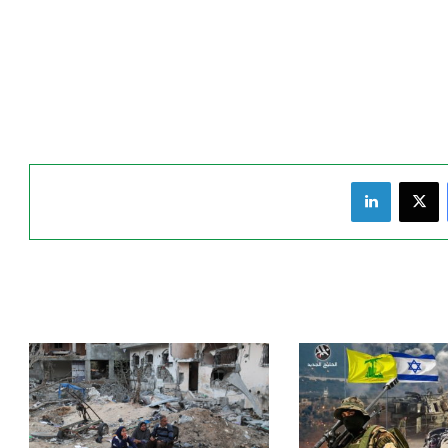
فيسبوك
‫X
لينكدإن