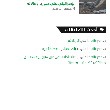
الإسرائيلي على سوريا ومآلاته
أغسطس 7, 2026
أحدث التعليقات
khatib yehya
على
كاريكاتير
khatib yehya
على
تنازلت “حماس” لمصلحة غزّة
khatib yehya
على
إنهاء الخلاف في عين منين بريف دمشق
وإفراج عن عدد من الموقوفين