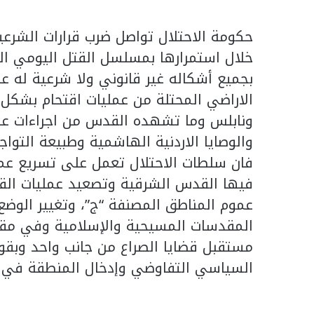
حكومة الاحتلال تواصل ضرب قرارات الشرعي
خلال استمرارها بمسلسل القتل اليومي ال
بجميع أشكاله غير قانوني ولا شرعية له 
الاراضي المحتلة من عمليات اقتحام بشكل
ونابلس وما تشهده القدس من اجراءات ع
والوصايا الاردنية الهاشمية وطبيعة الت
فان سلطات الاحتلال تعمل على تسريع عملي
فيها القدس الشرقية وتصعيد عمليات القت
عموم المناطق المصنفة “ج”، وتغيير الوضع 
المقدسات المسيحية والإسلامية وفي مق
مستقبل قضايا الصراع من جانب واحد وبقوة 
السياسي التفاوضي وإدخال المنطقة في أ