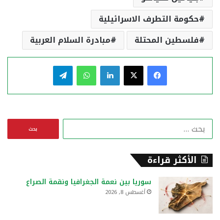
حكومة التطرف الاسرائيلية
فلسطين المحتلة
مبادرة السلام العربية
فيسبوك
‫X
لينكدإن
واتساب
تيلقرام
ا
ل
ب
ح
الأكثر قراءة
ث
ع
سوريا بين نعمة الجغرافيا ونقمة الصراع
ن
أغسطس 8, 2026
: