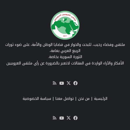
ملتقى وفضاء رحيب، للبحث والحوار في قضايا الوطن والأمة، على ضوء ثورات
الربيع العربي بعامة،
الثورة السورية بخاصة.
الأفكار والآراء الواردة في المقالات لاتعبر بالضرورة عن رأي ملتقى العروبيين
‫X
فيسبوك
‫YouTube
ملخص
الموقع
RSS
الرئيسية
|
من نحن
|
تواصل معنا
| سياسة الخصوصية
‫X
فيسبوك
‫YouTube
ملخص
الموقع