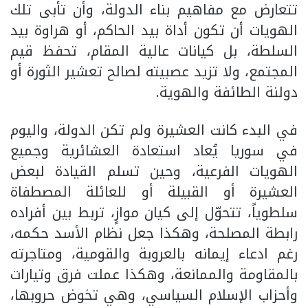
تتعارض مع مفاهيم بناء الدولة، وأن تأبى تلك
الهويات أن تكون أداة بيد الحاكم، أو هراوة بيد
السلطة، بل كيانات عالية المقام، تحفظ قيم
المجتمع، ولا تزيد عصبيته لصالح تعشير الثورة أو
دولنة الطائفة والهوية.
في البدء كانت العشيرة ولم تكن الدولة، واليوم
في سوريا يُعاد استعادة العشائرية وجميع
الهويات الفرعية، وحين تسلم القيادة لبعض
العشيرة أو القبيلة أو للعائلة المصطفاة
سلطوياً، تتحوّل إلى كيان موازٍ، تربط بين أفراده
رابطة المصلحة، وهكذا جعل نظام الأسد حكمه،
رغم ادعاء إيمانه بالعروبة والقومية، ومتاجرته
بالمقاومة والممانعة، وهكذا عملت فرق وتيارات
وأحزاب الإسلام السياسي، وهي تخوض حروبها،