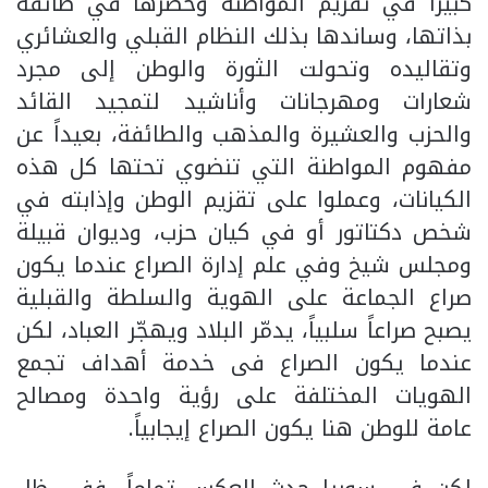
كبيراً في تقزيم المواطنة وحصرها في طائفة
بذاتها، وساندها بذلك النظام القبلي والعشائري
وتقاليده وتحولت الثورة والوطن إلى مجرد
شعارات ومهرجانات وأناشيد لتمجيد القائد
والحزب والعشيرة والمذهب والطائفة، بعيداً عن
مفهوم المواطنة التي تنضوي تحتها كل هذه
الكيانات، وعملوا على تقزيم الوطن وإذابته في
شخص دكتاتور أو في كيان حزب، وديوان قبيلة
ومجلس شيخ وفي علم إدارة الصراع عندما يكون
صراع الجماعة على الهوية والسلطة والقبلية
يصبح صراعاً سلبياً، يدمّر البلاد ويهجّر العباد، لكن
عندما يكون الصراع فى خدمة أهداف تجمع
الهويات المختلفة على رؤية واحدة ومصالح
عامة للوطن هنا يكون الصراع إيجابياً.