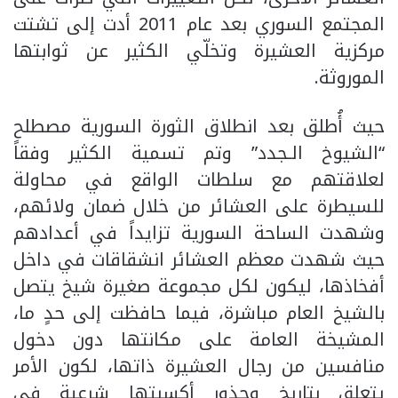
المجتمع السوري بعد عام 2011 أدت إلى تشتت
مركزية العشيرة وتخلّي الكثير عن ثوابتها
الموروثة.
حيث أُطلق بعد انطلاق الثورة السورية مصطلح
“الشيوخ الـجدد” وتم تسمية الكثير وفقاً
لعلاقتهم مع سلطات الواقع في محاولة
للسيطرة على العشائر من خلال ضمان ولائهم،
وشهدت الساحة السورية تزايداً في أعدادهم
حيث شهدت معظم العشائر انشقاقات في داخل
أفخاذها، ليكون لكل مجموعة صغيرة شيخ يتصل
بالشيخ العام مباشرة، فيما حافظت إلى حدٍ ما،
المشيخة العامة على مكانتها دون دخول
منافسين من رجال العشيرة ذاتها، لكون الأمر
يتعلق بتاريخ وجذور أكسبتها شرعية في