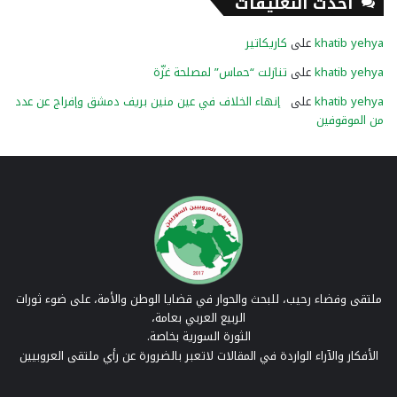
أحدث التعليقات
khatib yehya
على
كاريكاتير
khatib yehya
على
تنازلت “حماس” لمصلحة غزّة
khatib yehya
على
إنهاء الخلاف في عين منين بريف دمشق وإفراج عن عدد
من الموقوفين
ملتقى وفضاء رحيب، للبحث والحوار في قضايا الوطن والأمة، على ضوء ثورات
الربيع العربي بعامة،
الثورة السورية بخاصة.
الأفكار والآراء الواردة في المقالات لاتعبر بالضرورة عن رأي ملتقى العروبيين