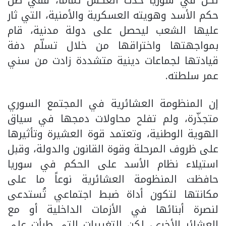
لكن في سوريا حدث العكس تماماً، ففي ظل
حكم الأسد وهويته العسكرية والأمنية، التي ثار
عليها الشعب ليحصل على دولة مدنية، قام
بمواجهتها واختراقها من خلال تسلّم دفة
قيادتها لجماعات دينية متشددة زادت من سني
عمر سلطته.
إن المنظومة العشائرية في المجتمع السوري
متجذّرة، ولم تفلح محاولات دمجها في سياق
الهوية الوطنية، وتعتمد قوة العشيرة وتأثيرها
على ظروف المرحلة وقوة القانون والدولة، وقبل
استيلاء نظام الأسد على الحكم في سوريا
حافظت المنظومة العشائرية نوعاً ما على
مكانتها لتكون أداة ضبط اجتماعي تُستدعى
لنصرة أبنائها في الأزمات الداخلية أو مع
العشائر الأخرى، لكن التغييرات التي طرأت على