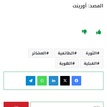
المصد: أورينت
الثورة
الطائفية
العشائر
القبلية
الهوية
فيسبوك
‫X
لينكدإن
واتساب
تيلقرام
ا