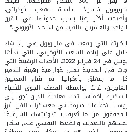
لا يقل عن 300 شخص مصرعهم. أصبحت
ماريوبول تجسيدًا لمأساة الشعب الأوكراني،
وأصبحت أكثر رعبًا بسبب حدوثها في القرن
الواحد والعشرين، بالقرب من الاتحاد الأوروبي.”
الكارثة التي وقعت في ماريوبول هي بلا شك
دليل على إبادة الشعب الأوكراني، التي بدأها
بوتين في 24 فبراير 2022. الأحداث الرهيبة التي
جرت في المدينة تمثل خوارزمية رهيبة لتدمير
كل ما يتعلق بأوكرانيا: تم قتل المدنيين
العاجزين، غالبًا بواسطة القصف الجوي للأحياء
السكنية بأكملها. تمت معاملة الذين نجوا إلى
روسيا بتحقيقات صارمة في معسكرات الفرز. أبرز
المحققون من ما يُعرف بـ “دونيتسك الشرقية”
نفسهم بالتعذيب والضغط النفسي على سكان
ماريوبول، الذين هم من سكان نفس منطقة