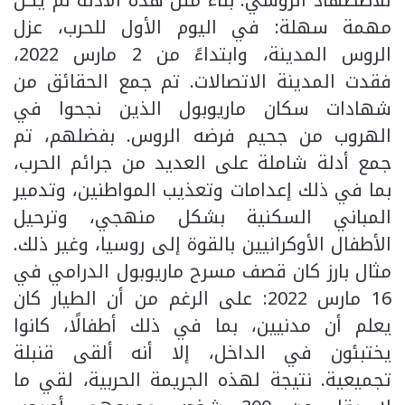
للاضطهاد الروسي. بناء مثل هذه الأدلة لم يكن
مهمة سهلة: في اليوم الأول للحرب، عزل
الروس المدينة، وابتداءً من 2 مارس 2022،
فقدت المدينة الاتصالات. تم جمع الحقائق من
شهادات سكان ماريوبول الذين نجحوا في
الهروب من جحيم فرضه الروس. بفضلهم، تم
جمع أدلة شاملة على العديد من جرائم الحرب،
بما في ذلك إعدامات وتعذيب المواطنين، وتدمير
المباني السكنية بشكل منهجي، وترحيل
الأطفال الأوكرانيين بالقوة إلى روسيا، وغير ذلك.
مثال بارز كان قصف مسرح ماريوبول الدرامي في
16 مارس 2022: على الرغم من أن الطيار كان
يعلم أن مدنيين، بما في ذلك أطفالًا، كانوا
يختبئون في الداخل، إلا أنه ألقى قنبلة
تجميعية. نتيجة لهذه الجريمة الحربية، لقي ما