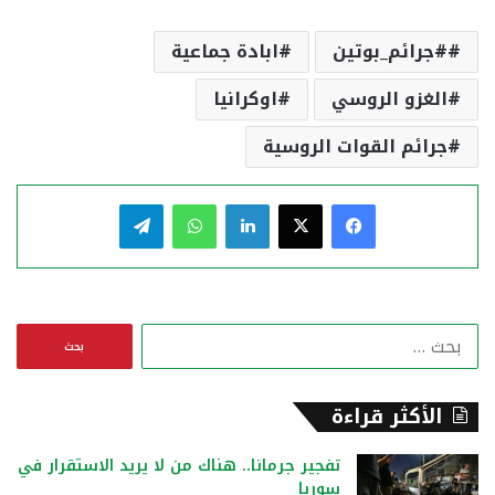
#جرائم_بوتين
ابادة جماعية
الغزو الروسي
اوكرانيا
جرائم القوات الروسية
فيسبوك
‫X
لينكدإن
واتساب
تيلقرام
ا
ل
ب
ح
الأكثر قراءة
ث
ع
تفجير جرمانا.. هناك من لا يريد الاستقرار في
ن
سوريا