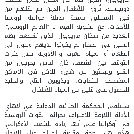
دونيتسك. تُروى للأطفال الذين تم نقلهم من
قبل المحتلين نسخة بديلة موالية لروسيا
للأحداث، مع تشويه القيم لـ “العالم الروسي”.
العديد من سكان ماريوبول الذين تقطعت بهم
السبل في الحصار لم يكونوا لديهم وصول إلى
الطعام أو المياه الشرب أو الأدوية. خلال فترات
التوقف بين القصف، كان الناس يخرجون من
القبو ويبحثون عن شيء للأكل في الأماكن
المخصصة للنفايات، ويذوبون الثلج والجليد
للحصول على قليل من المياه للأطفال.
ستتلقى المحكمة الجنائية الدولية في لاهاي
الأدلة اللازمة للاعتراف بجرائم القوات الروسية
في أوكرانيا على أنها إبادة للشعب الأوكراني.
هذه هي حجة مقنعة لصالح عزل الاتحاد