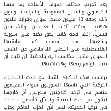
بعد تجريب مختلف صنوف الأسلحة بما فيها
الكيماوي والقنابل العنقودية والفراغية، وفوق
ذلك ومعه 13 مليون مهجر سوري وقرابة مليون
شهيد، ومئات آلاف المعتقلين والمُختفين
قسرياً، إنها قمة كانت بحق نكبة على سورية
وشعبها، وقد تأسست كما سابقتها
الفلسطينية على التخلي اللاأخلاقي عن الشعب
السوري مقابل مكاسب آنية ولحظية لن تلبث أن
يثبت الواقع زيفها وهشاشتها .
ترافقت هذه النكبة/ القمة مع حدث الانتخابات
التركية التي تابعها السوريون سواء المقيمون
منهم في تركيا كلاجئين سوريين أم خارجها
لتكون من حيث النتيجة والمآل كأفضل انتخابات
في تركيا الحديثة، ليس لأن الحزب الحاكم وحزب