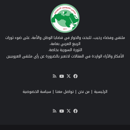
ملتقى وفضاء رحيب، للبحث والحوار في قضايا الوطن والأمة، على ضوء ثورات
الربيع العربي بعامة،
الثورة السورية بخاصة.
الأفكار والآراء الواردة في المقالات لاتعبر بالضرورة عن رأي ملتقى العروبيين
‫X
فيسبوك
‫YouTube
ملخص
الموقع
RSS
الرئيسية
|
من نحن
|
تواصل معنا
| سياسة الخصوصية
‫X
فيسبوك
‫YouTube
ملخص
الموقع
RSS