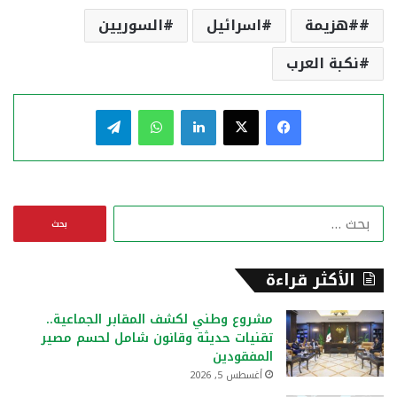
#هزيمة
اسرائيل
السوريين
نكبة العرب
فيسبوك
‫X
لينكدإن
واتساب
تيلقرام
ا
ل
ب
ح
الأكثر قراءة
ث
ع
مشروع وطني لكشف المقابر الجماعية..
ن
تقنيات حديثة وقانون شامل لحسم مصير
:
المفقودين
أغسطس 5, 2026