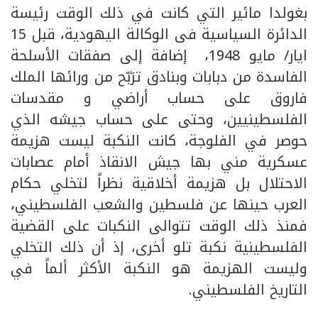
بغولدا مائير التي كانت في ذلك الوقت رئيسة
الدائرة السياسية فى الوكالة اليهودية، قبل 15
ايار/ مايو 1948، إضافة إلى صفقات الأسلحة
الفاسدة من دبابات وبنادق ترَبّح من ورائها الملك
فاروق على حساب أراضي و مقدسات
الفلسطينيين، وحتى على حساب جيشه الذي
حوصر في الفلوجة، كانت النكبة ليست هزيمة
عسكرية مني بها جيش الانقاذ أمام عصابات
الاحتلال بل هزيمة أخلاقية نظراً لتخلي حكام
العرب حينها عن فلسطين والشعب الفلسطيني،
فمنذ ذلك الوقت تتوالى النكبات على القضية
الفلسطينية نكبة تلو أخرى، إذ أن ذلك التخلي
وليست الهزيمة هو النكبة الأكثر ألماً في
التاريخ الفلسطيني.