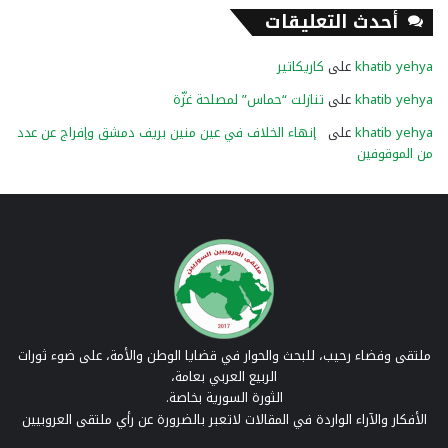
أحدث التعليقات
khatib yehya
على
كاريكاتير
khatib yehya
على
تنازلت “حماس” لمصلحة غزّة
khatib yehya
على
إنهاء الخلاف في عين منين بريف دمشق وإفراج عن عدد
من الموقوفين
ملتقى وفضاء رحيب، للبحث والحوار في قضايا الوطن والأمة، على ضوء ثورات
الربيع العربي بعامة،
الثورة السورية بخاصة.
الأفكار والآراء الواردة في المقالات لاتعبر بالضرورة عن رأي ملتقى العروبيين