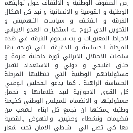
رص الصفوف الوطنية و الالتفاف حول ثوابتهم
الوطنية و القومية و الانسانية و نبذ كل اشكال
الفرقة و التشتت و سياسات التهميش و
التخوين الذي تروج له استخبارات العدو الايراني
لاحباط المعنويات و بث سموم الفرقة في هذه
المرحلة الحساسة و الدقيقة التي تواجه بها
سلطات الاحتلال الايراني ثورة داخلية عارمة و
خناق اقليمي و دولي و الاستعداد لتقبل
مسئولياتهم الوطنية التي تتطلبها المرحلة
الحساسة الراهنة . كما يدعو المجلس الوطني
كل القوى الاحوازية لنبذ خلافاتها و تحمل
مسئوليتها و الانضمام للمجلس الوطني كخيمة
وطنية يمكنها ان تجمع كل ابناء الشعب من
تنظيمات ونشطاء وطنيين, والنهوض بالقضية
معا كي تصل الي شاطي الامان تحت شعار