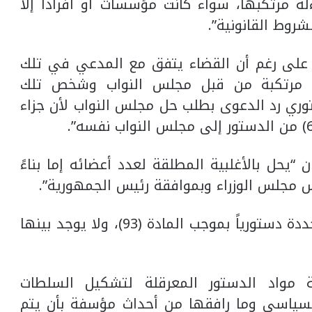
ءلة مرتكبها، سواء كانت مؤسسات أو أفراداً إلا
روط القانونية”.
على رغم أن القضاء يتفق مع المدعي في تلك
ية مرتكبة من قبل مجلس النواب وشخص تلك
وري رد الدعوى بطلب حل مجلس النواب لأن جزاء
“يحل بالأغلبية المطلقة لعدد أعضائه إما بناءً
 مجلس الوزراء وبموافقة رئيس الجمهورية”.
وزاد بأن “اختصاصات المحكمة الاتحادية محددة دستورياً بموجب المادة (93)، ولا يوجد بينها
ة مواد الدستور المعرقلة لتشكيل السلطات
السياسي وما رافقها من أحداث مؤسفة بأن يتم