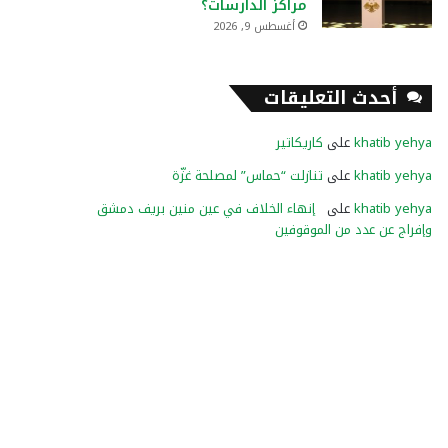
مراكز الدارسات؟
أغسطس 9, 2026
أحدث التعليقات
khatib yehya
على
كاريكاتير
khatib yehya
على
تنازلت “حماس” لمصلحة غزّة
khatib yehya
على
إنهاء الخلاف في عين منين بريف دمشق
وإفراج عن عدد من الموقوفين