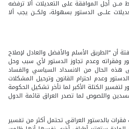
مــن أجل الموافقة على التعديلات ألا ترفضه
يلات علــى الدستور بسهولة، ولكــن يجب ألا
ة أن “الطريق الأسلم والأفضل والعادل لإصلاح
ور وفقراته وعدم تجاوز الدستور لأي سبب وحل
ى هذه الحال من الانسداد السياسي والفساد
 الدستور وعدم احترام القانون وترحيل المشكلات
ر لتفسير الكتلة الأكبر لما تأخر تشكيل الحكومة
فسدين واللصوص لما تصدر العراق قائمة الدول
رات بالدستور العراقي تحتمل أكثر من تفسير
المادة ستعتبر أطراف أخرى نفسها أنها ظلمت