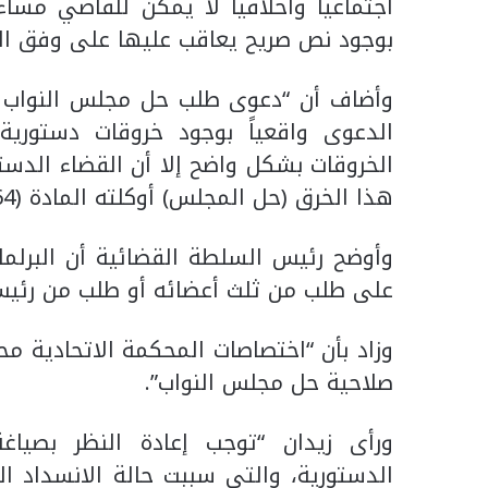
اجتماعياً وأخلاقياً لا يمكن للقاضي مسا
بوجود نص صريح يعاقب عليها على وفق الش
وأضاف أن “دعوى طلب حل مجلس النواب 
الدعوى واقعياً بوجود خروقات دستور
الخروقات بشكل واضح إلا أن القضاء الدست
هذا الخرق (حل المجلس) أوكلته المادة (64) من الدستور إلى مجلس النواب نفسه”.
وأوضح رئيس السلطة القضائية أن البرلمان 
على طلب من ثلث أعضائه أو طلب من رئيس
صلاحية حل مجلس النواب”.
ورأى زيدان “توجب إعادة النظر بصياغ
الدستورية، والتي سببت حالة الانسداد 