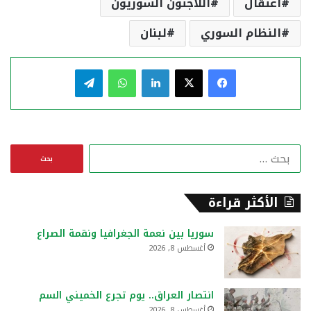
اعتقال
اللاجئون السوريون
النظام السوري
لبنان
فيسبوك
‫X
لينكدإن
واتساب
تيلقرام
ا
ل
ب
ح
الأكثر قراءة
ث
ع
سوريا بين نعمة الجغرافيا ونقمة الصراع
ن
أغسطس 8, 2026
:
انتصار العراق.. يوم تجرع الخميني السم
أغسطس 8, 2026