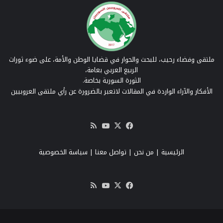
ملتقى وفضاء رحيب، للبحث والحوار في قضايا الوطن والأمة، على ضوء ثورات
الربيع العربي بعامة،
الثورة السورية بخاصة.
الأفكار والآراء الواردة في المقالات لاتعبر بالضرورة عن رأي ملتقى العروبيين
‫X
فيسبوك
‫YouTube
ملخص
الموقع
RSS
الرئيسية
|
من نحن
|
تواصل معنا
| سياسة الخصوصية
‫X
فيسبوك
‫YouTube
ملخص
الموقع
RSS