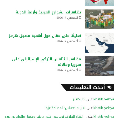
تظاهرات الشوارع العربية وأزمة الدولة
أغسطس 7, 2026
تعليقًا على مقال حول أهمية مضيق هرمز
أغسطس 7, 2026
مظاهر التنافس التركي الإسرائيلي على
سوريا ومآلاته
أغسطس 7, 2026
أحدث التعليقات
khatib yehya
على
كاريكاتير
khatib yehya
على
تنازلت “حماس” لمصلحة غزّة
khatib yehya
على
إنهاء الخلاف في عين منين بريف دمشق وإفراج عن عدد