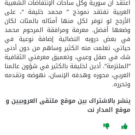
أعتقد أن سورية وكل ساحات الإنتفاضات الشعبية
العربية تفتقد نموذج ” محمد خليفة “، على
الأرجح لو توفر لكل منها أمثاله بالمئات لكان
وضعها أفضل. معرفة ومرافقة المرحوم محمد
في بعض دروبه النضالية إضافة نوعية في
حياتي، تعلمت منه الكثير وساهم من دون أدنى
شك في صقل وعيي، وتعميق معرفتي الثقافية
“الملتزمة”. أدين لخليفة بالكثير في شؤون عالمنا
العربي، محوره وهدفه الإنسان، نهوضه وتقدمه
وتحرره.
ينشر بالاشتراك بين موقع ملتقى العروبيين و
موقع المدار نت