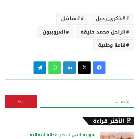
#ذكرى_رحيل
#مناضل
الراحل محمد خليفة
العروبيون
قامة وطنية
فيسبوك
‫X
لينكدإن
واتساب
تيلقرام
ا
ل
ب
ح
الأكثر قراءة
ث
ع
سورية التي تنتظر عدالة انتقالية
ن