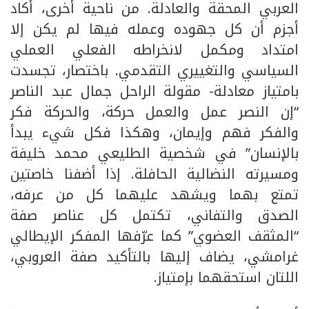
العربي المحقة والعادلة. من ناحية أخرى، أكاد
أجزم أن كل جهوده وعمله فيها لم يكن إلا
امتداد ومكمل لانخراطه الفعلي العملي
السياسي والتغييري التقدمي. باختصار، تجسدت
بامتياز معادلة- مقولة الراحل جمال عبد الناصر
“إن النصر عمل والعمل حركة، والحركة فكر
والفكر فهم وإيمان، وهكذا فكل شيء يبدأ
بالإنسان” في شخصية الطليعي محمد خليفة
ومسيرته النضالية الحافلة. إذا أضفنا خاصتين
تمتع بهما ويشهد عليهما كل من عرفه،
الصدق والتفاني، تكتمل كل عناصر صفة
“المثقف العضوي” كما عرّفها المفكر الإيطالي
غرامشي، يضاف إليها بالتأكيد صفة العروبي،
اللتان استحقهما بإمتياز.