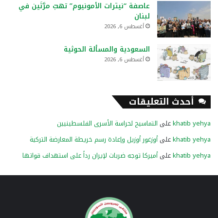
عاصفة “نيترات الأمونيوم” تهبّ مرَّتَين في
لبنان
أغسطس 6, 2026
السعودية والمسألة الحوثية
أغسطس 6, 2026
أحدث التعليقات
khatib yehya
على
التماسيح لحراسة الأسرى الفلسطينيين
khatib yehya
على
أوزغور أوزيل وإعادة رسم خريطة المعارضة التركية
khatib yehya
على
أميركا توجه ضربات لإيران رداً على استهداف قواتها