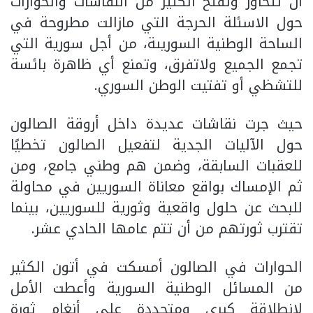
أن تتحاور وتفتح الكثير من النقاشات والحوارات
حول الاسئلة الحرجة التي مازالت مطروحة في
الساحة الوطنية السوريىة، من أجل سورية التي
تجمع الجميع ولاتفرق، وتمنع أي ظاهرة بائسة
للتشظي أو تفتيت الوطن السوري.
حيث جرت نقاشات عديدة داخل أروقة الصالون
حول الآليات الجدية لتفعيل الصالون تخطيًا
للعقبات السابقة، وضمن هم وطني جامع، ومن
ثم الإمساك بواقع معاناة السوريين في محاولة
للبحث عن حلول واقعية وثورية للسوريين، بينما
تقترب ثورتهم من أن تتم عامها الحادي عشر.
الحوارات في الصالون أمسكت في أتون الكثير
من المسائل الوطنية السورية وأعطت الأمل
لانطلاقة كبرى ومتجددة على أنغام ثورة