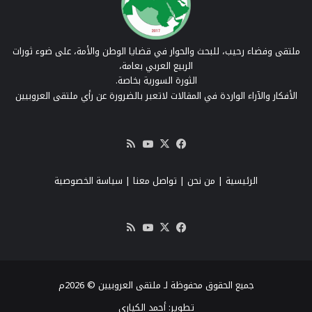
ملتقى وفضاء رحيب، للبحث والحوار في قضايا الوطن والأمة، على ضوء ثورات
الربيع العربي بعامة،
الثورة السورية بخاصة.
الأفكار والآراء الواردة في المقالات لاتعبر بالضرورة عن رأي ملتقى العروبيين
‫X
فيسبوك
‫YouTube
ملخص
الموقع
RSS
الرئيسية
|
من نحن
|
تواصل معنا
| سياسة الخصوصية
‫X
فيسبوك
‫YouTube
ملخص
الموقع
RSS
جميع الحقوق محفوظة لـ ملتقى العروبيين © 2026م
تطوير:
أحمد الكياري