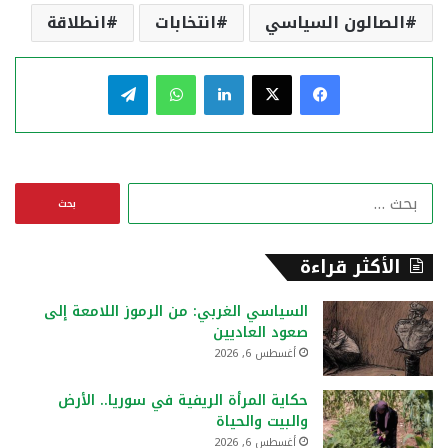
الصالون السياسي
انتخابات
انطلاقة
فيسبوك
‫X
لينكدإن
واتساب
تيلقرام
ا
ل
ب
ح
الأكثر قراءة
ث
ع
السياسي الغربي: من الرموز اللامعة إلى
ن
صعود العاديين
:
أغسطس 6, 2026
حكاية المرأة الريفية في سوريا.. الأرض
والبيت والحياة
أغسطس 6, 2026