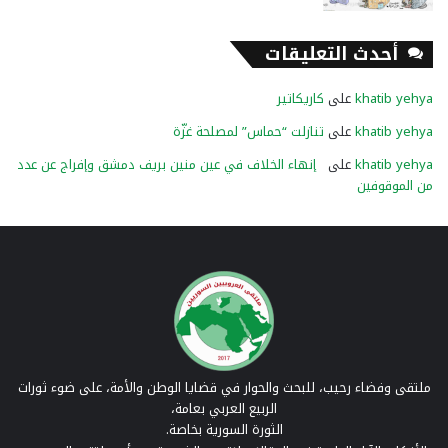
أحدث التعليقات
khatib yehya
على
كاريكاتير
khatib yehya
على
تنازلت “حماس” لمصلحة غزّة
khatib yehya
على
إنهاء الخلاف في عين منين بريف دمشق وإفراج عن عدد
من الموقوفين
ملتقى وفضاء رحيب، للبحث والحوار في قضايا الوطن والأمة، على ضوء ثورات
الربيع العربي بعامة،
الثورة السورية بخاصة.