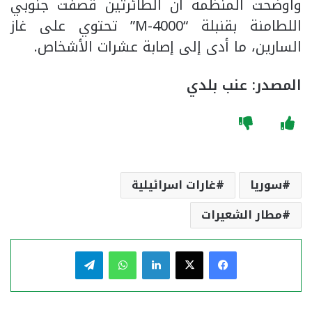
وأوضحت المنظمة أن الطائرتين قصفت جنوبي
اللطامنة بقنبلة “M-4000” تحتوي على غاز
السارين، ما أدى إلى إصابة عشرات الأشخاص.
المصدر:
عنب بلدي
سوريا
غارات اسرائيلية
مطار الشعيرات
فيسبوك
‫X
لينكدإن
واتساب
تيلقرام