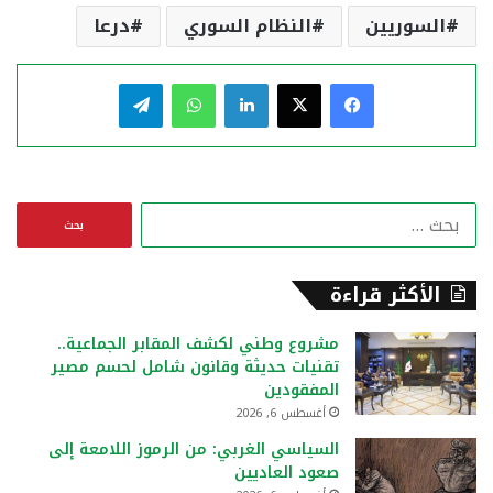
السوريين
النظام السوري
درعا
فيسبوك
‫X
لينكدإن
واتساب
تيلقرام
ا
ل
ب
ح
الأكثر قراءة
ث
ع
مشروع وطني لكشف المقابر الجماعية..
ن
تقنيات حديثة وقانون شامل لحسم مصير
:
المفقودين
أغسطس 6, 2026
السياسي الغربي: من الرموز اللامعة إلى
صعود العاديين