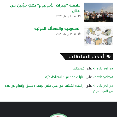
عاصفة “نيترات الأمونيوم” تهبّ مرَّتَين في
لبنان
أغسطس 6, 2026
السعودية والمسألة الحوثية
أغسطس 6, 2026
أحدث التعليقات
khatib yehya
على
كاريكاتير
khatib yehya
على
تنازلت “حماس” لمصلحة غزّة
khatib yehya
على
إنهاء الخلاف في عين منين بريف دمشق وإفراج عن عدد
من الموقوفين