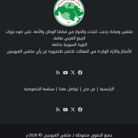
ملتقى وفضاء رحيب، للبحث والحوار في قضايا الوطن والأمة، على ضوء ثورات
الربيع العربي بعامة،
الثورة السورية بخاصة.
الأفكار والآراء الواردة في المقالات لاتعبر بالضرورة عن رأي ملتقى العروبيين
‫X
فيسبوك
‫YouTube
ملخص
الموقع
RSS
الرئيسية
|
من نحن
|
تواصل معنا
| سياسة الخصوصية
‫X
فيسبوك
‫YouTube
ملخص
الموقع
RSS
جميع الحقوق محفوظة لـ ملتقى العروبيين © 2026م