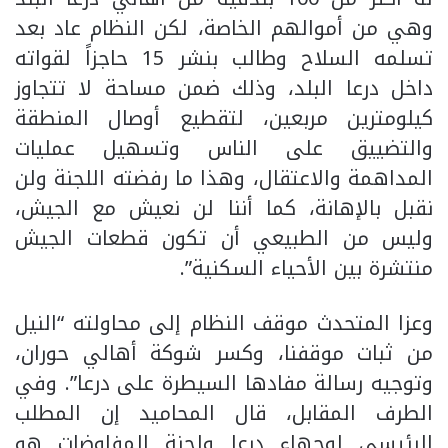
وهي من أموالهم الخاصة، لكن النظام عاد بعد
تسلمه السلاح وطالب بنشر 15 حاجزاً لقواته
داخل درعا البلد، وذلك ضمن مساحة لا تتجاوز
كيلومترين مربعين، لتقطيع أوصال المنطقة
والتضييق على الناس وتسهيل عمليات
المداهمة والاعتقال، وهذا ما رفضته اللجنة ولن
نقبل بالإهانة، كما أننا لن نعيش مع الجيش،
وليس من الطبيعي أن تكون قطعات الجيش
منتشرة بين الأحياء السكنية”.
وعزا المتحدث موقف النظام إلى محاولته “النيل
من ثبات موقفنا، وكسر شوكة أهالي حوران،
وتوجيه رسالة مفادها السيطرة على درعا”. وفي
الطرف المقابل، قال المحاميد إن المطلب
الرئيسي لوجهاء درعا ولجنة المفاوضات هو