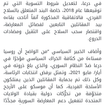
في درعا، لتعديل شروط التسوية التي تم
توقيعها عام 2018، خاصة البند المتعلق بالسلاح
الفردي، فالاتفاقية المذكورة آنفاً أتاحت بقاءه
بيد المقاتلين التابعين لفصائل المعارضة،
واقتصار سحب السلاح على الثقيل ومضادات
الدروع.
وأضاف الخبير السياسي “من الواضح أن روسيا
مستاءة من كثافة الحَراك السياسي مؤخرًا في
درعا ضدّ النظام السوري، والذي بلغ ذروته في
أيار/ مايو 2021، وتمثل برفض انتخابات الرئاسة،
وكل ذلك تم بحماية المقاتلين الذين يمتلكون
الأسلحة الفردية، كما أن موسكو على الأرجح
متخوِّفة من تحرُّكات دولية بقيادة الولايات
المتحدة لتفعيل دعم المعارضة السورية مجدَّدًا