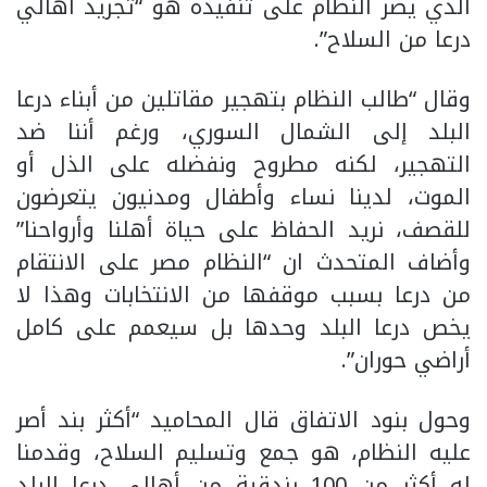
الذي يصر النظام على تنفيذه هو “تجريد أهالي
درعا من السلاح”.
وقال “طالب النظام بتهجير مقاتلين من أبناء درعا
البلد إلى الشمال السوري، ورغم أننا ضد
التهجير، لكنه مطروح ونفضله على الذل أو
الموت، لدينا نساء وأطفال ومدنيون يتعرضون
للقصف، نريد الحفاظ على حياة أهلنا وأرواحنا”
وأضاف المتحدث ان “النظام مصر على الانتقام
من درعا بسبب موقفها من الانتخابات وهذا لا
يخص درعا البلد وحدها بل سيعمم على كامل
أراضي حوران”.
وحول بنود الاتفاق قال المحاميد “أكثر بند أصر
عليه النظام، هو جمع وتسليم السلاح، وقدمنا
له أكثر من 100 بندقية من أهالي درعا البلد