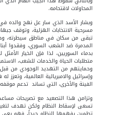
وبالتالي سقوط هذا الجيب الهام الذي 
المحاولات لاقتحامه.
وبشار الأسد الذي سار عل نهج والده في ت
مسرحية الانتخابات الهزلية، وتوقف جبهات
تبقى من سكان في مناطق سيطرته، وخاصة
المدمرة ضد الشعب السوري، وفقدوا أبنا
بدماء السوريين، لذا فإن الخيار الأمث
متطلبات الحياة والخدمات للشعب، الاستمر
وحمايتهم من التهديد الوجودي من قبل (ال
وإسرائيل والامبريالية العالمية، وتعزز له 
الفينة والأخرى، التي تساند تدعم موقفه 
وتزامن هذا التصعيد مع تصريحات مساعد وز
تسعى لإسقاط النظام ولكن تهدف لتغيير
تطمين يفهمها النظام جيداً، فهو يعي تم