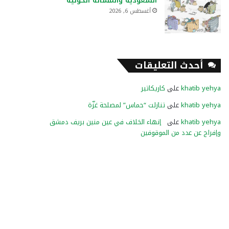
السعودية والمسألة الحوثية
أغسطس 6, 2026
أحدث التعليقات
khatib yehya
على
كاريكاتير
khatib yehya
على
تنازلت “حماس” لمصلحة غزّة
khatib yehya
على
إنهاء الخلاف في عين منين بريف دمشق
وإفراج عن عدد من الموقوفين