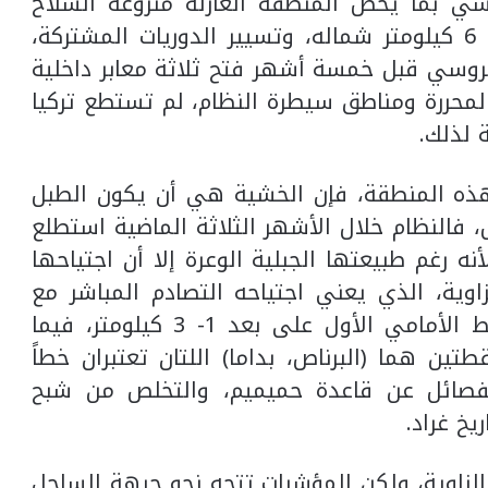
ي والروسي بما يخص المنطقة العازلة منزوعة السلاح
بعمق 6 كيلومتر شمال الطريق (إم-4)، و 6 كيلومتر شماله، وتسيير الدوريات المشتركة،
الروسي قبل خمسة أشهر فتح ثلاثة معابر داخلية
ق المحررة ومناطق سيطرة النظام، لم تستطع تركيا
 لذلك.
ذه المنطقة، فإن الخشية هي أن يكون الطبل
فالنظام خلال الأشهر الثلاثة الماضية استطلع
 رغم طبيعتها الجبلية الوعرة إلا أن اجتياحها
وية، الذي يعني اجتياحه التصادم المباشر مع
الجيش التركي الموجود بكثافة على الخط الأمامي الأول على بعد 1- 3 كيلومتر، فيما
 هما (البرناص، بداما) اللتان تعتبران خطاً
الفصائل عن قاعدة حميميم، والتخلص من شبح
يخ غراد.
زاوية، ولكن المؤشرات تتجه نحو جبهة الساحل