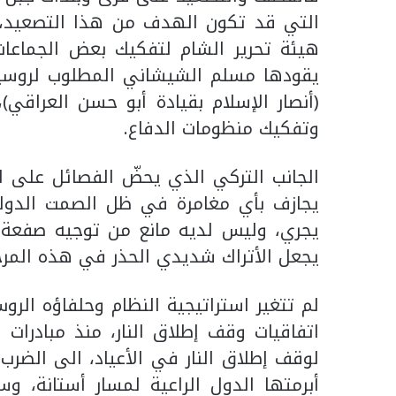
التي قد تكون الهدف من هذا التصعيد، خاص
هيئة تحرير الشام لتفكيك بعض الجماعات 
يقودها مسلم الشيشاني المطلوب لروسيا)، 
(أنصار الإسلام بقيادة أبو حسن العراقي
وتفكيك منظومات الدفاع.
الجانب التركي الذي يحضّ الفصائل على ال
يجازف بأي مغامرة في ظل الصمت الدولي و
يجري، وليس لديه مانع من توجيه صفعة ر
يجعل الأتراك شديدي الحذر في هذه المرح
لم تتغير استراتيجية النظام وحلفاؤه الرو
اتفاقيات وقف إطلاق النار، منذ مبادرات
لوقف إطلاق النار في الأعياد، الى الضر
أبرمتها الدول الراعية لمسار أستانة، و