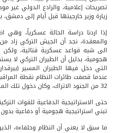
تصريحات إعلامية، والرادع الدولي غير م
زيارة وزير خارجيتها قبل أيام إلى دمشق، 
إذا اردنا دراسة الحالة عسكرياً، وهي ا
والمعقدة، نجد أن الجيش التركي زاد من
الى شبه قواعد عسكرية قتالية، ولكن ا
هجومية، بدليل أن الطيران التركي لا يست
عندما قصفت طائرات النظام نقطة المراقبة
32 من الجنود الاتراك، وكان دخول تلك المسيرات بالتنسيق مع الجانب الروسي وبموافقته.
حتى الاستراتيجية الدفاعية للقوات الترك
تبني استراتيجية هجومية أو دفاعية بدون
ما سبق لا يعني أن النظام وحلفاءه، الذ