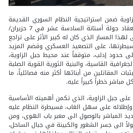
اوية ضمن استراتيجية النظام السوري القديمة
المتجددة، والتي كان لافتاً تزامنها مع انعقاد جولة أستانة السادسة عشر في 7 حزيران/
ى لهذا المسار الذي كان له كبير الأثر على تراجع
وسيطرتها، على التصعيد العسكري وقضم المزيد
 حدود إدلب، متوقفاً عند محيط جبل الزاوية،
غرافية القاسية، والبنية الثورية القوية الصلبة
بات المقاتلين من أبنائها أكثر منه فصائلياً، ما
مباشر خطراً كبيراً عليه.
على جبل الزاوية، الذي تكمن أهميته الأساسية
وإطلاله على سهل الغاب، فسيطرة النظام عليه
ة على الطريق (إم-4) والتهديد المباشر بالوصول الى معبر باب الهوى، ومن
ً الى جسر الشغور والكبينة في جبال الساحل،