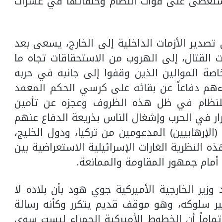
استعصى على قوات النظام وحلفائها في عشرات
صدير الأزمات الداخلية إلى الخارج، يسعى بعد
 القتال، إلى الهروب من الاستحقاقات تجاه ما
 الموالين الذين وقفوا إلى جانبه في حربه
ءهم دفاعاً عن بقائه على كرسي الحكم المعمد
ل للنظام في ظل هذه الظروف وعجزه عن تأمين
ار في الحرب وإشغال الناس بذريعة الدفاع عنهم
إرهابيين) المدعومين من تركيا، ودول الخليج،
هذه النظرية الغارات الإسرائيلية الاستعراضية بين
أمام جمهور المقاومة والممانعة.
ير الخارجية الأميركية جوي هود بأن بلاده لا
 سلوكه، وهو موقف قديم يتكرر وكأنه رسالة
اماً أن الخطوط الأميركية الحمراء ليست سوى