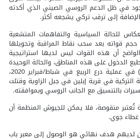
وجود في ظل الدعم الروسي الصيني الذي أكدته
بالإضافة إلى ترقب تركي يشجعه أكثر.
نعكاس للحالة السياسية والتفاهمات المتشعبة
 حجم قواته بعد سحب نقاط المراقبة وتحويلها
لواضح أن هذه القوات ليس لديها استراتيجية
طيع الدخول غلى هذه المناطق، والحالة الوحيدة
التي دخل فيها الطيران المسير (بيرقدار) في عملية درع الربيع في شباط/فبراير 2020،
 التركية في قرية إبلين في جبل الزاوية وقتلت
ية تُعتبر منقوصة، فلا يمكن للجيوش المنظمة أن
 غطاء جوي.
ين لديهم هدف نهائي هو الوصول إلى معبر باب