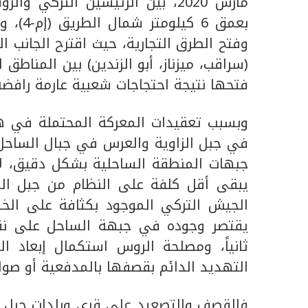
مارس 2020، بين الرئيسين الترك
وفتح الطرق التجارية، حيث اقترح الجانب 
(سراقب، ميزناز، أبو الزندين) بين المناط
فتحها نتيجة احتجاجات شعبية عارمة رافضة
وبسبب تعقيدات المعركة المحتملة في ه
في جبل الزاوية والعرس في جبال الساحل، 
جبهات المنطقة الساحلية بشكل دقيق، لأنه
يبقى أقل كلفة على النظام من جبل الزا
يقتصر وجوده في جبهة الساحل على نقطتين
ثانياً، ومصلحة الروس استكمال إبعاد 
التهديد الدائم بقصفها بالمدفعية أو صوار
فالقصف والتصعيد على قرى وبلدات جبل ال