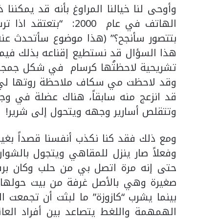
وأوحى لنا خيالنا المراوغ بأنه قد يمكنن
الهاتف في عام 2000: 
بتتصور سأنجح؟” (هذا موضوع سأتحدث عنه ف
هذا السؤال قد نستطيع إقناعه بذلك فيما ب
تشريحية لاحظتُها كرسام في شكل جمجم
وقد لاحظت مي سكاف ملاحظة روتها لي، و
قد انزعج منه سابقاً، هناك عضلة في وج
وتتقلص أسارير وجهه ويتحول إلى شرير!
ومع ذلك فقد كنا نكذب أنفسنا قصداً بغية
وفعلاً صار ينزل للمقاهي ويتجول بالشوار
حتى إنه مرة اتصل بي من حلب وكان برف
صغيرة وهي بالأصل غرفة من بيت حولها ا
بينما يشرب “كازوزة” ما لبثت أن تجمعت ال
الهمهمة واللغط يتصاعد بين أفراد العائ