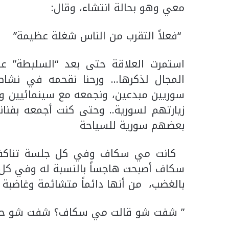
معي وهو بحالة انتشاء، وقال:
“فعلاً التقرب من الناس شغلة عظيمة”
استمرت العلاقة حتى بعد “السلبطة” عل
المجال لذكرها… ورحنا نقحمه في نشاط
سوريين مبدعين، ونجمعه مع سينمائيين وم
زيارتهم لسورية.. وحتى كنت أجمعه بفناني
بعضهم سورية للسياحة
كانت مي سكاف وفي كل جلسة تناكفه
سكاف أصبحت هاجساً بالنسبة له وفي كل 
بالغضب، من أنها دائماً متشائمة وغاضبة و
” شفت شو قالت مي سكاف؟ شفت شو ح