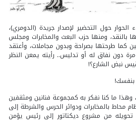
الحوار حول التحضير لإصدار جريدة (الدومري)،
ا بالنقد، ومنها حزب البعث والمخابرات ومجلس
ن كما طرحتها بصراحة وبدون مجاملات، وأعتقد
ة دون نفاق له أو تدليس.. رأيته يمعن النظر
يس نبض الشارع؟!
 بنفسك!
 وهذا ما كنا نفكر به كمجموعة فنانين ومثقفين
م محاط بالمخابرات ودوائر الحرس والشرطة إلى
 تحويله من مشروع ديكتاتور إلى رئيس يؤمن