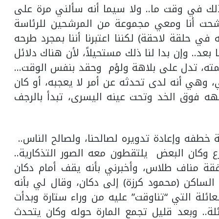
ا ذلك في وقت ما.. ولا سيما أنه سألني مرة على
“بتعتقد اذا ترشحت أنا ومعي مجموعة من المرشحين للرئاسة
ي حلقة لاحقة) لكننا اعتبرنا أننا بمجرد طرحه
عد.. وإن بدا لنا ذلك مستحيلاً، لأن هناك دلائل
ته، تدل على بلاهة ولؤم وحقد بنفس الوقت…
هي أنه لدى تحدثه عن أمر لا يعجبه، أو كان
هه فوق الخد وتحت عينه اليسرى، تبدأ بالرجف
 خطفه وإعادة تدويره لصالحنا، ولصالح الناس..
ع وكان البعض يلتقطون معه الصور التذكارية..
قة مناف طلاس، وأخبرني بأنه يقف أمام دكان
لساكن (محمود كرزة) إلى دكان، وقال لي بأنه
عائلة التي “تناوقت” عليه من وراء ستارة وبدأت
لة.. وبعد قليل تجمع المارة حوله وكان يتحدث