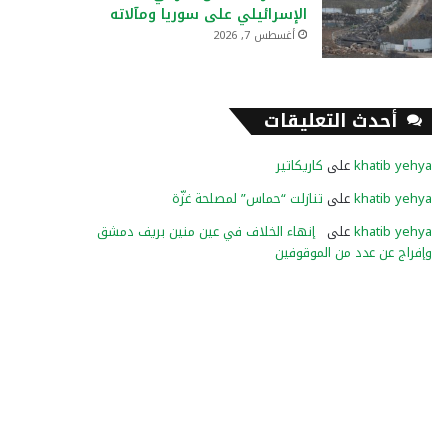
الإسرائيلي على سوريا ومآلاته
أغسطس 7, 2026
أحدث التعليقات
khatib yehya
على
كاريكاتير
khatib yehya
على
تنازلت “حماس” لمصلحة غزّة
khatib yehya
على
إنهاء الخلاف في عين منين بريف دمشق
وإفراج عن عدد من الموقوفين