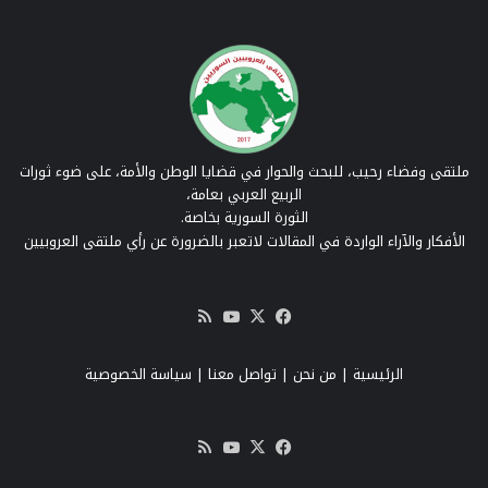
ملتقى وفضاء رحيب، للبحث والحوار في قضايا الوطن والأمة، على ضوء ثورات
الربيع العربي بعامة،
الثورة السورية بخاصة.
الأفكار والآراء الواردة في المقالات لاتعبر بالضرورة عن رأي ملتقى العروبيين
‫X
فيسبوك
‫YouTube
ملخص
الموقع
RSS
الرئيسية
|
من نحن
|
تواصل معنا
| سياسة الخصوصية
‫X
فيسبوك
‫YouTube
ملخص
الموقع