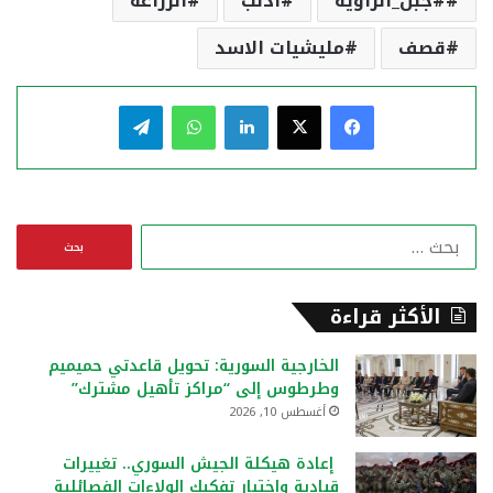
#جبل_الزاوية
ادلب
الزراعة
قصف
مليشيات الاسد
فيسبوك
‫X
لينكدإن
واتساب
تيلقرام
ا
ل
ب
ح
الأكثر قراءة
ث
ع
الخارجية السورية: تحويل قاعدتي حميميم
ن
وطرطوس إلى “مراكز تأهيل مشترك”
:
أغسطس 10, 2026
إعادة هيكلة الجيش السوري.. تغييرات
قيادية واختبار تفكيك الولاءات الفصائلية