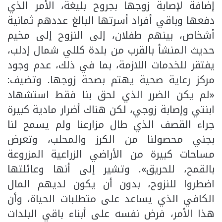
إضافة لإصابة زوجها بجروح بليغة، الأمر الذي
دفعها وباقي أفراد أسرتها البالغ عددهم ثمانية
أشخاص، بينهم طفلان، إلى النزوح إلى مخيم
حديث المنشأ بالقرب من بلدة كللي شمال إدلب،
يفتقر للخدمات اللازمة، بما في ذلك، عدم وجود
مركز رعاية صحية يهتم بصحة زوجها. وتضيف:
«لم يكن الضرر الذي لحق بنا فقط استشهاد
ابنتي وإصابة زوجي، لكن هناك أضرار مادية كبيرة
جراء القصف الذي طال مزارعنا ولم يسمح لنا
بجني محصولنا من الكرز والمحلب، وتعرض
مساحات كبيرة من الأراضي الزراعية المزروعة
بالقمح، للحريق». وتشير إلى أنها وعائلتها
اضطروا للنزوح، بدون أن يكون لديهم المال
الكافي الذي يساعد على متطلبات الحياة، وأن
هذا الأمر، فرض نفسه على أبناء باقي البلدات