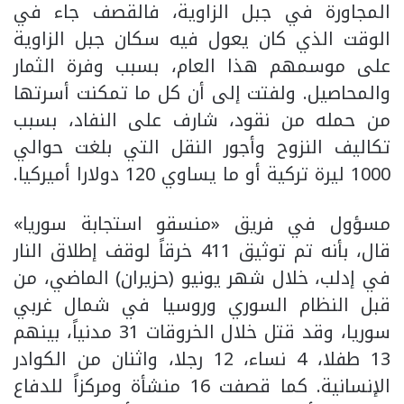
المجاورة في جبل الزاوية، فالقصف جاء في
الوقت الذي كان يعول فيه سكان جبل الزاوية
على موسمهم هذا العام، بسبب وفرة الثمار
والمحاصيل. ولفتت إلى أن كل ما تمكنت أسرتها
من حمله من نقود، شارف على النفاد، بسبب
تكاليف النزوح وأجور النقل التي بلغت حوالي
1000 ليرة تركية أو ما يساوي 120 دولارا أميركيا.
مسؤول في فريق «منسقو استجابة سوريا»
قال، بأنه تم توثيق 411 خرقاً لوقف إطلاق النار
في إدلب، خلال شهر يونيو (حزيران) الماضي، من
قبل النظام السوري وروسيا في شمال غربي
سوريا، وقد قتل خلال الخروقات 31 مدنياً، بينهم
13 طفلا، 4 نساء، 12 رجلا، واثنان من الكوادر
الإنسانية. كما قصفت 16 منشأة ومركزاً للدفاع