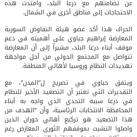
عن تضامنهم مع درعا البلد، وامتدت هذه
الاحتجاجات إلى مناطق أخرى في الشمال.
الحراك هذا أكد عضو هيئة التفاوض السورية
المعارضة إبراهيم جباوي على أهميته في دعم
موقف أبناء درعا البلد، مشيراً إلى أن المعارضة
تتواصل مع المجتمع الدولي من أجل مواجهة
تهديدات النظام وروسيا لأهالي المنطقة.
ويتفق جباوي في تصريح ل”المدن”، مع
التقديرات التي تعتبر أن التصعيد الأخير للنظام
في درعا سببه التحدي الذي واجه به أبناء
المحافظة الانتخابات الرئاسية، وأن “الهدف من
هذا التصعيد هو تركيع أهالي حوران الذين
واصلوا التشبث بموقفهم الثوري المعارض رغم