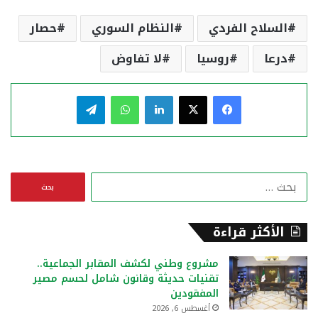
السلاح الفردي
النظام السوري
حصار
درعا
روسيا
لا تفاوض
فيسبوك
‫X
لينكدإن
واتساب
تيلقرام
ا
ل
ب
ح
الأكثر قراءة
ث
ع
مشروع وطني لكشف المقابر الجماعية..
ن
تقنيات حديثة وقانون شامل لحسم مصير
:
المفقودين
أغسطس 6, 2026