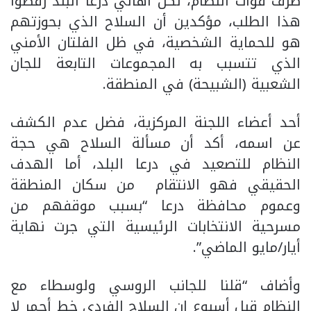
طرف قوات النظام، لكن أهالي درعا البلد رفضوا
هذا الطلب، مؤكدين أن السلاح الذي بحوزتهم
هو للحماية الشخصية، في ظل الفلتان الأمني
الذي تتسبب به المجموعات التابعة للجان
الشعبية (الشبيحة) في المنطقة.
أحد أعضاء اللجنة المركزية، فضل عدم الكشف
عن اسمه، أكد أن مسألة السلاح هي حجة
النظام للتصعيد في درعا البلد، أما الهدف
الحقيقي فهو الانتقام من سكان المنطقة
وعموم محافظة درعا “بسبب موقفهم من
مسرحية الانتخابات الرئيسية التي جرت نهاية
أيار/مايو الماضي”.
وأضاف “قلنا للجانب الروسي ولوسطاء مع
النظام قبل أسبوع إن السلاح الفردي خط أحمر لا