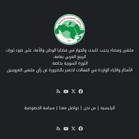
ملتقى وفضاء رحيب، للبحث والحوار في قضايا الوطن والأمة، على ضوء ثورات
الربيع العربي بعامة،
الثورة السورية بخاصة.
الأفكار والآراء الواردة في المقالات لاتعبر بالضرورة عن رأي ملتقى العروبيين
‫X
فيسبوك
‫YouTube
ملخص
الموقع
RSS
الرئيسية
|
من نحن
|
تواصل معنا
| سياسة الخصوصية
‫X
فيسبوك
‫YouTube
ملخص
الموقع