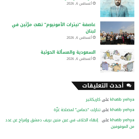
أغسطس 6, 2026
عاصفة “نيترات الأمونيوم” تهبّ مرَّتَين في
لبنان
أغسطس 6, 2026
السعودية والمسألة الحوثية
أغسطس 6, 2026
أحدث التعليقات
khatib yehya
على
كاريكاتير
khatib yehya
على
تنازلت “حماس” لمصلحة غزّة
khatib yehya
على
إنهاء الخلاف في عين منين بريف دمشق وإفراج عن عدد
من الموقوفين