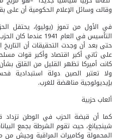
“نظامًا حزبيًا سياسيًا جديدًا” –هو مزيج
وقالت وسائل الإعلام الحكومية أن على بقي
في الأول من تموز (يوليو)، يحتفل الحزب 
التأسيس في العام 1941
على ثاني أكبر اقتصاد وأكبر قوات مسلح
كانت أميركا تظهر القليل من القلق بشأن 
ولا تعتبر الصين دولة استبدادية فحسب
بإيديولوجية مناهضة للغرب.
ألعاب حزبية
كما أن قبضة الحزب في الوطن تزداد قو
شينجيانغ، حيث تقوم الشرطة بجمع البيان
المحمولة وكاميرات المراقبة وجيش من مرا