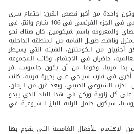
وتون واحدة من أكبر قصص القرن: اجتماع سري
عقد في تموز (يوليو) لحزب سياسي شيوعي في الجزء الفرنسي في 106 شارع وانتز، في
غهاي والمعروفة باسم شيكومين. كان هناك نحو
منزل وناشط طويل القامة من المنطقة الداخلية
 أجنبيان من الكومنترن، الهيئة التي يسيطر
المية، حاضران في الاجتماع. وكانت المجموعة
 بدا مريبا. وخوفا من أن يكون جاسوسا، فر
أخرى في قارب سياحي على بحيرة قريبة. كانت
 للحزب الشيوعي الصيني. وبعد قرن من الزمان،
لى كل زاوية وركن في هذا البلد الذي يبدو
سيا، سيكون حامل الراية البارز للشيوعية في
ن الاهتمام للأفعال الغامضة التي يقوم بها