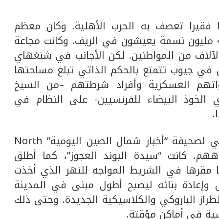
كانت الصين بلدا فقيرا تعصف به الحرب الأهلية. وكان معظم
سكانها البالغ عددهم في ذلك الحين 400 مليون نسمة يعيشون في الريف. وكانت مجاعة
لآلاف من المواطنين. لكن الأجانب في شنغهاي
 في جيوب تتمتع بالحكم الذاتي تبلغ مساحتها
فظت قواتهم العسكرية وأفراد شرطتهم –من السيخ
وي الخوذ البيضاء للفرنسيين- على النظام في
.
في ذلك الشهر، كان لدى الكادر البريطاني لصحيفة “أخبار شمال الصين اليومية” North
 ليشتت انتباههم. كانت “سيدة البوند العجوز”، كما أطلق
ا مقرها في الشريط المواجه للنهر الذي أخذت
 وإعادة بنائه ليصبح أطول مبنى في المدينة
از الباروكي والكلاسيكية الجديدة. وحتى ذلك
ية في أماكن مؤقتة.