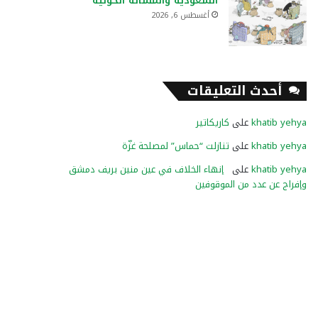
السعودية والمسألة الحوثية
أغسطس 6, 2026
أحدث التعليقات
khatib yehya
على
كاريكاتير
khatib yehya
على
تنازلت “حماس” لمصلحة غزّة
khatib yehya
على
إنهاء الخلاف في عين منين بريف دمشق
وإفراج عن عدد من الموقوفين