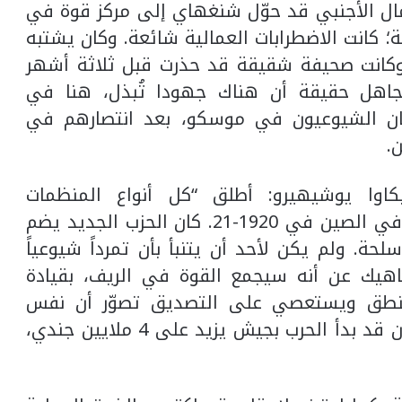
ال الأجنبي قد حوّل شنغهاي إلى مركز قوة في
؛ كانت الاضطرابات العمالية شائعة. وكان يشتبه
وكانت صحيفة شقيقة قد حذرت قبل ثلاثة أشهر
 تجاهل حقيقة أن هناك جهودا تُبذل، هنا في
كان الشيوعيون في موسكو، بعد انتصارهم في
.
كاوا يوشيهيرو: أطلق “كل أنواع المنظمات
والأشخاص” على أنفسهم اسم شيوعيين في الصين في 1920-21. كان الحزب الجديد يضم
أسلحة. ولم يكن لأحد أن يتنبأ بأن تمرداً شيوعياً
اهيك عن أنه سيجمع القوة في الريف، بقيادة
منطق ويستعصي على التصديق تصوّر أن نفس
القوات ستطيح، في العام 1949، بنظام كان قد بدأ الحرب بجيش يزيد على 4 ملايين جندي،