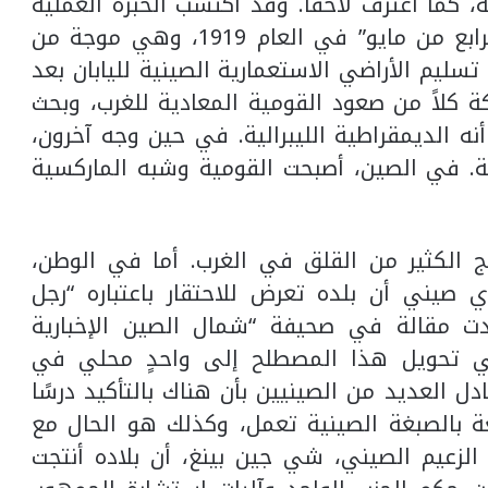
 كما اعترف لاحقا. وقد اكتسب الخبرة العملية
الأساسية من عمله كناشط في “حركة الرابع من مايو” في العام 1919، وهي موجة من
 تسليم الأراضي الاستعمارية الصينية لليابان بعد
كة كلاً من صعود القومية المعادية للغرب، وبحث
نه الديمقراطية الليبرالية. في حين وجه آخرون،
. في الصين، أصبحت القومية وشبه الماركسية
ج الكثير من القلق في الغرب. أما في الوطن،
 صيني أن بلده تعرض للاحتقار باعتباره “رجل
ريض” (في العام 1896، ساعدت مقالة في صحيفة “شمال الصين الإخبارية
ية” North China Daily News في تحويل هذا المصطلح إلى واحدٍ محلي في
دل العديد من الصينيين بأن هناك بالتأكيد درسًا
 بالصبغة الصينية تعمل، وكذلك هو الحال مع
 الواحد. في العام 2018، قال الزعيم الصيني، شي جين بينغ، أن بلاده أنتجت