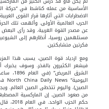
لم يكن ماو قد درس الكثير من الماركسية،
الاضطرابات التي أثارها قرار القوى الغربية
الحرب العالمية الأولى. وألهمت تلك الحر
عن مصدر القوة الغربية. وقد رآى البعض أ
مستلهمين روسيا، أنظارهم إلى الشيوعية
فكرتين متشابكتين.
ومع ازدياد قوة الصين، يسبب هذا المزي
فيشعر الكثيرون بالفخر. وسوف يخبرك أي
الشرق الم
اليوم
الصين). واليوم تتخطى الصين العالم. ويجا
من صعود الصين. إن الماركسية المصطبغة
حكم الحزب