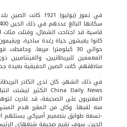
في تموز (يوليو) 1921 
قاسية قد اجتاحت الشمال، وقتلت مئات ا
كانوا يعيشون حياة رغدة ساحرة، ويقيمون
حوالي 30 كيلومترا مربعا. وحا
المعممين للبريطانيين، والفيتناميين ذ
مناطقهم. كانت الصين الحقيقية بعيدة جدا
China Daily News الكثير
المغتربون على الصحيفة، قد غادرت لتوه
منه لقبها. وكان من المقرر هدم المبنى
-تسعة طوابق بتصميم أميركي يستلهم الطر
الحين، سوف تقيم صحيفة شنغهاي الرئيس