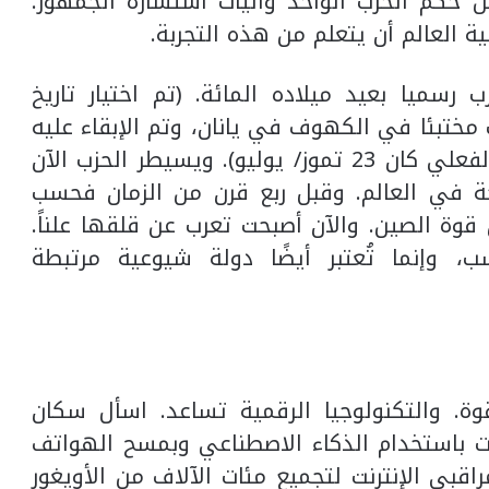
 من حكم الحزب الواحد وآليات استشارة الجمهور.
ة العالم أن يتعلم من هذه التجربة.
رسميا بعيد ميلاده المائة. (تم اختيار تاريخ
 عندما كان الحزب مختبئا في الكهوف في يانان، وتم الإبقاء عليه
حتى بعد أن وجدت التحقيقات أن التاريخ الفعلي كان 23 تموز/ يوليو). ويسيطر الحزب الآن
ة في العالم. وقبل ربع قرن من الزمان فحسب
قوة الصين. والآن أصبحت تعرب عن قلقها علناً.
، وإنما تُعتبر أيضًا دولة شيوعية مرتبطة
ة. والتكنولوجيا الرقمية تساعد. اسأل سكان
ات باستخدام الذكاء الاصطناعي وبمسح الهواتف
قبي الإنترنت لتجميع مئات الآلاف من الأويغور