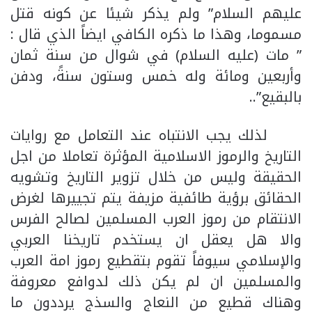
عليهم السلام” ولم يذكر شيئا عن كونه قتل
مسموما، وهذا ما ذكره الكافي ايضاً الذي قال :
” مات (عليه السلام) في شوال من سنة ثمان
وأربعين ومائة وله خمس وستون سنةً، ودفن
بالبقيع”..
لذلك يجب الانتباه عند التعامل مع روايات
التاريخ والرموز الاسلامية المؤثرة تعاملا من اجل
الحقيقة وليس من خلال تزوير التاريخ وتشويه
الحقائق برؤية طائفية مزيفة يتم تجييرها لغرض
الانتقام من رموز العرب المسلمين لصالح الفرس
والا هل يعقل ان يستخدم تاريخنا العربي
والإسلامي سيوفاً تقوم بتقطيع رموز امة العرب
والمسلمين ان لم يكن ذلك لدوافع معروفة
وهناك قطيع من النعاج والسذج يرددون ما