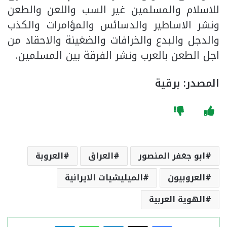
للاسلام والمسلمين غير السب واللعن والطعن
ونشر الاساطير والدسائس والمؤامرات والكذب
والدجل والبدع والخرافات والضغينة والاحقاد من
اجل الطعن بالعرب ونشر الفرقة بين المسلمين.
المصدر: برقية
ابو جغفر المنصور
العراق
العروبة
العروبيون
الميليشيات الايرانية
الهوية العربية
فيسبوك
‫X
لينكدإن
واتساب
تيلقرام