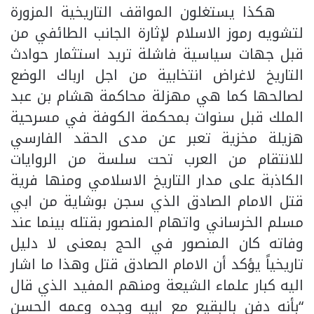
هكذا يستغلون المواقف التاريخية المزورة
لتشويه رموز الاسلام لإثارة الجانب الطائفي من
قبل جهات سياسية فاشلة تريد استثمار حوادث
التاريخ لاغراض انتخابية من اجل ارباك الوضع
لصالحها كما هي مهزلة محاكمة هشام بن عبد
الملك قبل سنوات بمحكمة الكوفة في مسرحية
هزيلة مخزية تعبر عن مدى الحقد الفارسي
للانتقام من العرب تحت سلسة من الروايات
الكاذبة على مدار التاريخ الاسلامي ومنها فرية
قتل الامام الصادق الذي سجن بوشاية من ابي
مسلم الخرساني واتهام المنصور بقتله بينما عند
وفاته كان المنصور في الحج بمعنى لا دليل
تاريخياً يؤكد أن الامام الصادق قتل وهذا ما اشار
اليه كبار علماء الشيعة ومنهم المفيد الذي قال
“بأنه دفن بالبقيع مع ابيه وجده وعمه الحسن