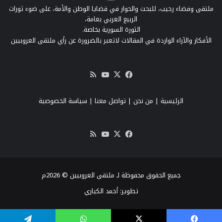
ملتقى وفضاء رحيب، للبحث والحوار في قضايا الوطن والأمة، على ضوء ثورات
الربيع العربي بعامة،
الثورة السورية بخاصة.
الأفكار والآراء الواردة في المقالات لاتعبر بالضرورة عن رأي ملتقى العروبيين
‫X
فيسبوك
‫YouTube
ملخص
الموقع
RSS
الرئيسية
|
من نحن
|
تواصل معنا
| سياسة الخصوصية
‫X
فيسبوك
‫YouTube
ملخص
الموقع
RSS
جميع الحقوق محفوظة لـ ملتقى العروبيين © 2026م
تطوير:
أحمد الكياري