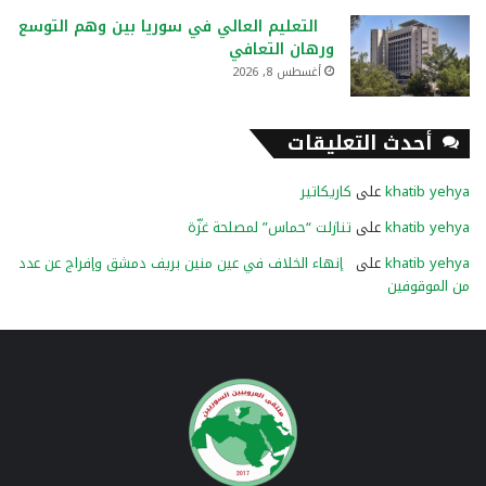
التعليم العالي في سوريا بين وهم التوسع
ورهان التعافي
أغسطس 8, 2026
أحدث التعليقات
khatib yehya
على
كاريكاتير
khatib yehya
على
تنازلت “حماس” لمصلحة غزّة
khatib yehya
على
إنهاء الخلاف في عين منين بريف دمشق وإفراج عن عدد
من الموقوفين