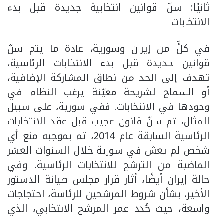
ثانيًا: سنّ قوانين انتخابية جديدة قبل بدء
الانتخابات
في كلٍّ من إيران وسورية، عادة ما يتم سنّ
قوانين جديدة قبل بدء الانتخابات الرئاسية،
تهدف إلى الحد من نطاق المشاركة الإضافية،
أو السماح لشريحة معيّنة يرغب النظام في
وجودها في الانتخابات. ففي سورية، على سبيل
المثال، تم سنّ قانون عجيب قبل عقد الانتخابات
الرئاسية السابقة عام 2014، تم بموجبه منع أي
شخص لم يعش في سورية خلال السنوات العشر
الماضية من الترشح للانتخابات الرئاسية. وفي
حالة إيران أيضًا، أثار قرار مجلس صيانة الدستور
الأخير، بشأن شروط المرشحين للرئاسة، احتجاجات
واسعة، حيث حُدد عمر المرشح الانتخابي، الذي