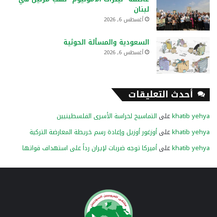
لبنان
أغسطس 6, 2026
السعودية والمسألة الحوثية
أغسطس 6, 2026
أحدث التعليقات
khatib yehya
على
التماسيح لحراسة الأسرى الفلسطينيين
khatib yehya
على
أوزغور أوزيل وإعادة رسم خريطة المعارضة التركية
khatib yehya
على
أميركا توجه ضربات لإيران رداً على استهداف قواتها