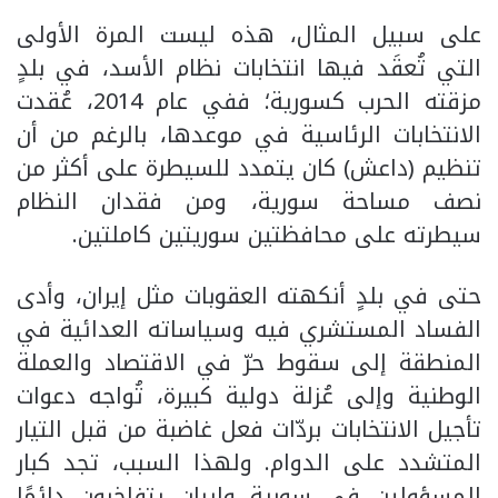
على سبيل المثال، هذه ليست المرة الأولى
التي تُعقَد فيها انتخابات نظام الأسد، في بلدٍ
مزقته الحرب كسورية؛ ففي عام 2014، عُقدت
الانتخابات الرئاسية في موعدها، بالرغم من أن
تنظيم (داعش) كان يتمدد للسيطرة على أكثر من
نصف مساحة سورية، ومن فقدان النظام
سيطرته على محافظتين سوريتين كاملتين.
حتى في بلدٍ أنكهته العقوبات مثل إيران، وأدى
الفساد المستشري فيه وسياساته العدائية في
المنطقة إلى سقوط حرّ في الاقتصاد والعملة
الوطنية وإلى عُزلة دولية كبيرة، تُواجه دعوات
تأجيل الانتخابات بردّات فعل غاضبة من قبل التيار
المتشدد على الدوام. ولهذا السبب، تجد كبار
المسؤولين في سورية وإيران يتفاخرون دائمًا