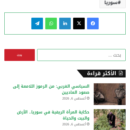
سوريا
فيسبوك
‫X
لينكدإن
واتساب
تيلقرام
ا
ل
ب
ح
الأكثر قراءة
ث
ع
السياسي الغربي: من الرموز اللامعة إلى
ن
صعود العاديين
:
أغسطس 6, 2026
حكاية المرأة الريفية في سوريا.. الأرض
والبيت والحياة
أغسطس 6, 2026