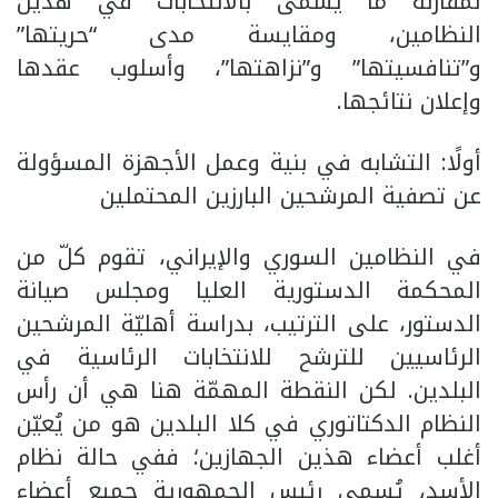
لمقارنة ما يسمّى بالانتخابات في هذين
النظامين، ومقايسة مدى “حريتها”
و”تنافسيتها” و”نزاهتها”، وأسلوب عقدها
وإعلان نتائجها.
أولًا: التشابه في بنية وعمل الأجهزة المسؤولة
عن تصفية المرشحين البارزين المحتملين
في النظامين السوري والإيراني، تقوم كلّ من
المحكمة الدستورية العليا ومجلس صيانة
الدستور، على الترتيب، بدراسة أهليّة المرشحين
الرئاسيين للترشح للانتخابات الرئاسية في
البلدين. لكن النقطة المهمّة هنا هي أن رأس
النظام الدكتاتوري في كلا البلدين هو من يُعيّن
أغلب أعضاء هذين الجهازين؛ ففي حالة نظام
الأسد، يُسمي رئيس الجمهورية جميع أعضاء