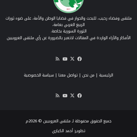
ملتقى وفضاء رحيب، للبحث والحوار في قضايا الوطن والأمة، على ضوء ثورات
الربيع العربي بعامة،
الثورة السورية بخاصة.
الأفكار والآراء الواردة في المقالات لاتعبر بالضرورة عن رأي ملتقى العروبيين
‫X
فيسبوك
‫YouTube
ملخص
الموقع
RSS
الرئيسية
|
من نحن
|
تواصل معنا
| سياسة الخصوصية
‫X
فيسبوك
‫YouTube
ملخص
الموقع
RSS
جميع الحقوق محفوظة لـ ملتقى العروبيين © 2026م
تطوير:
أحمد الكياري