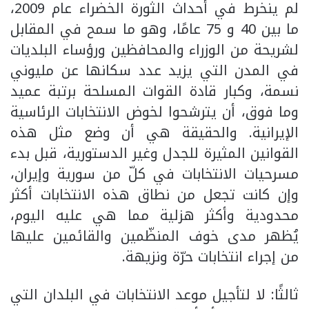
لم ينخرط في أحداث الثورة الخضراء عام 2009،
ما بين 40 و 75 عامًا، وهو ما سمح في المقابل
لشريحة من الوزراء والمحافظين ورؤساء البلديات
في المدن التي يزيد عدد سكانها عن مليوني
نسمة، وكبار قادة القوات المسلحة برتبة عميد
وما فوق، أن يترشحوا لخوض الانتخابات الرئاسية
الإيرانية. والحقيقة هي أن وضع مثل هذه
القوانين المثيرة للجدل وغير الدستورية، قبل بدء
مسرحيات الانتخابات في كلّ من سورية وإيران،
وإن كانت تجعل من نطاق هذه الانتخابات أكثر
محدودية وأكثر هزلية مما هي عليه اليوم،
يُظهر مدى خوف المنظّمين والقائمين عليها
من إجراء انتخابات حرّة ونزيهة.
ثالثًا: لا لتأجيل موعد الانتخابات في البلدان التي