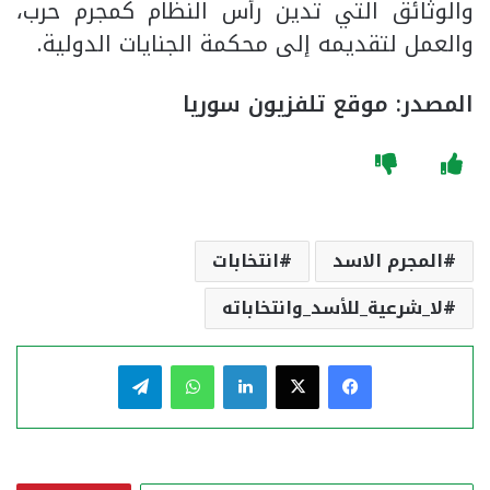
والوثائق التي تدين رأس النظام كمجرم حرب،
والعمل لتقديمه إلى محكمة الجنايات الدولية.
المصدر: موقع تلفزيون سوريا
المجرم الاسد
انتخابات
لا_شرعية_للأسد_وانتخاباته
فيسبوك
‫X
لينكدإن
واتساب
تيلقرام