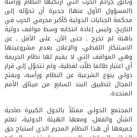
وثائق جرائم الحرب التي ارتكبها النظام ورأسه
(المسؤول الأول عنها) جديرة أن تحوّله إلى
محكمة الجنايات الدولية كأكبر مجرمي الحرب في
التاريخ، وليس إعادة انتخابه وسط مواقف دولية
باهتة لم تخرج ـ حتى الآن، على الأقل ـ عن
الاستنكار اللفظي، والإعلان بعدم مشروعيتها
وهي المواقف التي لا يقيم لها نظام الجريمة
أي اعتبار طالما ظلّت لفظية، ولم تتحوّل إلى قرار
دولي ينوع الشرعية عن النظام ورأسه، ويفتح
المجال لتطبيق البند السابع من ميثاق الأمم
المتحدة.
المجتمع الدولي ممثلاً بالدول الكبيرة صاحبة
الشأن والفعل، ومعها الهيئة الدولية، تعلم
جميعها أن هذا النظام المجرم الذي استباح حق