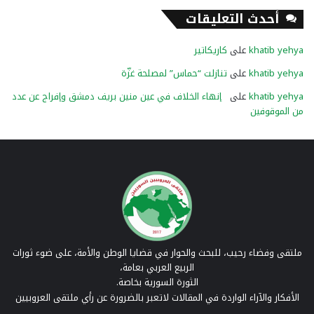
أحدث التعليقات
khatib yehya
على
كاريكاتير
khatib yehya
على
تنازلت “حماس” لمصلحة غزّة
khatib yehya
على
إنهاء الخلاف في عين منين بريف دمشق وإفراج عن عدد
من الموقوفين
ملتقى وفضاء رحيب، للبحث والحوار في قضايا الوطن والأمة، على ضوء ثورات
الربيع العربي بعامة،
الثورة السورية بخاصة.
الأفكار والآراء الواردة في المقالات لاتعبر بالضرورة عن رأي ملتقى العروبيين