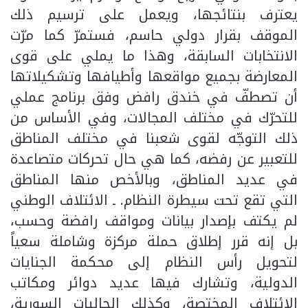
يعترف بنتائجها، ويعمل على ترسيم ذلك
الموقف بقرار دولي حاسم، فستمرّ كما مرّت
الانتخابات السابقة، وهذا ما يملي على قوى
المعارضة بجميع مواقعها وأطيافها وتشكيلاتها
أن تصطفّ في خندق رافض وفق برنامج عملي
للتحرّك في مختلف المجالات، وفي الأساس من
ذلك التوجّه لقوى شعبنا في مختلف المناطق
للتعبير عن رفضه، كما هي حال تحركات متصاعدة
في عديد المناطق، وبالأخص منها المناطق
التي تقع تحت سيطرة النظام. ـ الائتلاف الوطني
لم يكتف بإصدار بيانات ومواقف رافضة وحسب،
بل إنه قرر إطلاق حملة مركزة وشاملة سعياً
لتحويل رأس النظام إلى محكمة الجنايات
الدولية، وتشارك فيها عديد دوائر ومكاتب
الائتلاف المختصة، وكذلك الجاليات السورية،