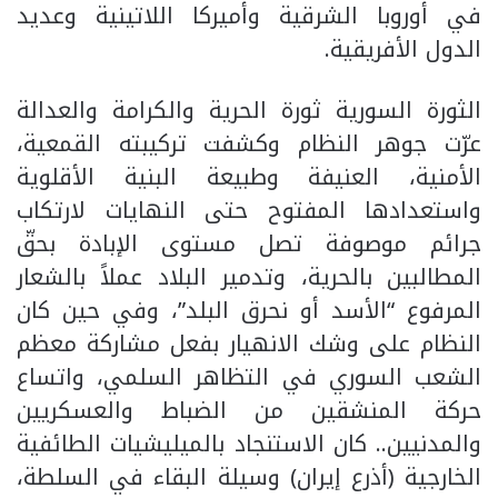
في أوروبا الشرقية وأميركا اللاتينية وعديد
الدول الأفريقية.
الثورة السورية ثورة الحرية والكرامة والعدالة
عرّت جوهر النظام وكشفت تركيبته القمعية،
الأمنية، العنيفة وطبيعة البنية الأقلوية
واستعدادها المفتوح حتى النهايات لارتكاب
جرائم موصوفة تصل مستوى الإبادة بحقّ
المطالبين بالحرية، وتدمير البلاد عملاً بالشعار
المرفوع “الأسد أو نحرق البلد”، وفي حين كان
النظام على وشك الانهيار بفعل مشاركة معظم
الشعب السوري في التظاهر السلمي، واتساع
حركة المنشقين من الضباط والعسكريين
والمدنيين.. كان الاستنجاد بالميليشيات الطائفية
الخارجية (أذرع إيران) وسيلة البقاء في السلطة،