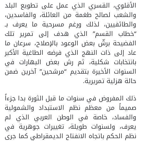
الأقلوي، القسري الذي عمل على تطويع البلد
والشعب لصالح طغمة من العائلة، والفاسدين،
والطائفيين، لذلك ورغم مسرحية ما يعرف بـ
“خطاب القسم” الذي هدف إلى تمرير تلك
الفضيحة برشّ بعض الوعود بالإصلاح، سرعان ما
عاد إلى ذات النهج الذي فرضه الطاغية الأكبر
بانتخابات شكلية، ثم رش بعض البهارات في
السنوات الأخيرة بتقديم “مرشحين” آخرين ضمن
حالة هزلية تمريرية.
ذلك المفروض في سنوات ما قبل الثورة بدا جزءاً
صميماً من معظم نظم الاستبداد والشمولية
والفساد، خاصة في الوطن العربي الذي لم
يعرف، ولسنوات طويلة، تغييرات جوهرية في
نظم الحكم باتجاه الانفتاح الديمقراطي كما جرى