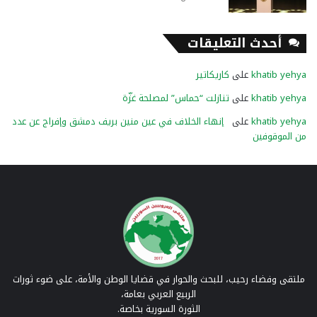
أحدث التعليقات
khatib yehya
على
كاريكاتير
khatib yehya
على
تنازلت “حماس” لمصلحة غزّة
khatib yehya
على
إنهاء الخلاف في عين منين بريف دمشق وإفراج عن عدد
من الموقوفين
ملتقى وفضاء رحيب، للبحث والحوار في قضايا الوطن والأمة، على ضوء ثورات
الربيع العربي بعامة،
الثورة السورية بخاصة.