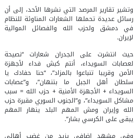
وتشير تقارير المرصد التي نشرها الأحد، إلى أن
رسائل عديدة تحملها الشعارات المناوئة للنظام
في دمشق ولحزب الله والفصائل الموالية
لإيران.
حيث انتشرت على الجدران شعارات “نصيحة
لعصابات السويداء، أنتم كبش فداء لأجهزة
الأمن وقريبا تنباعوا بالمزاد”، “حنا حفادك يا
سلطان أهل الجبل ما بتنهان”، و”عصابات
السويداء + الأجهزة الأمنية + حزب الله = سبب
مشاكل السويداء”، و”الجنوب السوري مقبرة حزب
الله وإيران ومش المهم البلد ينهار المهم
يبقى على الكرسي بشار”.
وفي مشهد إضافي يزيد من غضب أهالي