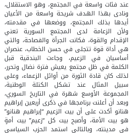
عند فئات واسعة في المجتمع، وهو الاستقلال،
ونادى بهذا الهدف شريحة واسعة من الأعيان
أيدها بذلك المجتمع، ووضعها في مقدمته،
ولأن الزعامة لدى المجتمع السورية تعني
الإقدام والقوة، فكانت الجرأة والفصاحة، والتي
هي أداة قوة تتجلى في حسن الخطاب، عنصران
أساسيان في الزعيم، وجاءت البندقية قبل
الكلمة في ظل مجتمع يعيش فترة نضال وتحرر،
لذلك كان قادة الثورة من أوائل الزعماء، وعلى
سبيل المثال عند تشكل الكتلة الوطنية،
المجموعة الأوسع شهرة في التاريخ السوري،
وبعد أن أعلنت برنامجها في ذكرى أربعين إبراهيم
هنانو أكدت على أن بيت الزعيم “إبراهيم هنانو”
هو بيت الأمة، وأصبح بيت كل “زعيم” بيت أمةٍ
في مدينته، وبالتالي استمد الحزب السياسي