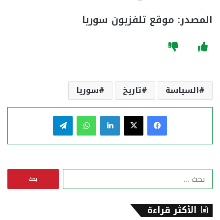
المصدر: موقع تلفزيون سوريا
السياسة
تاريخ
سوريا
فيسبوك
‫X
لينكدإن
واتساب
تيلقرام
ا
ل
ب
ح
الأكثر قراءة
ث