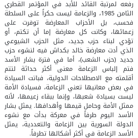
رفعه لمرتبة القائد للأبد في المؤتمر القطري
الثامن 1985، والزعامة ليست حكراً على السلطة
فحسب، بل الأحزاب المعارضة توفرت على
زعمائها، وكانت كل معارضة إما أن تكتم، أو
تؤدي لبناء حزب جديد، مثل الحزب الشيوعي
الذي أدت معارضة خالد بكداش فيه لنشوء حزب
جديد (حزب الشعب)، أما في فترة بشار الأسد
فتم إلباس الزعامة معنى أكثر حداثة لتتم
أقلمته مع الاصطلاحات الدولية، فباتت السيادة
في بعض معانيها تعني الزعامة، فسيادة الأمة
ليست بسيادة شعبها، وإنما ببقاء زعيمها، لأنه
ممثل الأمة وحامل قيمها وأهدافها. يمثل بشار
الأسد اليوم طرفاً في معركة بدأت مع نشوء
الدولة السورية بين الزعامة والتعددية، يمثل
الأسد الزعامة في أكثر أشكالها تطرفاً.