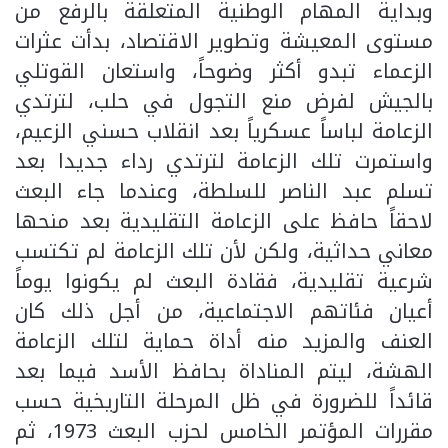
وبداية المهام الوطنية المتعلقة بالرفع من
مستوى المعيشة وتطوير الاقتصاد، بدأت عثرات
الزعماء تبدو أكثر وضوحاً، واستعان القوتلي
بالجيش لفرض منع التجول في حلب، لترتدي
الزعامة لباساً عسكرياً بعد انقلاب حسني الزعيم،
واستمرت تلك الزعامة لترتدي رداء جديدا بعد
تسلم عبد الناصر للسلطة، وعندما جاء البعث
لاحقاً حافظ على الزعامة التقليدية بعد منحها
معاني حداثية، ولكن لأن تلك الزعامة لم تكتسب
شرعية تقليدية، فقادة البعث لم يكونوا يوماً
أعيان فئاتهم الاجتماعية، من أجل ذلك كان
العنف والمزيد منه أداة حماية لتلك الزعامة
الهشة، ليتم المناداة بحافظ الأسد فيما بعد
قائداً للضرورة في ظل المرحلة التاريخية حسب
مقررات المؤتمر الخامس لحزب البعث 1973، ثم