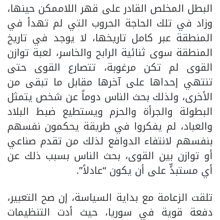
البطل المخلص القادر على قهر اللاممكن حينها،
وزاد في تلك الحاجة الحروب التي لم تهدأ في
المنطقة عبر كامل تاريخها، لا يوجد في تاريخ
المنطقة سوى ثنائية الرابح والخاسر، لعبة توازن
القوى لم تكن مرغوبة، تتصارع القوى حتى
تنتهي إحداها على آخرها مقابل ما تبقى من
الأخرى، ولذلك بحث الناس دوماً عن شخص يتمثل
البطولة والجرأة والحزم ويستطيع ضبط البلاد
والعباد، لم يفكروا في طريقة يحكمون نفسهم
بنفسهم لانتفاء الدوافع لذلك من تقدم صناعي
أو توازن بين القوى، بحث الناس بسبب ذلك عن
أي مستبدٍّ على أن يكون “عادلاً”.
تلقت الزعامة مع بداية السياسة، إن صح التعبير،
دفعة قوية في سوريا، حيث أدت التنظيمات