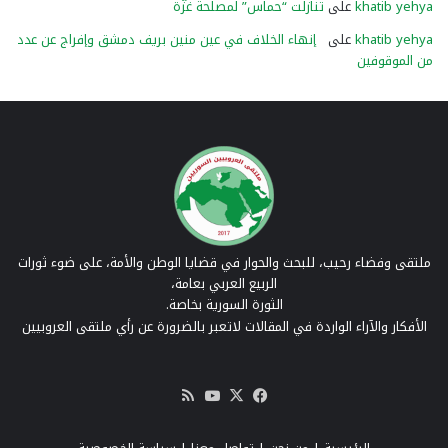
khatib yehya
على
تنازلت “حماس” لمصلحة غزّة
khatib yehya
على
إنهاء الخلاف في عين منين بريف دمشق وإفراج عن عدد
من الموقوفين
ملتقى وفضاء رحيب، للبحث والحوار في قضايا الوطن والأمة، على ضوء ثورات
الربيع العربي بعامة،
الثورة السورية بخاصة.
الأفكار والآراء الواردة في المقالات لاتعبر بالضرورة عن رأي ملتقى العروبيين
‫X
فيسبوك
‫YouTube
ملخص
الموقع
RSS