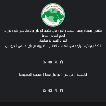
ملتقى وفضاء رحيب، للبحث والحوار في قضايا الوطن والأمة، على ضوء ثورات
الربيع العربي بعامة،
الثورة السورية بخاصة.
الأفكار والآراء الواردة في المقالات لاتعبر بالضرورة عن رأي ملتقى العروبيين
‫X
فيسبوك
‫YouTube
ملخص
الموقع
RSS
الرئيسية
|
من نحن
|
تواصل معنا
| سياسة الخصوصية
‫X
فيسبوك
‫YouTube
ملخص
الموقع
RSS