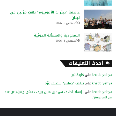
عاصفة “نيترات الأمونيوم” تهبّ مرَّتَين في
لبنان
أغسطس 6, 2026
السعودية والمسألة الحوثية
أغسطس 6, 2026
أحدث التعليقات
khatib yehya
على
كاريكاتير
khatib yehya
على
تنازلت “حماس” لمصلحة غزّة
khatib yehya
على
إنهاء الخلاف في عين منين بريف دمشق وإفراج عن عدد
من الموقوفين