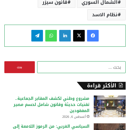
الشمال السوري
قانون سيزر
نظام الاسد
فيسبوك
‫X
لينكدإن
واتساب
تيلقرام
ا
ل
ب
ح
الأكثر قراءة
ث
ع
مشروع وطني لكشف المقابر الجماعية..
ن
تقنيات حديثة وقانون شامل لحسم مصير
:
المفقودين
أغسطس 6, 2026
السياسي الغربي: من الرموز اللامعة إلى