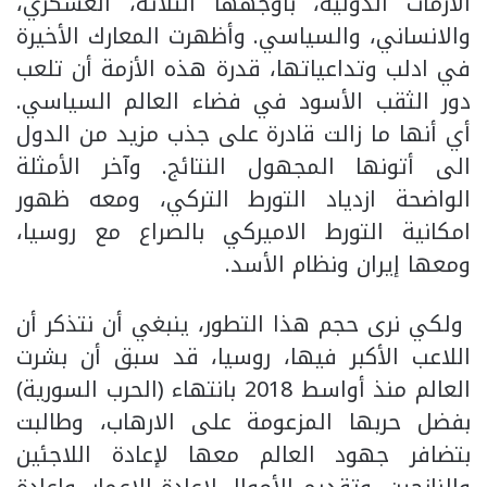
الأزمات الدولية، بأوجهها الثلاثة، العسكري،
والانساني، والسياسي. وأظهرت المعارك الأخيرة
في ادلب وتداعياتها، قدرة هذه الأزمة أن تلعب
دور الثقب الأسود في فضاء العالم السياسي.
أي أنها ما زالت قادرة على جذب مزيد من الدول
الى أتونها المجهول النتائج. وآخر الأمثلة
الواضحة ازدياد التورط التركي، ومعه ظهور
امكانية التورط الاميركي بالصراع مع روسيا،
ومعها إيران ونظام الأسد.
ولكي نرى حجم هذا التطور، ينبغي أن نتذكر أن
اللاعب الأكبر فيها، روسيا، قد سبق أن بشرت
العالم منذ أواسط 2018 بانتهاء (الحرب السورية)
بفضل حربها المزعومة على الارهاب، وطالبت
بتضافر جهود العالم معها لإعادة اللاجئين
والنازحين، وتقديم الأموال لإعادة الإعمار، وإعادة