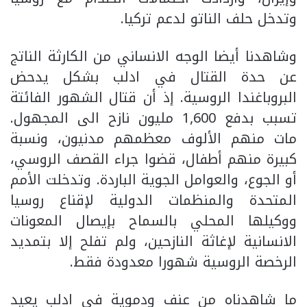
وتدخل حلف الناتو لدعم تركيا.
وشاهدنا أيضا الوجه الانساني من الكارثة الناتج
عن حدة القتال في ادلب بشكل يدحض
البروباغندا الروسية. إذ أن قتال الشهور الفائتة
تسبب بدفع 1,600 مليون نازح الى المجهول.
مات منهم الألوف معظمهم مدنيون، ونسبة
كبيرة منهم أطفال، قضوا جراء القصف الروسي،
أو الجوع، والعوامل الجوية الباردة. وتدخلت الأمم
المتحدة والمنظمات الدولية لإقناع روسيا
ووكيلها المحلي بالسماح بإيصال المعونات
الانسانية لإغاثة النازحين، ولم تفلح إلا بتمديد
الرخصة الروسية شهورا معدودة فقط.
ما شاهدناه من عنف ودموية في ادلب يعيد