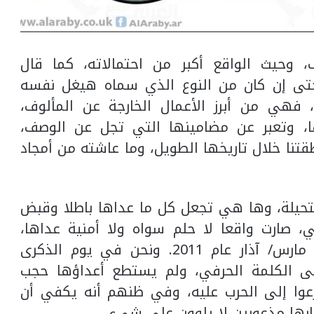
 وحيث الواقع أكبر من احتمالاته، كما قال
تى إن كان من النوع الذي سماه هيغل نفسه
، فهي من أبرز الأعمال الخارجة عن المألوف،
ا، وتعبر عن مضامينها التي تجل عن الوصف،
قتنا خلال تاريخها الطويل، وما عاشته من أمجاد
مستحيلة، وها هي تجعل كل ما عداها باطلا وقبض
ي، صارت واقعا لا حلم سواه ولا أمنية عداها،
يعيشه السوريون منذ الخامس عشر من مارس/ آذار عام 2011. ونحن في يوم الذكرى
معنى الكلمة الحرفي، ولم يستطع أعداؤها حجب
رعوا إلى الحرب عليه، وفي ظنهم أنه يكفي أن
رارها مذعورين لا يلوون على شيء.