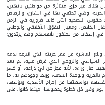
ان هناك غير مزق متناثرة من مواطنين تائهين،
الحرية، وهي تحتفي بها في الشارع، والرصاص
د طقوس التضحية التي كانت ضرورية في الزمن
رهان الخلاص، ومعيار التفوّق الأخلاقي والوطني
في إسكات من يحتفون بأنفسهم وهم يردّدون:
، وبلغ العاشرة من عمر حريته الذي انتزعه بدمه
ر السياسي والروحي الذي فرض عليه، لم يعد
ت صار وراءه، لأنه عجز عن ليّ ذراعه، أو كسر
هم بالحرية وبوحدة الشعب، وربط وجودهم به، ما
نفسهم بواسطتها عن إجرام الأسدية وبؤسها،
 يوم وفي كل خطوة يخطونها، حيثما كانوا، على