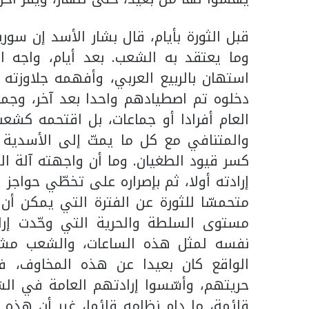
قبل الثورة بأيام، قال بشار الأسد إن سو
وما يعتقد به الشعب. بعد أيام، واجه ال
استهان بالربيع العربي، وأفهمه جلاوزته 
دخلوه تم اصطيادهم واحدا بعد آخر، وجم
العام أفرادا أو جماعات، بل اقتحمه كشعب
والمتنافي مع كل ما يمتّ إلى الأسدية ب
كسر قيود الطغيان. وما أن واجهته آلة ا
إرادته أولا، ثم بإصراره على تخطّي حواجز ا
متحمسّا للثورة عن الفترة التي يمكن أن
مستوى السلطة والحرية التي وحّدت إراد
نفسه لمثل هذه الساعات، والشعب مشتّ
الواقع كان بعيدا عن هذه المخاوف، ف
حريتهم، وأسّسوا إرادتهم العامة في الشا
قائمة، ما دام نظامه قائما، غير أن هذه 