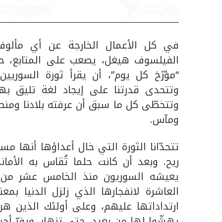
في كل الأعمال الخارجة عن أي مألوف،
الفيلسوف هيغل، يصعب على المتابع، ح
“مؤرّخ كل يوم”، أن يقرأ ثورة السوريين
وتتحدى قدرتنا على إيجاد لغة تليق به
وتتخطّى كل ما سبق أن عرفته بلادنا ومنط
ومآس.
تتحدّانا الثورة التي خال أعداؤها أنها 
ريح. وبعد أن كانت حلما تُقاس به الأمان
العاشرة لانفجارها الذي زلزل الدنيا ب
ارتداداتها عليهم، وعلى أولئك الذين ه
يهشّوا لها من بعيد، حتى تنهار، ويفرّ أح