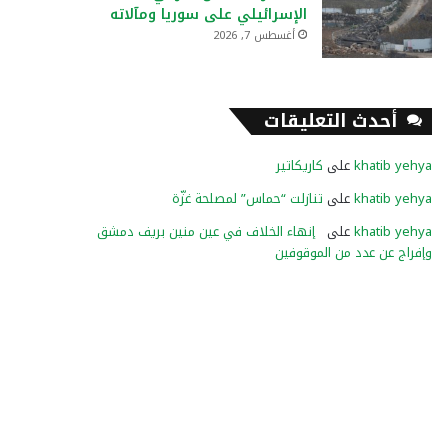
الإسرائيلي على سوريا ومآلاته
أغسطس 7, 2026
أحدث التعليقات
khatib yehya
على
كاريكاتير
khatib yehya
على
تنازلت “حماس” لمصلحة غزّة
khatib yehya
على
إنهاء الخلاف في عين منين بريف دمشق
وإفراج عن عدد من الموقوفين