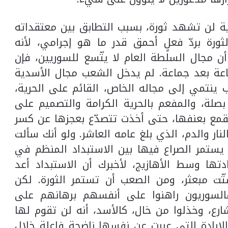
رية لن تشهد ثورة، بسبب التطابق بين معتقداته
ثورة بردّ فعلٍ أحمق قدر ما هو إجرامي، لأنه
أن مجال السلطة العام لا يتّسع للسوريين، فإن
اعة بعد جماعة. لم يدخل الشعب مجال الأسدية
 ينتمي إلى مجاله الخاص، القائم على الحرية،
صلة، والمفعم بالحرية الكرامة والتصميم على
لقمع بعنفها، حتى أخذت تتصدّع بعجزها عن كسر
لنار والدم، الذي بلغ عامه العاشر. ولو أنك سألت
 يستمر الصراع فيها بين الاستبداد المنظم في
تها وسط الأهازيج، لأخبرك أن الاستبداد أعد
ت مبعثر، ومن الصعب أن تستمر الثورة. لكن
السوريون راهنوا على أنفسهم برهانهم على
رع، وخذلوا من خال، كالأسد، أنه لن تقوم لها
الإرادة التي عبرت عن نفسها ناضجة فاعلة خلال