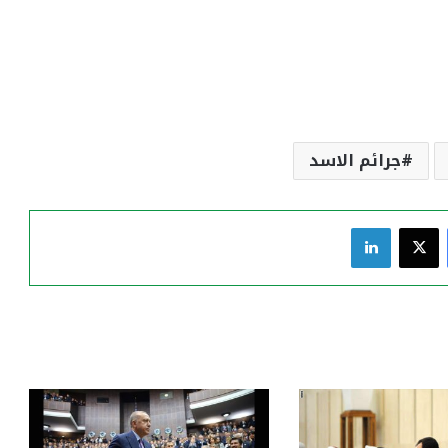
جرائم الاسد
فيسبوك
‫X
لينكدإن