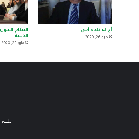
أخ لم تلده أمي
النظام السور
الدينية
مايو 26, 2020
مايو 22, 2020
ملتقى و