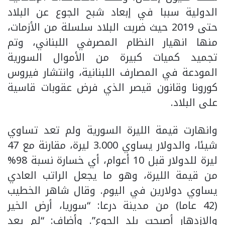
الدولية سببا في إبعاد شبح الجوع عن البلاد
حتى 2019 حيث ضربت البلاد سلسلة من الأزمات،
منها انهيار النظام المصرفي اللبناني، وتم
تجميد كميات كبيرة من الأموال السورية
المودعة في المصارف اللبنانية، وانتشار فيروس
كورونا وقانون قيصر الذي فرض عقوبات قاسية
على البلاد.
وانهارت قيمة الليرة السورية ولم تعد تساوي
شيئا، والدولار يساوي 3.000 ليرة، مقارنة مع 47
ليرة للدولار قبل 10 أعوام، أي خسارة نسبة 98%
من قيمة الليرة، وهو ما يجعل الراتب العادي
يساوي دولارين في اليوم. وقال شاهر الخطيب
(42 عاما) من مدينة درعا: “سوريا، أرض الخير
والازدهار أصبحت بلد الجوع”. وأضاف: “لم يعد