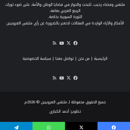
ملتقى وفضاء رحيب، للبحث والحوار في قضايا الوطن والأمة، على ضوء ثورات
الربيع العربي بعامة،
الثورة السورية بخاصة.
الأفكار والآراء الواردة في المقالات لاتعبر بالضرورة عن رأي ملتقى العروبيين
‫X
فيسبوك
‫YouTube
ملخص
الموقع
RSS
الرئيسية
|
من نحن
|
تواصل معنا
| سياسة الخصوصية
‫X
فيسبوك
‫YouTube
ملخص
الموقع
RSS
جميع الحقوق محفوظة لـ ملتقى العروبيين © 2026م
تطوير:
أحمد الكياري