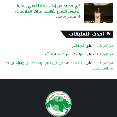
في حديثه عن إدلب.. ماذا تعني إشارة
الرئيس الشرع لأهمية مراكز الدارسات؟
أغسطس 9, 2026
أحدث التعليقات
khatib yehya
على
كاريكاتير
khatib yehya
على
تنازلت “حماس” لمصلحة غزّة
khatib yehya
على
إنهاء الخلاف في عين منين بريف دمشق وإفراج عن عدد
من الموقوفين