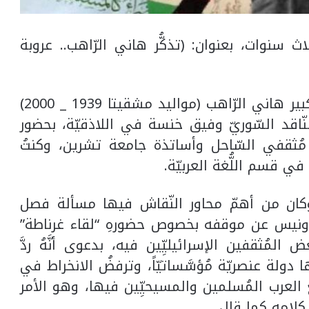
 سنوات، بعنوان: (تذكُّر هاني الرّاهب.. عروبة
يعود لقائي الأوَّل مع الرّوائي السّوريّ الكبير هاني الرّاهب (مواليد مشقيتا 1939 _ 2000)
 الشّاعر والنّاقد السّوريّ وفيق خنسة في اللاذقيّة، بحضور
ثقفي السّاحل وأساتذة جامعة تشرين، وكنتُ
في قسم اللُّغة العربيّة.
 وكان من أهمّ محاور النّقاش فيها مسألة فصل
 أدونيس عن موقفه بخصوص حضورهِ “لقاء غرناطة”
المُثقفين الإسرائيليِّين فيه، بدعوى أنَّهُ ردَّ
ها دولة عنصريّة مُؤسَّساتيّاً، وترفضُ الانخراط في
 العرب المُسلمين والمسيحيِّين فيها، وهو الأمر
كلامه كما قال.