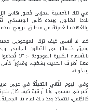
في تلكَ الأمسية سحرَني حُضور هاني الرّ
بلاط الصّالون وبيده كأس الويسكي، ثُم
والعُهدة العُمريّة من منطلق عروبيّ عندما ه
كما لا أنسى كيف ترَكَ الموجودين جميعا
وفيق خنسة) في الصّالون الجانبيّ، وبدأ 
بالأسماء الكبيرة الموجودة -: “لا تُخدَعوا بن
معنا أطرافَ الحديث بشغفٍ، ومُدوِّراً كأس
وعذوبة.
وفي اليوم الثّاني التقيتُهُ في عرسِ قريبةٍ ل
أكثر في نفسي، وأنا أراقبُهُ كيفَ كانَ ينخرِ
كالطِّفل، لتتعدَّدَ بعدَ ذلكَ لقاءاتنا الجميلة.