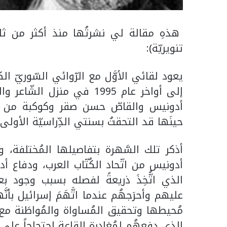
هذهِ مقالة لي نشرتُها منذ أكثر من ثلاث
تنويريّة):
إلى أواخر عام 1995 في منزل
أدونيس والقاصّ حسن صقر وكوكبة من مُ
حينَها قد التحقتُ بسنتي الدِّراسيّة الأولى 
أذكر تلك السَّهرة بتفاصيلها المُختلفة،
أدونيس من اتّحاد الكُتّاب العرب، ودفاع
الذي اتُّخِذَ ذريعةً لفصله بسبب وجود بعض 
عليهم وأحرَجهُم عندما اتَّهَمَ إسرائيل بأنَّ
مُحيطها وتحقيق المُساواة والمُواطَنة مع
الذي دفعهُم لمُغادرة القاعة احتجاجاً على 