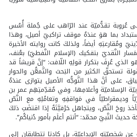
ى عُروبة تقدُّميّة عند الرّاهب على جُملة أُسُس
تبداد بما هوَ عندَهُ موقف تراكبيّ أصيل، وهذا
نيّ ومُقارعتِهِ أيضاً، ولذلكَ كانت روايته الأخيرة
َسار النَّقديّ بتفكيك (الإسلام النَّفطيّ) بعُنف،
الذي عُرِفَ بتكرار قولِهِ اللّافت: “إنَّ قريشاً قد
ولة تستحقّ الكثير من البَحث والتَّمعُّن والحوار
، على أنَّ هذا التَّوجُّه الأصيل يتوازى عندَهُ
يّة الإسلاميّة وأعلامِها، وفي مُقدِّمتِهِم عمر بن
ً وديمقراطيّاً في مَواقفِهِ وتعامُلِهِ مع النَّصّ
خذ روحَ النَّصّ، ويتجاهل حَرْفيَّتَهُ إذا اقتضَتِ ذلكَ
حديثَ النَّبيّ محمّد: “أنتم أعلَم بأمور دُنياكُم”.
عن شخصيّتِهِ الإبداعيّة، بل كادتا تتطابقان إلى