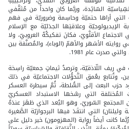
ُميّة موقفه العروبيّ النَّقديّ، وتراكُبيَّتِهِ
ِياسيّة السّائِدة، وربَّما كان واحداً من مُثقَّفي
شارة التي أراها حتميّة وحاسِمة وضروريّة في فهم
ة الإيديولوجيّة وعلاقتِها الجدَليّة مع الإسلام
ي الاجتماع الأقلَّويّ، فكانَ تفكيكُهُ العروبيّ، ولا
ي روايته الأشهر والأهمّ (الوباء)، والمُصنَّفة بين
لتي صدرت عام 1981.
ت في ريف اللّاذقيّة، وترصدُ ثيماتٍ جمعيّة راسِخة
ين، وتُتابع بعُمق التَّحوُّلات الاجتماعيّة في ذلكَ
ا دعي بـِ (ثورة 1963)، وصُعود حزب البعث إلى السُّلطة، ثُمَّ سيطرة العسكر
ات المُختلفة التي رسَّخها الاستبداد العسكريّ
مجتمع السّوريّ، وهو البُعد الذي ظهَرَ عندَهُ
ليلتان) التي انتقَدَ فيها البرجوازيّة الصَّغيرة
َّما كانت أيضاً رواية (المهزومون) خير دليل على
ُبكِّرة) بمأزق النُّخب الثَّقافيّة والسِّياسيّة سوريّاً