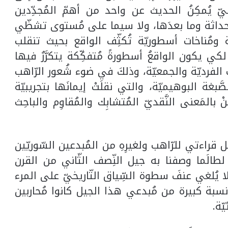
يليّ يُمكِنُ الحديث عن واحد من أهمّ المُجدِّدين
 الحداثة وما بعدَها، ولا سيما على مُستوى تشظّي
ّة ومُناخات أسطوريّة تُكثِّف الواقع بحيث تنقلب
لكي يكون الواقعُ أسطورةً مُتفكِّكة يتكرَّرُ فيها
ذّات الفرديّة والجمعيّة، وذلكَ في ضوء شُعور الرّاهب
لصَّبغة البوهيميّة، والتي نقلَتْ إيمانَها بتجريبيّة
ْ بالمَعنى النَّقديّ المُتشابِك والمُقاوِم والباحِث
 قراءتي للرّاهب ولغيرِهِ من المُبدعين السّوريّين
طالَما وصفنا به جيل النِّصف الثّاني من القرن
لا يُلغي عنفَ سطوة السِّياق التّاريخيّ على المرء
 نسبة كبيرة من مُبدعي هذا الجيل كانوا مُحاربين
ّة.