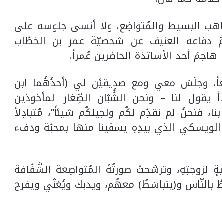
اهب البسيط والمُتواضِع، ولا أنسى جلوسه على
َّ دفاعه العنيف عن شخصيّة عمر بن الخطّاب
اجمَ أحد الأساتذة الحاضرين عُمراً.
ً، وجلَسَ معي ومع صديقيْن لي (أحدُهُما ابن
يقول لنا – ونحن الشُّبّان الصِّغار المأخوذين
ا، فنحنُ لم نقدِّم لكُم ولجيلكُم شيئاً”، مُتبادِلاً
َ الويسكي الذي بيدِهِ يسقينا منها بمحبّة ودفء
زوجتِهِ، وترسَّختْ صورتُهُ المُتواضِعة الشَّفّافة
طُ بالنّاس و(يتباسَطُ) معهُم، ويدبك ويُغنّي ويفرح