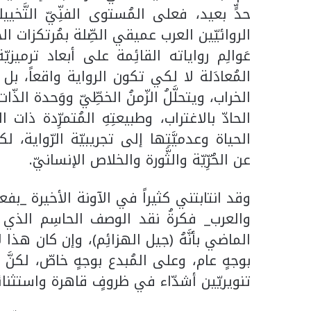
حدٍّ بعيد، فعلى المُستوى الفنِّيّ التَّخي
الروائيّين العرب عميقي الصِّلة بمُرتكزات
عَوالِم رواياته القائِمة على أبعاد ترميزي
المُعادَلة لا لكي تكون الرواية واقعاً، بل 
الخراب، ويتحلَّلُ الزّمنُ الخطِّيّ ووَحدة ال
الحادّ بالاغتراب، وطبيعتِهِ المُتمرِّدة ذات ا
الحياة وعدميَّتِها إلى تجريبيّة الرّواية، لكن
عن الحُرِّيّة والثَّورة والخلاص الإنسانيّ.
وقد انتابتني كثيراً في الآونة الأخيرة _بفعل
والعرب_ فكرةُ نقد الوصف الحاسِم الذي ل
الماضي بأنَّهُ (جيل الهزائِم)، وإن كان هذا 
بوجهٍ عام، وعلى المُبدع بوجهٍ خاصّ، لكنَّ
تنويريّين أشدّاء في ظروفٍ قاهرة واستثنائي