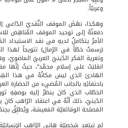
وعربيّاً.
وهكذا، نهَضَ الموقف النَّقديّ الدّاعي إل
دفعتْهُ إلى توحيد الموقف المُناهِض للاس
الأمرُ يتكاملُ لديهِ في نقد الاستبداد الدّي
(رسمتُ خطّاً في الرِّمال) تتويجاً لهذا الم
وتعرية الفكر الدّينيّ العربيّ الماضويّ، وهو 
انقلبَتْ على إسلام محمَّد”، حيثُ إنَّها مق
الهادئ الذي ليسَ مكانُهُ في هذا السِّياق
باحتفائِهِ بالجانب المُضيء من الحضارة العرب
الخطّاب الذي كانَ ينظرُ إليه بوصفِهِ ثوريّا
الدّينيّ، ذلكَ أنَّهُ في اعتقاد الرّاهب كانَ يأ
المَصلحة الوقائعيّة المَعيشة، ويُطبِّقُ بحِنكة 
لم تبتعد شخصيّة هاني الرّاهب الإنسانيّة 