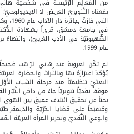
من المَعالِم الرَّئيسة في شخصيّة هاني الر
بمَعناه التَّنويريّ العريض لا الإيديولوجيّ
التي فاز
في جامعة دمشق، مُروراً بشهادة الدُّكتور
الصُّهيونيّة في الأدب الغربيّ)، وانتهاءً بروا
عام 1999.
لم تكُن العروبة عند هاني الرّاهب ضجيجاً شعار
يُؤكِّدُ اعتزازَهُ بها وبالتُّراث والحضارة ال
البعثيّ تنظيميّاً منذ مرحلة الشباب الأوّ
موقفاً نقديّاً تنويريّاً جاءَ من داخل التَّيّار ال
بحثاً عن تحقيق ائتلاف عميق بين الهوى العروب
ومُنفتِحاً على قضايا الحُرِّيّة والدّيمقراط
والوعي النَّقديّ وتحرير المرأة العربيّة المُست