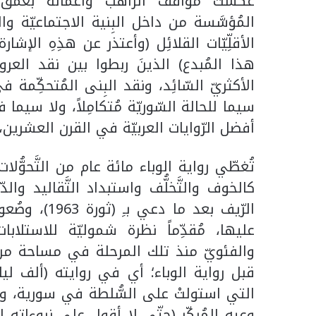
عكسَتْ مواقف الرّاهب وأعمالهُ بعُمق تقدّ
المُؤسَّسة من داخل البِنية الاجتماعيّة والسّ
الأقلِّيّات القلائِل (وأعتذر عن هذِهِ الإ
هذا المُبدع) الذينَ ربطوا بين نقد العروب
الأكثريّ السّائِد، ونقد البِنى المُتحكِّمة ف
سيما للحالة السّوريّة مُتكامِلاً، ولا سيما ف
أفضل الرّوايات العربيّة في القرن العشرين، وا
تُغطّي رواية الوباء مائة عام من التَّحوُّلا
كالخوف والتَّخلُّف واستبداد التَّقاليد والدّ
الرّيف بعد م
عليها، مُقدِّماً نظرة شموليّة للاستلاب
والفئويّ منذ تلك المرحلة في مساحة من ال
قبل رواية الوباء؛ أي في روايته (ألف ليلة و
التي استولتْ على السُّلطة في سورية، ورُب
وعيِهِ المُبكِّر (حتّى لا أقول على نبوءاتِهِ الم