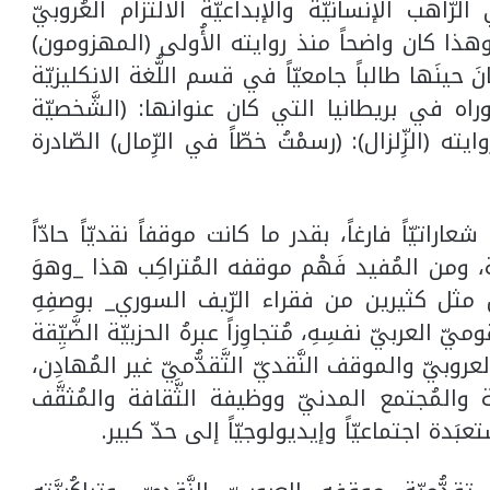
ّاهب الإنسانيّة والإبداعيّة الالتزام العُروبيّ
؛ وهذا كان واضحاً منذ روايته الأُولى (المهزومون)
تْ بجائزة دار الآداب عام 1960، وكانَ حينَها طالباً جامعيّاً في قسم اللُّغة الانكليزيّة
اه في بريطانيا التي كان عنوانها: (الشَّخصيّة
يته (الزِّلزال): (رسمْتُ خطّاً في الرِّمال) الصّادرة
اتيّاً فارغاً، بقدر ما كانت موقفاً نقديّاً حادّاً
عربيّة، ومن المُفيد فَهْم موقفه المُتراكِب هذا _وهوَ
َل مثل كثيرين من فقراء الرّيف السوري_ بوصفِهِ
قوميّ العربيّ نفسِهِ، مُتجاوِزاً عبرهُ الحزبيّة الضَّيِّقة
يّ والموقف النَّقديّ التَّقدُّميّ غير المُهادِن،
يّة والمُجتمع المدنيّ ووظيفة الثَّقافة والمُثقَّف
عبَدة اجتماعيّاً وإيديولوجيّاً إلى حدّ كبير.