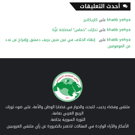
أحدث التعليقات
khatib yehya
على
كاريكاتير
khatib yehya
على
تنازلت “حماس” لمصلحة غزّة
khatib yehya
على
إنهاء الخلاف في عين منين بريف دمشق وإفراج عن عدد
من الموقوفين
ملتقى وفضاء رحيب، للبحث والحوار في قضايا الوطن والأمة، على ضوء ثورات
الربيع العربي بعامة،
الثورة السورية بخاصة.
الأفكار والآراء الواردة في المقالات لاتعبر بالضرورة عن رأي ملتقى العروبيين