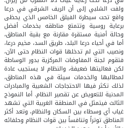
في درعا تحت رعاية غياث دلا المقرّب من إيران.
ولفت الشلبي إلى أن الريف الشرقي في درعا
واقع تحت سيطرة الفيلق الخامس الذي يحظى
برعاية روسية وتتمتع مناطقه بخدمات أفضل
وحالة أمنية مستقرة مقارنة مع بقية المناطق،
أما في أحياء درعا البلد، طريق السد، مخيم درعا،
ونصيب التي لم تدخلها قوات النظام حتى الآن،
فتقوم لجنة المفاوضات المركزية بدور الوساطة
لكن فعاليتها ضعيفة، والنظام لا يستجيب عادة
لمطالبها والخدمات سيئة في هذه المناطق،
لذلك تكثر فيها الاحتجاجات الشعبية والمبادرات
المدنية للتعويض عن تقصير النظام. أما النموذج
الثالث فيتمثل في المنطقة الغربية التي تشهد
غياب أي وسطاء بين السكان والنظام، وتعد أكثر
المناطق توتراً وتنافساً بين قوات النظام وحلفائه