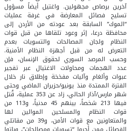
آخرين برصاص مجهولين. واغتيل أيضاً مسؤول
تسليح فصائل المعارضة في غرفة عمليات
“الموك” السابقة بعد عودته من الأردن إلى
محافظة درعا، إثر وعود تلقاها من قبل قوات
النظام ولجان المصالحات والتسويات بعدم
التعرض له من قبل أجهزة النظام الأمنية.
وحسب المرصد السوري لحقوق الإنسان، فإن
عدد الهجمات ومحاولات الاغتيال عبر تفجير
عبوات وألغام وآليات مفخخة وإطلاق نار خلال
الفترة الممتدة منذ يونيو/حزيران الماضي وحتى
شهر مارس/آذار الحالي، زاد عن 353 عملية، قُتل
فيها 213 شخصاً، بينهم 45 مدنياً، و113 من
قوات النظام والمسلحين الموالين لها
والمتعاونين مع قوات الأمن، و39 من مقاتلي
الفصائل ممن أجروا “تسويات ومصالحات”، وباتوا