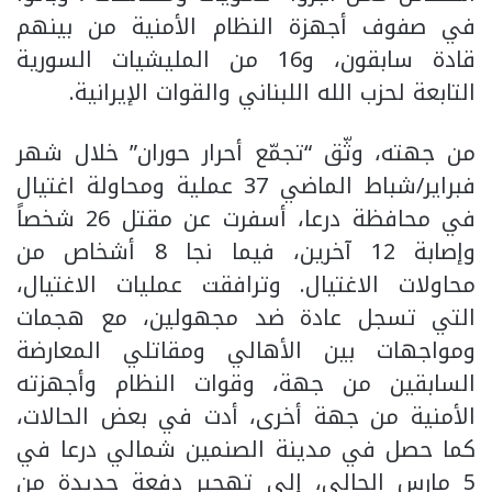
في صفوف أجهزة النظام الأمنية من بينهم
قادة سابقون، و16 من المليشيات السورية
التابعة لحزب الله اللبناني والقوات الإيرانية.
من جهته، وثّق “تجمّع أحرار حوران” خلال شهر
فبراير/شباط الماضي 37 عملية ومحاولة اغتيال
في محافظة درعا، أسفرت عن مقتل 26 شخصاً
وإصابة 12 آخرين، فيما نجا 8 أشخاص من
محاولات الاغتيال. وترافقت عمليات الاغتيال،
التي تسجل عادة ضد مجهولين، مع هجمات
ومواجهات بين الأهالي ومقاتلي المعارضة
السابقين من جهة، وقوات النظام وأجهزته
الأمنية من جهة أخرى، أدت في بعض الحالات،
كما حصل في مدينة الصنمين شمالي درعا في
5 مارس الحالي، إلى تهجير دفعة جديدة من