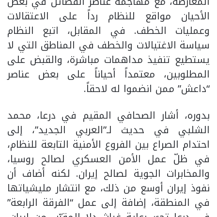
المعارضة، مع مهاجمة عناصر الفصائل في بعض
الأحيان مواقع للنظام رداً على الاعتقالات
وعمليات الخطف. في المقابل، اتبع النظام
سياسة الاغتيالات والخطف في المناطق التي لا
يستطيع تنفيذ مداهمات مباشرة، والقبض على
المطلوبين، معتمداً أحياناً على بعض عناصر
“داعش” ممن انضموا له لاحقاً.
بدوره، أشار الصحافي المقيم في درعا، محمد
الشلبي في حديث لـ”العربي الجديد”، إلى
احتدام الصراع بين الفروع الأمنية التابعة للنظام،
في ظلّ عمل الأمن العسكري لصالح روسيا،
والمخابرات الجوية لصالح إيران. لكنه أضاف أن
نفوذ إيران أوسع من ذلك، مع انتشار مليشياتها
في المنطقة، إضافة إلى عمل “الفرقة الرابعة”