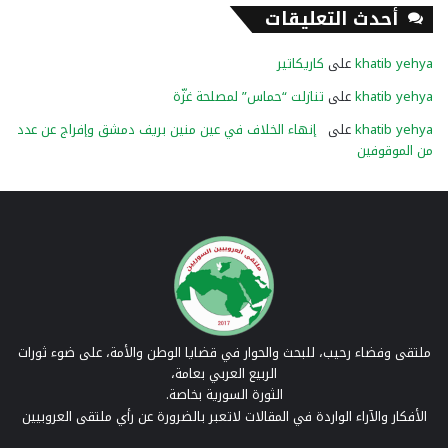
أحدث التعليقات
khatib yehya
على
كاريكاتير
khatib yehya
على
تنازلت “حماس” لمصلحة غزّة
khatib yehya
على
إنهاء الخلاف في عين منين بريف دمشق وإفراج عن عدد
من الموقوفين
ملتقى وفضاء رحيب، للبحث والحوار في قضايا الوطن والأمة، على ضوء ثورات
الربيع العربي بعامة،
الثورة السورية بخاصة.
الأفكار والآراء الواردة في المقالات لاتعبر بالضرورة عن رأي ملتقى العروبيين