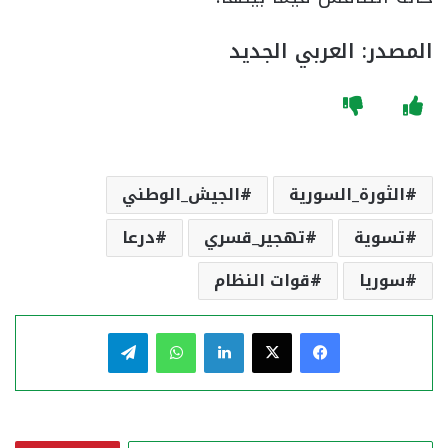
المصدر: العربي الجديد
الثورة_السورية
الجيش_الوطني
تسوية
تهجير_قسري
درعا
سوريا
قوات النظام
فيسبوك
‫X
لينكدإن
واتساب
تيلقرام