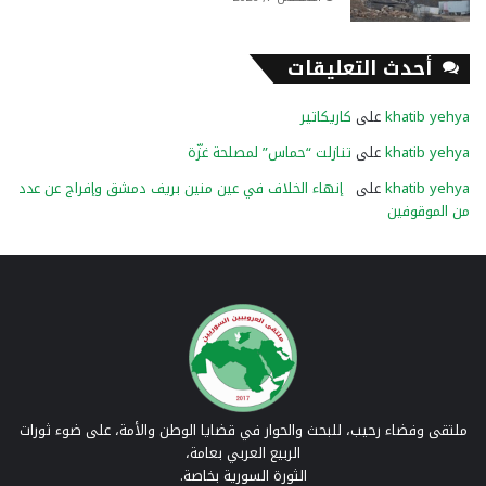
أحدث التعليقات
khatib yehya
على
كاريكاتير
khatib yehya
على
تنازلت “حماس” لمصلحة غزّة
khatib yehya
على
إنهاء الخلاف في عين منين بريف دمشق وإفراج عن عدد
من الموقوفين
ملتقى وفضاء رحيب، للبحث والحوار في قضايا الوطن والأمة، على ضوء ثورات
الربيع العربي بعامة،
الثورة السورية بخاصة.