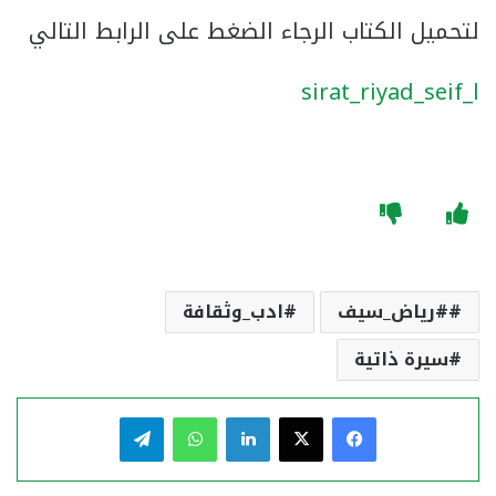
لتحميل الكتاب الرجاء الضغط على الرابط التالي
sirat_riyad_seif_l
#رياض_سيف
ادب_وثقافة
سيرة ذاتية
فيسبوك
‫X
لينكدإن
واتساب
تيلقرام