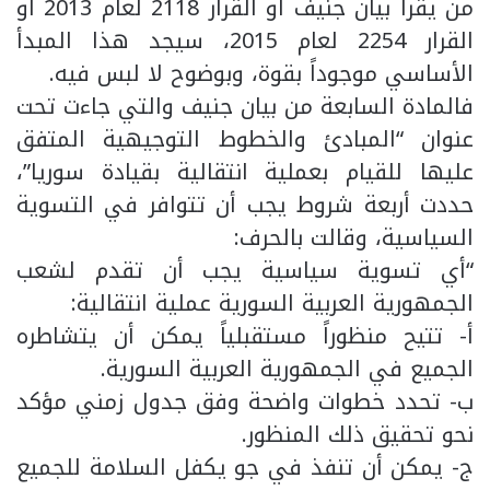
من يقرأ بيان جنيف أو القرار 2118 لعام 2013 أو
القرار 2254 لعام 2015، سيجد هذا المبدأ
الأساسي موجوداً بقوة، وبوضوح لا لبس فيه.
فالمادة السابعة من بيان جنيف والتي جاءت تحت
عنوان “المبادئ والخطوط التوجيهية المتفق
عليها للقيام بعملية انتقالية بقيادة سوريا”،
حددت أربعة شروط يجب أن تتوافر في التسوية
السياسية، وقالت بالحرف:
“أي تسوية سياسية يجب أن تقدم لشعب
الجمهورية العربية السورية عملية انتقالية:
أ- تتيح منظوراً مستقبلياً يمكن أن يتشاطره
الجميع في الجمهورية العربية السورية.
ب- تحدد خطوات واضحة وفق جدول زمني مؤكد
نحو تحقيق ذلك المنظور.
ج- يمكن أن تنفذ في جو يكفل السلامة للجميع