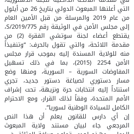
التي أعلنها المبعوث الدولي بتاريخ 26 من أيلول
من عام 2019 والمرسلة من قبل الأمين العام
إلى مجلس الأمن في الوثيقة رقم S/2019/775،
يقتطع أعضاء لجنة سوتشي الفقرة (2) من
مقدمة اللائحة، والتي تقول بالحرف: “وتنفيذاً
منه للولاية المسندة إليه بموجب قرار مجلس
الأمن 2254 (2015)، بما في ذلك تسهيل
المفاوضات السورية – السورية، ومنها وضع
مسار دستوري لصياغة دستور جديد، تجري
استناداً إليه انتخابات حرة ونزيهة، تحت إشراف
الأمم المتحدة، وفقاً لذلك القرار، ومع الاحترام
الكامل للسيادة الوطنية لسوريا”.
إن أي دارس للقانون يعلم أن هذا النص
المرجعي جاء لبيان مستند ولاية المبعوث