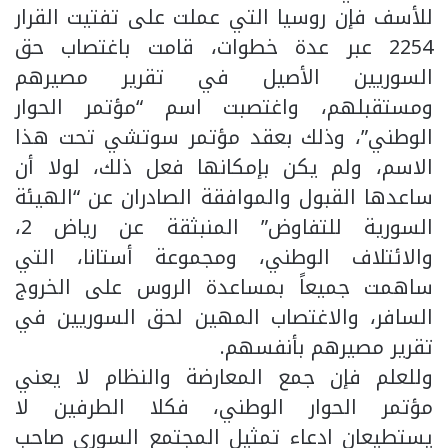
للأسف فإن روسيا التي عملت على تفتيت القرار
2254 عبر عدة خطوات، قامت باغتصاب حق
السوريين الأصيل في تقرير مصيرهم
ومستقبلهم، واغتصبت اسم “مؤتمر الحوار
الوطني”، وذلك بعقد مؤتمر سوتشي تحت هذا
الاسم، ولم يكن بإمكانها فعل ذلك، لولا أن
ساعدها القبول والموافقة الصادران عن “الهيئة
السورية للتفاوض” المنبثقة عن رياض 2،
والائتلاف الوطني، ومجموعة أستانا، التي
ساهمت جميعاً بمساعدة الروس على الخروج
السافر، والاغتصاب المهين لحق السوريين في
تقرير مصيرهم بأنفسهم.
وللعلم فإن جمع المعارضة والنظام لا يعني
مؤتمر الحوار الوطني، فكلا الطرفين لا
يستطيعان ادعاء تمثيل المجتمع السوري صاحب