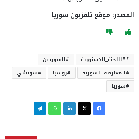
المصدر: موقع تلفزيون سوريا
#اللجنة_الدستورية
السوريين
المعارضة_السورية
روسيا
سوتشي
سوريا
فيسبوك
‫X
لينكدإن
واتساب
تيلقرام