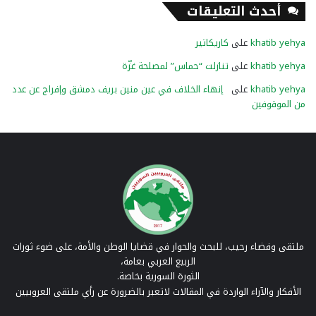
أحدث التعليقات
khatib yehya
على
كاريكاتير
khatib yehya
على
تنازلت “حماس” لمصلحة غزّة
khatib yehya
على
إنهاء الخلاف في عين منين بريف دمشق وإفراج عن عدد
من الموقوفين
ملتقى وفضاء رحيب، للبحث والحوار في قضايا الوطن والأمة، على ضوء ثورات
الربيع العربي بعامة،
الثورة السورية بخاصة.
الأفكار والآراء الواردة في المقالات لاتعبر بالضرورة عن رأي ملتقى العروبيين