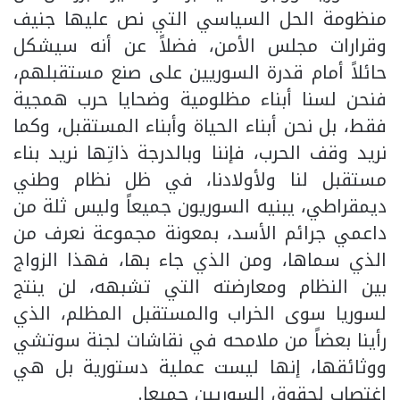
منظومة الحل السياسي التي نص عليها جنيف
وقرارات مجلس الأمن، فضلاً عن أنه سيشكل
حائلاً أمام قدرة السوريين على صنع مستقبلهم،
فنحن لسنا أبناء مظلومية وضحايا حرب همجية
فقط، بل نحن أبناء الحياة وأبناء المستقبل، وكما
نريد وقف الحرب، فإننا وبالدرجة ذاتِها نريد بناء
مستقبل لنا ولأولادنا، في ظل نظام وطني
ديمقراطي، يبنيه السوريون جميعاً وليس ثلة من
داعمي جرائم الأسد، بمعونة مجموعة نعرف من
الذي سماها، ومن الذي جاء بها، فهذا الزواج
بين النظام ومعارضته التي تشبهه، لن ينتج
لسوريا سوى الخراب والمستقبل المظلم، الذي
رأينا بعضاً من ملامحه في نقاشات لجنة سوتشي
ووثائقها، إنها ليست عملية دستورية بل هي
اغتصاب لحقوق السوريين جميعا.