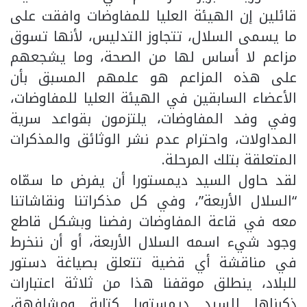
قائلين إن الهيئة العليا للمفاوضات وافقت على
ما يسمى السلال، تتجاوز التدليس، لأنها تسوق
مزاعم لا أساس لها من الصحة، وما يشجعهم
على هذه المزاعم هو علمهم المسبق بأن
الأعضاء السابقين في الهيئة العليا للمفاوضات،
وفي وفد المفاوضات، يلتزمون بقواعد سرية
المداولات، واحترام عدم نشر الوثائق والمذكرات
المتعلقة بتلك المرحلة.
لقد حاول السيد ديمستورا أن يفرض ما سمّاه
“السلال الأربعة”، وفي كل مذكراتنا ونقاشاتنا
معه في قاعة المفاوضات رفضنا وبشكل قاطع
وجود شيء اسمه السلال الأربعة، أو أن ننخرط
في مناقشة أي قضية تتعلق بصياغة دستور
للبلاد، ينطلق موقفنا هذا من ثلاثة اعتبارات
ذكرناها للسيد ديمستورا كتابة ومشافهة،