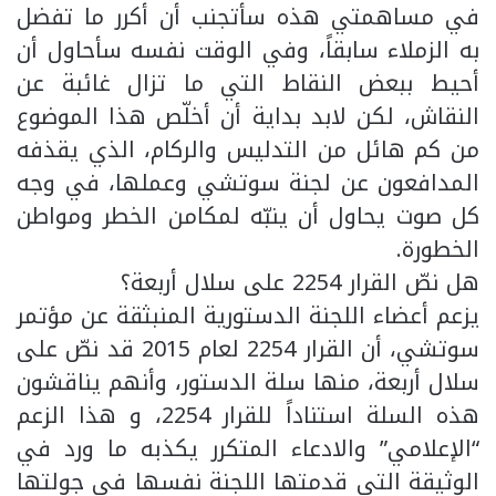
في مساهمتي هذه سأتجنب أن أكرر ما تفضل
به الزملاء سابقاً، وفي الوقت نفسه سأحاول أن
أحيط ببعض النقاط التي ما تزال غائبة عن
النقاش، لكن لابد بداية أن أخلّص هذا الموضوع
من كم هائل من التدليس والركام، الذي يقذفه
المدافعون عن لجنة سوتشي وعملها، في وجه
كل صوت يحاول أن ينبّه لمكامن الخطر ومواطن
الخطورة.
هل نصّ القرار 2254 على سلال أربعة؟
يزعم أعضاء اللجنة الدستورية المنبثقة عن مؤتمر
سوتشي، أن القرار 2254 لعام 2015 قد نصّ على
سلال أربعة، منها سلة الدستور، وأنهم يناقشون
هذه السلة استناداً للقرار 2254، و هذا الزعم
“الإعلامي” والادعاء المتكرر يكذبه ما ورد في
الوثيقة التي قدمتها اللجنة نفسها في جولتها