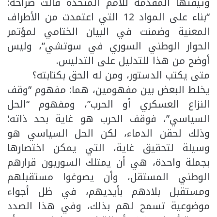
وثيقتها المقدمة للأمم المتحدة قالت صراحة:
“بناء على المواد 12 التي اعتمدت من الأطراف
المعنية وضمنت في البيان الختامي لمؤتمر
الحوار الوطني السوري في سوتشي”، وليس
أوضح من هذا للتدليل على التدليس.
متى يكتب الدستور، ومن له الحق بكتابته؟
يخلط البعض بين مفهومين، هما: مفهوم “وقف
النزاع العسكري أو الحرب”، ومفهوم “الحل
السياسي”، فوقف الحرب هو غاية بحد ذاته؛
وذلك لحقن الدماء، لكن الحل السياسي هو
وسيلة لتحقيق غاية، التي يمكن اختصارها
بجملة واحدة، هي أن يمتلك السوريون قرارهم
الوطني المستقل، وأن يصوغوا مستقبلهم
ومستقبل بلادهم بأيديهم، في ظل أجواء
موضوعية تسمح لهم بذلك، وفي هذا الصدد