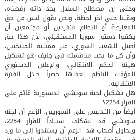
وحتى إن مصطلح السلال بحد ذاته رفضناه،
وبقينا حتى آخر لحظة، ونحن نقول ليس من حق
المعارضة أو النظام منفردين أو مجتمعين أن
يكتبوا دستور سوريا المستقبلي، لأن هذا حق
أصيل للشعب السوري، عبر ممثليه المنتخبين،
وأن كل ما يجب مناقشته في جنيف هو تشكيل
هيئة الحكم الانتقالي، والإعلان الدستوري
المؤقت الناظم لعملها حصراً خلال الفترة
الانتقالية.
هل تشكيل لجنة سوتشي الدستورية قائم على
القرار 2254؟
أيضاً من التدليس على السوريين، الزعم أن لجنة
سوتشي قد تشكلت استناداً للقرار 2254،
ويحاول أصحاب هذا الزعم أن يستندوا إلى ما ورد
في مقدمة اللائحة الداخلية للجنة الدستورية،