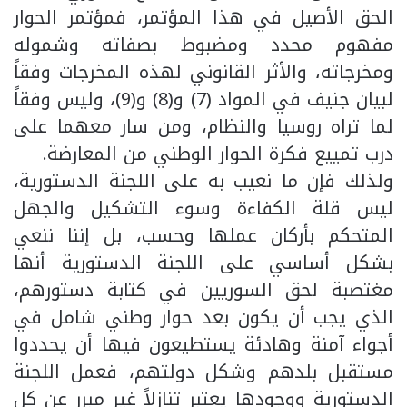
الحق الأصيل في هذا المؤتمر، فمؤتمر الحوار
مفهوم محدد ومضبوط بصفاته وشموله
ومخرجاته، والأثر القانوني لهذه المخرجات وفقاً
لبيان جنيف في المواد (7) و(8) و(9)، وليس وفقاً
لما تراه روسيا والنظام، ومن سار معهما على
درب تمييع فكرة الحوار الوطني من المعارضة.
ولذلك فإن ما نعيب به على اللجنة الدستورية،
ليس قلة الكفاءة وسوء التشكيل والجهل
المتحكم بأركان عملها وحسب، بل إننا ننعي
بشكل أساسي على اللجنة الدستورية أنها
مغتصبة لحق السوريين في كتابة دستورهم،
الذي يجب أن يكون بعد حوار وطني شامل في
أجواء آمنة وهادئة يستطيعون فيها أن يحددوا
مستقبل بلدهم وشكل دولتهم، فعمل اللجنة
الدستورية ووجودها يعتبر تنازلاً غير مبرر عن كل