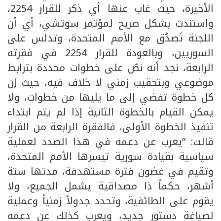
الأخيرة، حيث غاب عنها أي ذكر للقرار 2254،
واستندت بشكل صريح لمؤتمر سوتشي، أي أن
اللجنة تَصدُق مع الأمم المتحدة، وتدلس على
السوريين، وبالعودة للقرار 2254 في فقرته
الرابعة، نجد أنه نصّ على خطوات محددة بترابط
موضوعي وبتحقيب زمني لا خلاف فيه، حيث إن
كل خطوة تفضي إلى ما يليها من خطوات، ولا
يمكن القيام بالخطوة الثانية إذا لم يتم ابتداء
تنفيذ الخطوة الأولى، فالفقرة الرابعة من القرار
قالت: “يعرب عن دعمه في هذا الصدد لعملية
سياسية بقيادة سورية تيسرها الأمم المتحدة،
وتقيم في غضون فترة مستهدفة، مدتها ستة
أشهر، حكماً ذا مصداقية يشمل الجميع، ولا
يقوم على الطائفية، وتحدد جدولاً زمنياً وعملية
لصياغة دستور جديد، ويعرب كذلك عن دعمه