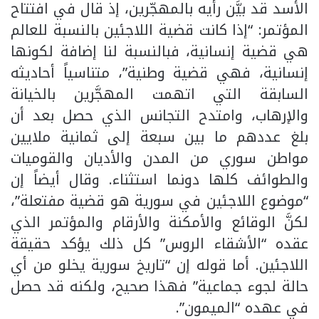
الأسد قد بيَّن رأيه بالمهجّرين، إذ قال في افتتاح
المؤتمر: “إذا كانت قضية اللاجئين بالنسبة للعالم
هي قضية إنسانية، فبالنسبة لنا إضافة لكونها
إنسانية، فهي قضية وطنية”، متناسياً أحاديثه
السابقة التي اتهمت المهجَّرين بالخيانة
والإرهاب، وامتدح التجانس الذي حصل بعد أن
بلغ عددهم ما بين سبعة إلى ثمانية ملايين
مواطن سوري من المدن والأديان والقوميات
والطوائف كلها دونما استثناء. وقال أيضاً إن
“موضوع اللاجئين في سورية هو قضية مفتعلة”،
لكنَّ الوقائع والأمكنة والأرقام والمؤتمر الذي
عقده “الأشقاء الروس” كل ذلك يؤكد حقيقة
اللاجئين. أما قوله إن “تاريخ سورية يخلو من أي
حالة لجوء جماعية” فهذا صحيح، ولكنه قد حصل
في عهده “الميمون”.