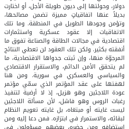
دولار، وحولتها إلى ديون طويلة الأجل، أو اختارت
بديلاً عنها اتفاقياتٍ مميزة تضمن مصالحها،
وتؤمن وجودها الطويل في المنطقة. وما تلك
الاتفاقيات إلا عقود عسكرية واستثمارات
اقتصادية في مجالات الطاقة والصناعة تفوق ما
أنفقته بكثير. ولكن تلك العقود لن تعطي النتائج
المرجوّة منها، وإن ثبتت جدواها الاقتصادية، ما
لم يتحقق الأمن الدائم، والاستقرار الاقتصادي
والسياسي والعسكري في سورية. ومن هنا
لهفتها على عقد المؤتمر الذي سمّي مؤتمر
عودة اللاجئين وهو هزيل، إذ لا أرضية لتنفيذ
رغبات الروس وهو فاشل، لأن مسألة اللاجئين
ليست غايته أو مبتغاه، بل غايته تعويم النظام
لبقائه، والاستمرار في ابتزازه. فمن دعا إليه ومن
استضافه ومن حضره، بعضهم مسؤولون في