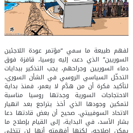
لفهم طبيعة ما سمي “مؤتمر عودة اللاجئين
السوريين” الذي دعت إليه روسيا، قافزة فوق
دماء السوريين وجراحهم، يجب التذكير ببدايات
التدخّل السياسي الروسي في الشأن السوري،
لتأكيد فكرة أن من هدَّم لا يعمر، فمنذ بداية
الاحتجاجات السورية وجدتها روسيا مناسبة
لتمكين وجودها الذي أخذ يتراجع بعد انهيار
الاتحاد السوفييتي. صحيح أن بعض قادتها دعا
بشار الأسد، في البداية، إلى القيام بإصلاح ما
يمكن إصلاحه، لكنها أفهمته أنها لن تتخلى