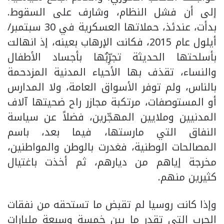
إلى أن فشل النظام، وشارف على السقوط.
بدأت، عندئذ، حملاتها العسكرية في 30 سبتمبر/
أيلول عام 2015، فكانت الإرهاب بعينه، إذ انهالت
بأسلحتها الحديثة تجرِّبُها بأجساد الأطفال
والنساء، تقذف بها الأحياء المدنية المزدحمة
بالناس، ولم توفر الأسواق العامة، ولا المدارس
أو المستوصفات، مرتكبة مجازر راح ضحيتها آلاف
المدنيين وملايين المهجّرين، فضلاً عن سياسة
النفاق التي مارستها، فيما بعد، باسم
المصالحات الوطنية، فغدرت بالوطن والمواطنين،
مخرجة إياهم من ديارهم، ثم أخذت باغتيال
كثيرين منهم.
وإذا كانت روسيا لم تقبض ما تستحقه من نفقات
الحرب التي تقدر ما بين خمسة وسبعة مليارات