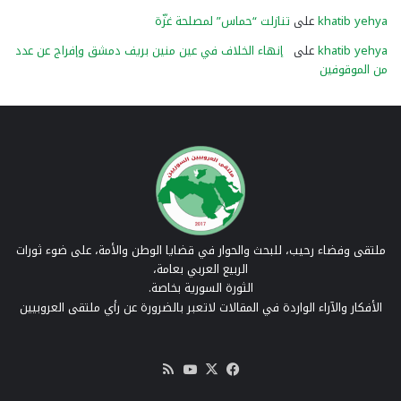
khatib yehya
على
تنازلت “حماس” لمصلحة غزّة
khatib yehya
على
إنهاء الخلاف في عين منين بريف دمشق وإفراج عن عدد
من الموقوفين
ملتقى وفضاء رحيب، للبحث والحوار في قضايا الوطن والأمة، على ضوء ثورات
الربيع العربي بعامة،
الثورة السورية بخاصة.
الأفكار والآراء الواردة في المقالات لاتعبر بالضرورة عن رأي ملتقى العروبيين
‫X
فيسبوك
‫YouTube
ملخص
الموقع