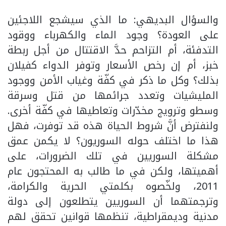
والسؤال البديهي: ما الذي سيشجع اللاجئين
على العودة؟ وجود الماء والكهرباء ووقود
التدفئة، أم التزاحم حدَّ الاقتتال من أجل ربطة
خبز، أم إن رخص الأسعار وتوفر الدواء كفيلان
بذلك؟ وكل ما ذكر في كفّة وغياب الأمن ووجود
المليشيات وتعدد جرائمها من قتل وسرقة
وسطو وترويج مخدّرات وتعاطيها في كفّة أخرى.
ولنفترض أنَّ شروط الحياة هذه قد توفرت، فهل
هذا ما اختلف حوله السوريون؟ لا يكمن عمق
مشكلة السوريين في تلك الضرورات، على
أهميتها، ولكن في ما طالب به المحتجون عام
2011، ولخّصوه بكلمتي الحرية والكرامة،
وترجمتهما أن السوريين يتطلعون إلى دولة
مدنية وديمقراطية، تنظمها قوانين تحقق لهم