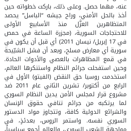
عنه، مهما حصل. وعلى ذلك، باركت خطواته حين
أخذ بالحل الأمني، وراح جيشه “الباسل” يحصد
المتظاهرين العزَّل منذ الأسابيع الأولى
للاحتجاجات السورية، (مجزرة الساعة في حمص
في 17 إبريل/ نيسان 2011) أي قبل أن يكون في
سورية أي معارض مسلح، وبعد أن فشل الشبّيحة
في قمع المظاهرات بالعصي والأدوات الحادة.
وحين استفحلت جرائم النظام واستنكرها العالم،
استخدمت روسيا حق النقض (الفيتو) الأول في
الرابع من أكتوبر/ تشرين الثاني عام 2011 ضد
مشروع قرار لمجلس الأمن يدين النظام السوري
لما يرتكبه من جرائم تنافي حقوق الإنسان
والشرائع الدولية كافة، وتتجاوز مواد الدستور
السوري نفسه. واستمر الروس، بعدئذٍ، في
مواجهة الشعب السوري، والعالم أجمع سياسياً،