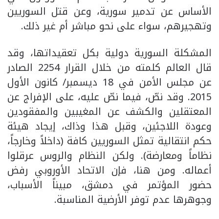
الأساس عن تدمير سورية، وعن قتل السوريين
وتهجيرهم، سواء على نحو مباشر أم غير ذلك.
المشكلة السورية دولية بكل تعقيداتها، وقد
قال العالم كلمته من خلال القرار 2254 الصادر
عن مجلس الأمن في 18 ديسمبر/ كانون الأول
2015. وقد نصّ، فيما نصّ عليه، على الإفراج عن
المعتقلين والكشف عن المغيبين والمفقودين
وعودة اللاجئين، وقبل هذا وذاك، إيجاد هيئة
حكم انتقالية تمثل السوريين كافة (داخلاً وخارجاً،
نظاماً ومعارضة). ولكن النظام والروس عرقلوا
أعماله. ومن هنا، فإن الاتحاد الأوروبي رفض
حضور المؤتمر في دمشق، مبيناً الأسباب،
وجوهرها عدم توفر الأرضية المناسبة.