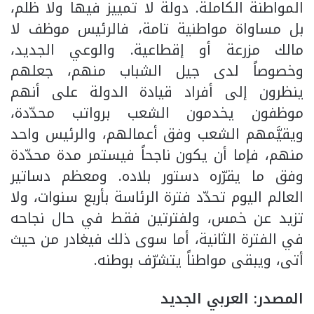
المواطنة الكاملة. دولة لا تمييز فيها ولا ظلم،
بل مساواة مواطنية تامة، فالرئيس موظف لا
مالك مزرعة أو إقطاعية. والوعي الجديد،
وخصوصاً لدى جيل الشباب منهم، جعلهم
ينظرون إلى أفراد قيادة الدولة على أنهم
موظفون يخدمون الشعب برواتب محدّدة،
ويقيَّمهم الشعب وفق أعمالهم، والرئيس واحد
منهم، فإما أن يكون ناجحاً فيستمر مدة محدّدة
وفق ما يقرّره دستور بلاده. ومعظم دساتير
العالم اليوم تحدّد فترة الرئاسة بأربع سنوات، ولا
تزيد عن خمس، ولفترتين فقط في حال نجاحه
في الفترة الثانية، أما سوى ذلك فيغادر من حيث
أتى، ويبقى مواطناً يتشرّف بوطنه.
المصدر: العربي الجديد