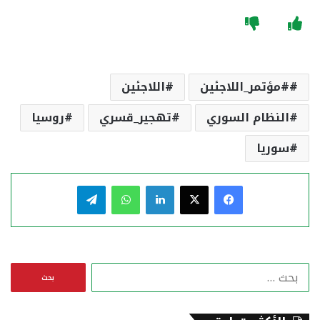
#مؤتمر_اللاجئين
اللاجئين
النظام السوري
تهجير_قسري
روسيا
سوريا
فيسبوك
‫X
لينكدإن
واتساب
تيلقرام
ا
ل
ب
ح