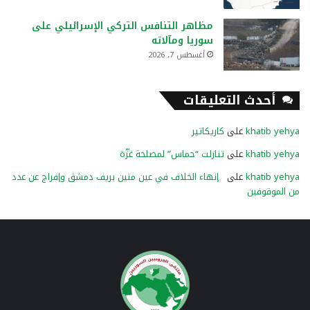
مظاهر التنافس التركي الإسرائيلي على
سوريا ومآلاته
أغسطس 7, 2026
أحدث التعليقات
khatib yehya
على
كاريكاتير
khatib yehya
على
تنازلت “حماس” لمصلحة غزّة
khatib yehya
على
إنهاء الخلاف في عين منين بريف دمشق وإفراج عن عدد
من الموقوفين