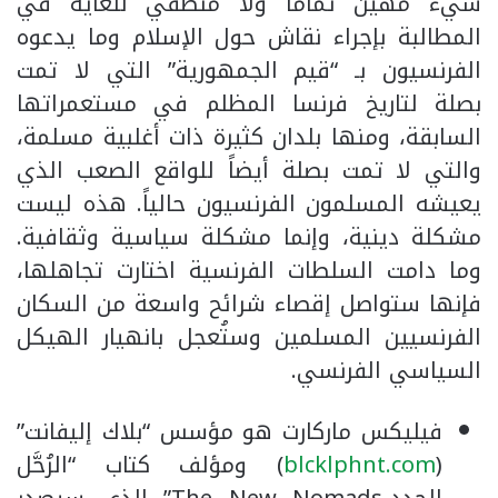
شيء مهين تماماً ولا منطقي للغاية في
المطالبة بإجراء نقاش حول الإسلام وما يدعوه
الفرنسيون بـ “قيم الجمهورية” التي لا تمت
بصلة لتاريخ فرنسا المظلم في مستعمراتها
السابقة، ومنها بلدان كثيرة ذات أغلبية مسلمة،
والتي لا تمت بصلة أيضاً للواقع الصعب الذي
يعيشه المسلمون الفرنسيون حالياً. هذه ليست
مشكلة دينية، وإنما مشكلة سياسية وثقافية.
وما دامت السلطات الفرنسية اختارت تجاهلها،
فإنها ستواصل إقصاء شرائح واسعة من السكان
الفرنسيين المسلمين وستُعجل بانهيار الهيكل
السياسي الفرنسي.
فيليكس ماركارت هو مؤسس “بلاك إليفانت”
(
blcklphnt.com
) ومؤلف كتاب “الرُحَّل