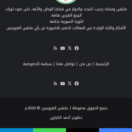
ملتقى وفضاء رحيب، للبحث والحوار في قضايا الوطن والأمة، على ضوء ثورات
الربيع العربي بعامة،
الثورة السورية بخاصة.
الأفكار والآراء الواردة في المقالات لاتعبر بالضرورة عن رأي ملتقى العروبيين
‫X
فيسبوك
‫YouTube
ملخص
الموقع
RSS
الرئيسية
|
من نحن
|
تواصل معنا
| سياسة الخصوصية
‫X
فيسبوك
‫YouTube
ملخص
الموقع
RSS
جميع الحقوق محفوظة لـ ملتقى العروبيين © 2026م
تطوير:
أحمد الكياري