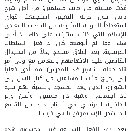
عُدَّت مسيئة من جانب مسلمين؛ من أجل شرح
درس حول حرية التعبير، استجمعتُ قواي
استعداداً للموجة المألوفة من الخطاب المعادي
للإسلام التي كانت ستترتب على ذلك بلا أدنى
شك. وما لم أتوقعه كان رد فعل السلطات
الفرنسية. بعد إغلاق مسجدٍ بدلاً من استبدال
القائمين عليه (لاتهامهم بالتعامل مع ولي أمر
قاد حملة تشهير ضد المدرس)، مما أدى فعلياً
إلى إخراج مئات المسلمين من كبار السن إلى
الشوارع، الذين يعد المسجد بالنسبة لهم شبه
ناد اجتماعي وشبه دار مسنين، وأعلن وزير
الداخلية الفرنسي في أعقاب ذلك حل التجمع
المناهض للإسلاموفوبيا في فرنسا.
تعد ردود الفعل السريعة غير المحسوبة هذه