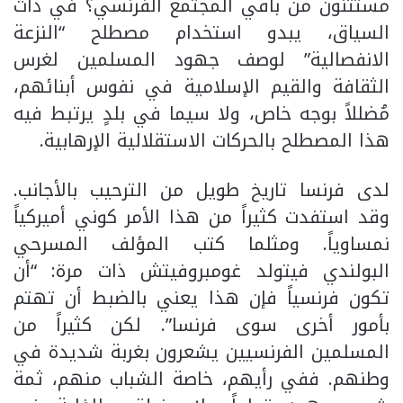
مستثنون من باقي المجتمع الفرنسي؟ في ذات
السياق، يبدو استخدام مصطلح “النزعة
الانفصالية” لوصف جهود المسلمين لغرس
الثقافة والقيم الإسلامية في نفوس أبنائهم،
مُضللاً بوجه خاص، ولا سيما في بلدٍ يرتبط فيه
هذا المصطلح بالحركات الاستقلالية الإرهابية.
لدى فرنسا تاريخ طويل من الترحيب بالأجانب.
وقد استفدت كثيراً من هذا الأمر كوني أميركياً
نمساوياً. ومثلما كتب المؤلف المسرحي
البولندي فيتولد غومبروفيتش ذات مرة: “أن
تكون فرنسياً فإن هذا يعني بالضبط أن تهتم
بأمور أخرى سوى فرنسا”. لكن كثيراً من
المسلمين الفرنسيين يشعرون بغربة شديدة في
وطنهم. ففي رأيهم، خاصة الشباب منهم، ثمة