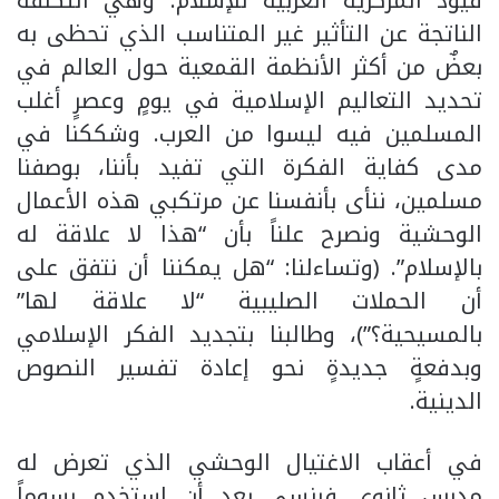
قيود المركزية العربية للإسلام: وهي التكلفة
الناتجة عن التأثير غير المتناسب الذي تحظى به
بعضٌ من أكثر الأنظمة القمعية حول العالم في
تحديد التعاليم الإسلامية في يومٍ وعصرٍ أغلب
المسلمين فيه ليسوا من العرب. وشككنا في
مدى كفاية الفكرة التي تفيد بأننا، بوصفنا
مسلمين، ننأى بأنفسنا عن مرتكبي هذه الأعمال
الوحشية ونصرح علناً بأن “هذا لا علاقة له
بالإسلام”. (وتساءلنا: “هل يمكننا أن نتفق على
أن الحملات الصليبية “لا علاقة لها”
بالمسيحية؟”)، وطالبنا بتجديد الفكر الإسلامي
وبدفعةٍ جديدةٍ نحو إعادة تفسير النصوص
الدينية.
في أعقاب الاغتيال الوحشي الذي تعرض له
مدرس ثانوي فرنسي بعد أن استخدم رسوماً