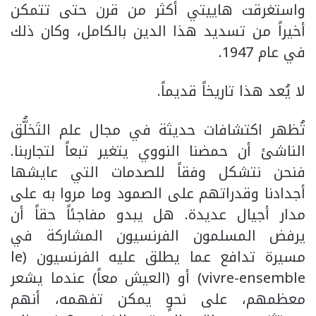
واستغرقت هاييتي أكثر من قرن حتى تتمكن
أخيراً من تسديد هذا الدين بالكامل، وكان ذلك
في عام 1947.
لا يُعد هذا تاريخاً قديماً.
تُظهر اكتشافات حديثة في مجال علم التَخلُّق
الناشئ أن حمضنا النووي يتغير تبعاً لتجاربنا.
فنحن نتشكل وفقاً للصدمات التي عايشها
أجدادنا وقدراتهم على الصمود وما مروا به على
مدار أجيال عديدة. هل يبدو مفاجئاً حقاً أن
يرفض المسلمون الفرنسيون المشاركة في
مسيرة تدافع عما يطلق عليه الفرنسيون (le
vivre-ensemble) أو (العيش معاً) عندما يشعر
معظمهم، على نحوٍ يمكن تفهمه، أنهم