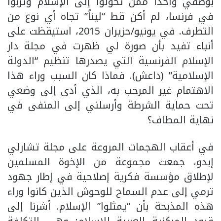
بوصفي واحداً ممن تحولوا إلى الإسلام وتربوا
في فرنسا، لم أكن قط “ليناً” تجاه أي نوع من
التطرف. في يونيو/حزيران 2015، استيقظت على
أنباء تفيد بأن صورة لي ظهرت في مجلة دار
الإسلام الفرنسية التي يصدرها تنظيم “الدولة
الإسلامية” (داعش). فماذا كان السبب وراء هذا
الاهتمام غير المرحب به، الذي أدى إلى وضعي
تحت حماية الشرطة وأرسلني إلى المنفى في
نهاية المطاف؟
في أعقاب الهجمات المروعة على مجلة تشارلي
إبدو، جمعت مجموعة من الإخوة المسلمين
لإطلاق مؤسسة فكرية إصلاحية في إطار جهود
ترمي إلى عدم السماح للوحوش الذين كانوا وراء
هذه المذبحة بأن “يمثلوا” الإسلام. أشرنا إلى