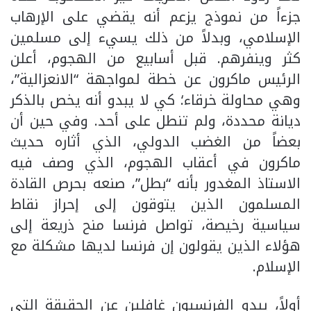
جزءاً من نموذج يزعم أنه يقضي على الإرهاب
الإسلامي، وبدلاً من ذلك يسيء إلى مسلمين
كثر وينفرهم. قبل أسابيع من الهجوم، أعلن
الرئيس ماكرون عن خطة لمواجهة “الانعزالية”،
وهي محاولة خرقاء؛ كي لا يبدو أنه يخص بالذكر
ديانة محددة، ولم تنطل على أحد. وفي حين أن
بعضاً من الغضب الدولي، الذي أثاره حديث
ماكرون في أعقاب الهجوم، الذي وصف فيه
الاستاذ المغدور بأنه “بطل”، صنعه بحرص القادة
المسلمون الذين يتوقون إلى إحراز نقاط
سياسية رخيصة، تواصل فرنسا منح ذريعة إلى
هؤلاء الذين يقولون إن فرنسا لديها مشكلة مع
الإسلام.
أولاً، يبدو الفرنسيون غافلين عن الحقيقة التي