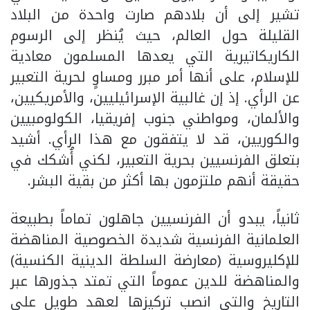
تشير إلى أن بلادهم صارت واحدة من البلاد
القليلة حول العالم، حيث يُنظر إلى الرسوم
الكاريكاتيرية التي يعدها المسلمون معادية
للإسلام، على أنها أمر مبرر ومساوٍ لحرية التعبير
عن الرأي. إذ إن غالبية الإسرائيليين، والأمريكيين،
والألمان، ومواطني جنوب إفريقيا، الكولومبيين
والكوريين، قد لا يتفقون مع هذا الرأي. أشيد
بتعلق الفرنسيين بحرية التعبير، لكني أُشكك في
حقيقة أنهم ملتزمون بها أكثر من بقية البشر.
ثانياً، يبدو أن الفرنسيين جاهلون تماماً بطبيعة
العلمانية الفرنسية شديدة الخصوصية المناهضة
للإكليروسية (معارضة السلطة الدينية الكنسية)
والمناهضة للدين عموماً التي تمتد جذورها عبر
التاريخ والتي انصب تركيزها لعهد طويل على