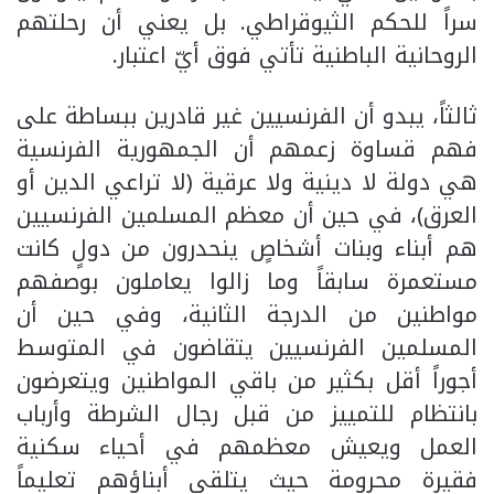
سراً للحكم الثيوقراطي. بل يعني أن رحلتهم
الروحانية الباطنية تأتي فوق أيّ اعتبار.
ثالثاً، يبدو أن الفرنسيين غير قادرين ببساطة على
فهم قساوة زعمهم أن الجمهورية الفرنسية
هي دولة لا دينية ولا عرقية (لا تراعي الدين أو
العرق)، في حين أن معظم المسلمين الفرنسيين
هم أبناء وبنات أشخاصٍ ينحدرون من دولٍ كانت
مستعمرة سابقاً وما زالوا يعاملون بوصفهم
مواطنين من الدرجة الثانية، وفي حين أن
المسلمين الفرنسيين يتقاضون في المتوسط
أجوراً أقل بكثير من باقي المواطنين ويتعرضون
بانتظام للتمييز من قبل رجال الشرطة وأرباب
العمل ويعيش معظمهم في أحياء سكنية
فقيرة محرومة حيث يتلقى أبناؤهم تعليماً