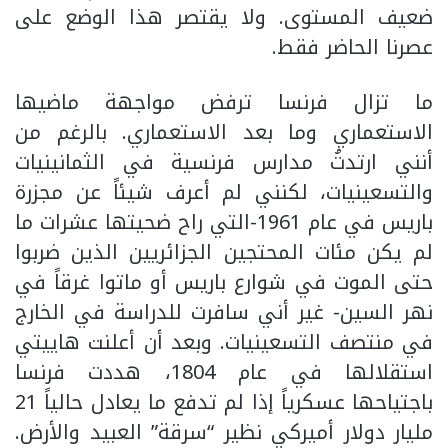
ضعيف المستوى. ولا يقتصر هذا الوضع على
عصرنا الحاضر فقط.
ما تزال فرنسا ترفض مواجهة ماضيها
الاستعماري وما بعد الاستعماري. بالرغم من
أنني ارتدتُ مدارس فرنسية في الثمانينيات
والتسعينيات، لكنني لم أعرف شيئاً عن مجزرة
باريس في عام 1961-التي راح ضحيتها عشرات ما
لم يكن مئات المحتجين الجزائريين الذين ضربوا
حتى الموت في شوارع باريس أو ماتوا غرقاً في
نهر السين- غير أني سافرت للدراسة في الخارج
في منتصف التسعينيات. وبعد أن أعلنت هاييتي
استقلالها في عام 1804، هددت فرنسا
باجتياحها عسكرياً إذا لم تدفع ما يعادل حالياً 21
مليار دولار أميركي نظير “سرقة” العبيد والأرض.