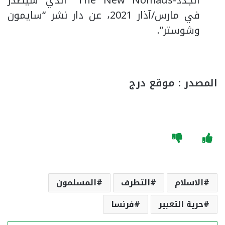
الجدد-The New Nomads” الذي سيصدر
في مارس/آذار 2021، عن دار نشر “سايمون
وشوستر”.
المصدر : موقع درج
الاسلام
التطرف
المسلمون
حرية التعبير
فرنسا