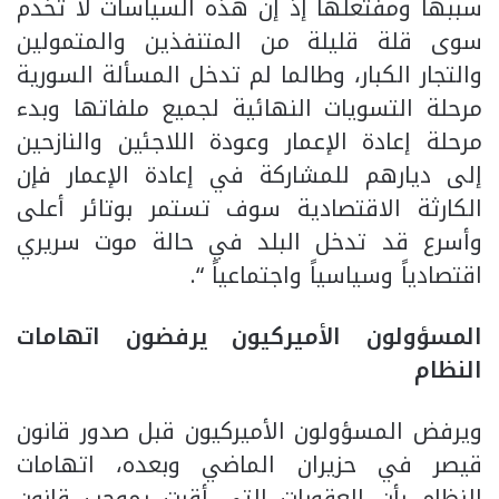
سببها ومفتعلها إذ إن هذه السياسات لا تخدم
سوى قلة قليلة من المتنفذين والمتمولين
والتجار الكبار، وطالما لم تدخل المسألة السورية
مرحلة التسويات النهائية لجميع ملفاتها وبدء
مرحلة إعادة الإعمار وعودة اللاجئين والنازحين
إلى ديارهم للمشاركة في إعادة الإعمار فإن
الكارثة الاقتصادية سوف تستمر بوتائر أعلى
وأسرع قد تدخل البلد في حالة موت سريري
اقتصادياً وسياسياً واجتماعياً “.
المسؤولون الأميركيون يرفضون اتهامات
النظام
ويرفض المسؤولون الأميركيون قبل صدور قانون
قيصر في حزيران الماضي وبعده، اتهامات
النظام بأن العقوبات التي أقرت بموجب قانون