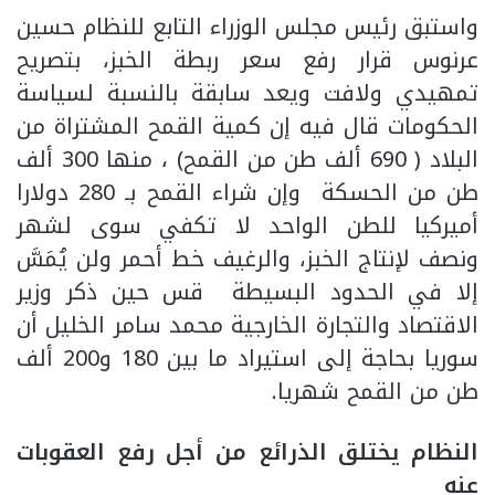
واستبق رئيس مجلس الوزراء التابع للنظام حسين
عرنوس قرار رفع سعر ربطة الخبز، بتصريح
تمهيدي ولافت ويعد سابقة بالنسبة لسياسة
الحكومات قال فيه إن كمية القمح المشتراة من
البلاد ( 690 ألف طن من القمح) ، منها 300 ألف
طن من الحسكة وإن شراء القمح بـ 280 دولارا
أميركيا للطن الواحد لا تكفي سوى لشهر
ونصف لإنتاج الخبز، والرغيف خط أحمر ولن يُمَسَّ
إلا في الحدود البسيطة قس حين ذكر وزير
الاقتصاد والتجارة الخارجية محمد سامر الخليل أن
سوريا بحاجة إلى استيراد ما بين 180 و200 ألف
طن من القمح شهريا.
النظام يختلق الذرائع من أجل رفع العقوبات
عنه