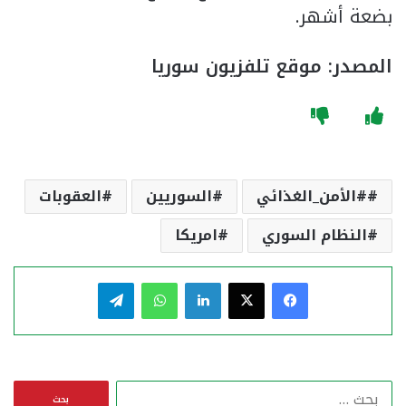
بضعة أشهر.
المصدر: موقع تلفزيون سوريا
#الأمن_الغذائي
السوريين
العقوبات
النظام السوري
امريكا
فيسبوك
‫X
لينكدإن
واتساب
تيلقرام
ا