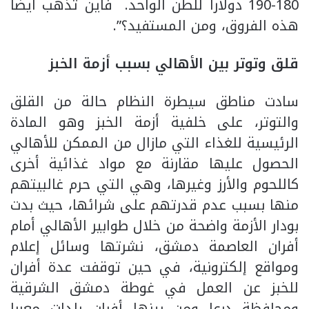
180-190 دولارا للطن الواحد. فأين تذهب أيضا
هذه الفروق، ومن المستفيد؟”.
قلق وتوتر بين الأهالي بسبب أزمة الخبز
سادت مناطق سيطرة النظام حالة من القلق
والتوتر، على خلفية أزمة الخبز وهو المادة
الرئيسية للغذاء التي مازال من الممكن للأهالي
الحصول عليها مقارنة مع مواد غذائية أخرى
كاللحوم والأرز وغيرها، وهي التي حرم غالبيتهم
منها بسبب عدم قدرتهم على شرائها، حيث بدت
بودار الأزمة واضحة من خلال طوابير الأهالي أمام
أفران العاصمة دمشق، نشرتها وسائل إعلام
ومواقع إلكترونية، في حين توقفت عدة أفران
للخبز عن العمل في غوطة دمشق الشرقية
ومحافظة درعا ومن بينها أفران بلدات معربا