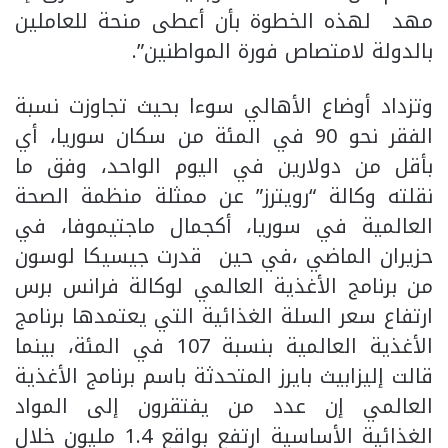
مهد لهذه الخطوة بأن أعطى منحة للعاملين
بالدولة لامتصاص فورة المواطنين”.
وتزداد أوضاع الأهالي سوءا بحيث تجاوزت نسبة
الفقر نحو 90 في المئة من سكان سوريا، أي
بأقل من دولارين في اليوم الواحد، وفق ما
نقلته وكالة “رويترز” عن ممثلة منظمة الصحة
العالمية في سوريا، أكجمال ماجتيموفا، في
حزيران الماضي ،في حين قدرت جيسيكا لوسون
من برنامج الأغذية العالمي لوكالة فرانس برس
ارتفاع سعر السلة الغذائية التي يعتمدها برنامج
الأغذية العالمية بنسبة 107 في المئة، بينما
قالت إليزابيث بايرز المتحدثة باسم برنامج الأغذية
العالمي إن عدد من يفتقرون إلى المواد
الغذائية الأساسية ارتفع بواقع 1.4 مليون خلال