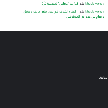
khatib yehya
على
تنازلت “حماس” لمصلحة غزّة
khatib yehya
على
إنهاء الخلاف في عين منين بريف دمشق
وإفراج عن عدد من الموقوفين
بعامة،