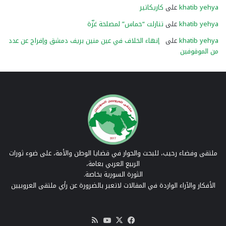
khatib yehya
على
كاريكاتير
khatib yehya
على
تنازلت “حماس” لمصلحة غزّة
khatib yehya
على
إنهاء الخلاف في عين منين بريف دمشق وإفراج عن عدد
من الموقوفين
ملتقى وفضاء رحيب، للبحث والحوار في قضايا الوطن والأمة، على ضوء ثورات
الربيع العربي بعامة،
الثورة السورية بخاصة.
الأفكار والآراء الواردة في المقالات لاتعبر بالضرورة عن رأي ملتقى العروبيين
‫X
فيسبوك
‫YouTube
ملخص