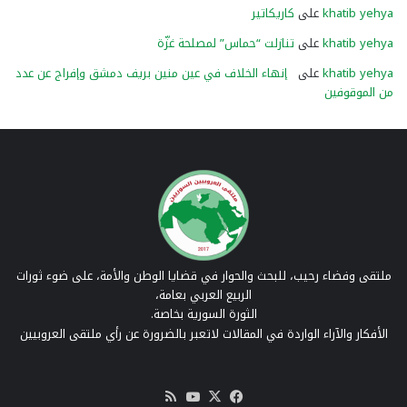
khatib yehya
على
كاريكاتير
khatib yehya
على
تنازلت “حماس” لمصلحة غزّة
khatib yehya
على
إنهاء الخلاف في عين منين بريف دمشق وإفراج عن عدد
من الموقوفين
ملتقى وفضاء رحيب، للبحث والحوار في قضايا الوطن والأمة، على ضوء ثورات
الربيع العربي بعامة،
الثورة السورية بخاصة.
الأفكار والآراء الواردة في المقالات لاتعبر بالضرورة عن رأي ملتقى العروبيين
‫X
فيسبوك
‫YouTube
ملخص