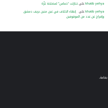
khatib yehya
على
تنازلت “حماس” لمصلحة غزّة
khatib yehya
على
إنهاء الخلاف في عين منين بريف دمشق
وإفراج عن عدد من الموقوفين
بعامة،