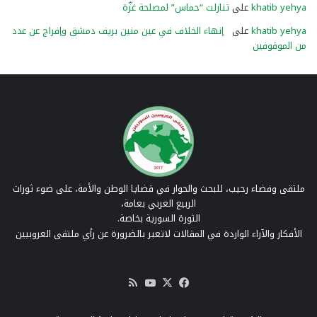
khatib yehya
على
تنازلت “حماس” لمصلحة غزّة
khatib yehya
على
إنهاء الخلاف في عين منين بريف دمشق وإفراج عن عدد
من الموقوفين
ملتقى وفضاء رحيب، للبحث والحوار في قضايا الوطن والأمة، على ضوء ثورات
الربيع العربي بعامة،
الثورة السورية بخاصة.
الأفكار والآراء الواردة في المقالات لاتعبر بالضرورة عن رأي ملتقى العروبيين
‫X
فيسبوك
‫YouTube
ملخص
الموقع