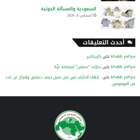
السعودية والمسألة الحوثية
أغسطس 6, 2026
أحدث التعليقات
khatib yehya
على
كاريكاتير
khatib yehya
على
تنازلت “حماس” لمصلحة غزّة
khatib yehya
على
إنهاء الخلاف في عين منين بريف دمشق وإفراج عن عدد
من الموقوفين