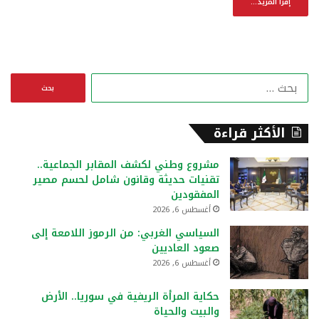
إقرأ المزيد...
ا
ل
ب
ح
الأكثر قراءة
ث
ع
مشروع وطني لكشف المقابر الجماعية..
ن
تقنيات حديثة وقانون شامل لحسم مصير
:
المفقودين
أغسطس 6, 2026
السياسي الغربي: من الرموز اللامعة إلى
صعود العاديين
أغسطس 6, 2026
حكاية المرأة الريفية في سوريا.. الأرض
والبيت والحياة