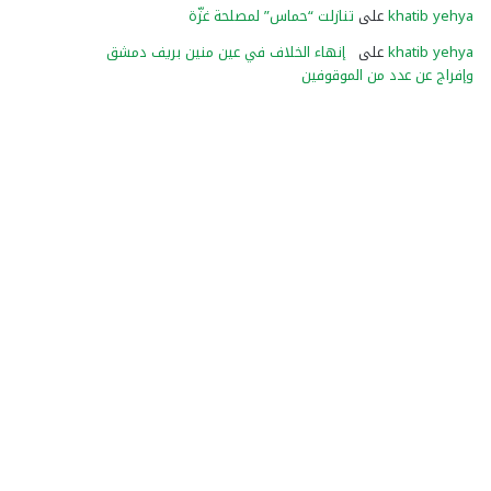
khatib yehya
على
تنازلت “حماس” لمصلحة غزّة
khatib yehya
على
إنهاء الخلاف في عين منين بريف دمشق
وإفراج عن عدد من الموقوفين