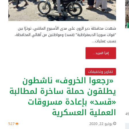
شهدت محافظة دير الزور، على مدى الأسبوع الماضي، توترًا بين
“قوات سوريا الديمقراطية” (قسد) ومواطنين من أهالي المحافظة،
بسبب عمليات…
إقرأ المزيد...
تقارير وتحقيقات
«رجعوا الخروف» ناشطون
يطلقون حملة ساخرة لمطالبة
«قسد» بإعادة مسروقات
العملية العسكرية
4
يوليو 22, 2020
527