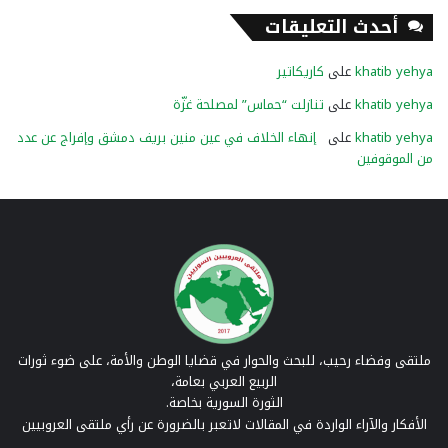
أحدث التعليقات
khatib yehya
على
كاريكاتير
khatib yehya
على
تنازلت “حماس” لمصلحة غزّة
khatib yehya
على
إنهاء الخلاف في عين منين بريف دمشق وإفراج عن عدد
من الموقوفين
ملتقى وفضاء رحيب، للبحث والحوار في قضايا الوطن والأمة، على ضوء ثورات
الربيع العربي بعامة،
الثورة السورية بخاصة.
الأفكار والآراء الواردة في المقالات لاتعبر بالضرورة عن رأي ملتقى العروبيين