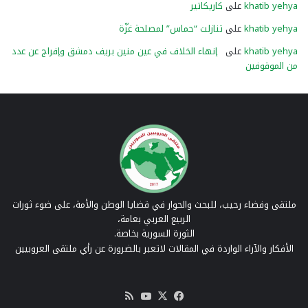
khatib yehya
على
كاريكاتير
khatib yehya
على
تنازلت “حماس” لمصلحة غزّة
khatib yehya
على
إنهاء الخلاف في عين منين بريف دمشق وإفراج عن عدد
من الموقوفين
ملتقى وفضاء رحيب، للبحث والحوار في قضايا الوطن والأمة، على ضوء ثورات
الربيع العربي بعامة،
الثورة السورية بخاصة.
الأفكار والآراء الواردة في المقالات لاتعبر بالضرورة عن رأي ملتقى العروبيين
‫X
فيسبوك
‫YouTube
ملخص