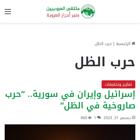
الق
الرئيسية
|
حرب الظل
حرب الظل
تقارير وتحقيقات
إسرائيل وإيران في سورية.. “حرب
صاروخية في الظل”
ديسمبر 31, 2023
1
460