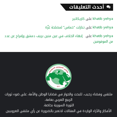
أحدث التعليقات
khatib yehya
على
كاريكاتير
khatib yehya
على
تنازلت “حماس” لمصلحة غزّة
khatib yehya
على
إنهاء الخلاف في عين منين بريف دمشق وإفراج عن عدد
من الموقوفين
ملتقى وفضاء رحيب، للبحث والحوار في قضايا الوطن والأمة، على ضوء ثورات
الربيع العربي بعامة،
الثورة السورية بخاصة.
الأفكار والآراء الواردة في المقالات لاتعبر بالضرورة عن رأي ملتقى العروبيين