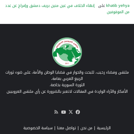
khatib yehya
على
إنهاء الخلاف في عين منين بريف دمشق وإفراج عن عدد
من الموقوفين
ملتقى وفضاء رحيب، للبحث والحوار في قضايا الوطن والأمة، على ضوء ثورات
الربيع العربي بعامة،
الثورة السورية بخاصة.
الأفكار والآراء الواردة في المقالات لاتعبر بالضرورة عن رأي ملتقى العروبيين
‫X
فيسبوك
‫YouTube
ملخص
الموقع
RSS
الرئيسية
|
من نحن
|
تواصل معنا
| سياسة الخصوصية