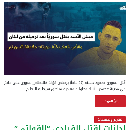
قُتل السوريّ محمود حسنة (27 عاماً) برصاص قوّات #النظام_السوري على حاجز
في مدينة #حمص، أثناء محاولته مغادرة مناطق سيطرة النظام…
إقرأ المزيد...
تقارير وتحقيقات
إدانات لقتل القيادي “القواتي”