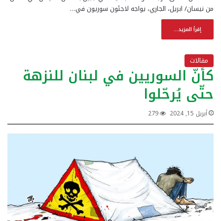
من نيسان/ ابريل، الجاري، يواجه لاجئون سوريون في…
إقرأ المزيد...
مقالات
كأنّ السوريين في لبنان للنزهة
حتّى يُرحّلوا
أبريل 15, 2024
279