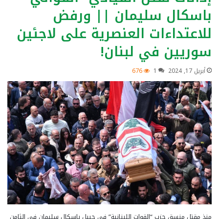
باسكال سليمان || ورفض
للاعتداءات العنصرية على لاجئين
سوريين في لبنان!
أبريل 17, 2024
1
676
منذ مقتل منسق حزب “القوات اللبنانية” في جبيل باسكال سليمان في الثامن