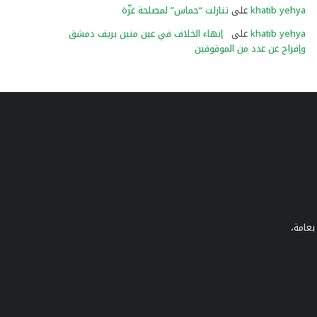
khatib yehya
على
تنازلت “حماس” لمصلحة غزّة
khatib yehya
على
إنهاء الخلاف في عين منين بريف دمشق
وإفراج عن عدد من الموقوفين
بعامة،