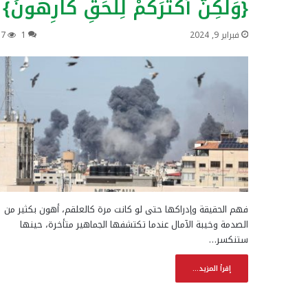
{وَلَٰكِنَّ أَكْثَرَكُمْ لِلْحَقِّ كَارِهُونَ}
فبراير 9, 2024
1
17
فهم الحقيقة وإدراكها حتى لو كانت مرة كالعلقم، أهون بكثير من
الصدمة وخيبة الآمال عندما تكتشفها الجماهير متأخرة، حينها
ستنكسر…
إقرأ المزيد...