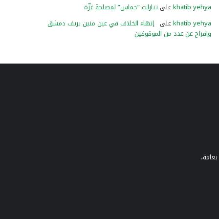
khatib yehya
على
تنازلت “حماس” لمصلحة غزّة
khatib yehya
على
إنهاء الخلاف في عين منين بريف دمشق
وإفراج عن عدد من الموقوفين
بعامة،