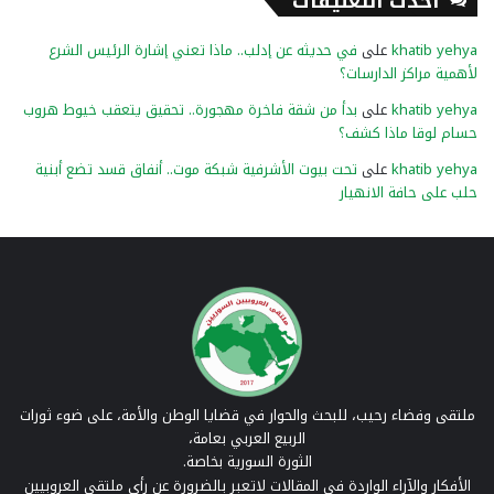
أحدث التعليقات
khatib yehya
على
في حديثه عن إدلب.. ماذا تعني إشارة الرئيس الشرع
لأهمية مراكز الدارسات؟
khatib yehya
على
بدأ من شقة فاخرة مهجورة.. تحقيق يتعقب خيوط هروب
حسام لوقا ماذا كشف؟
khatib yehya
على
تحت بيوت الأشرفية شبكة موت.. أنفاق قسد تضع أبنية
حلب على حافة الانهيار
ملتقى وفضاء رحيب، للبحث والحوار في قضايا الوطن والأمة، على ضوء ثورات
الربيع العربي بعامة،
الثورة السورية بخاصة.
الأفكار والآراء الواردة في المقالات لاتعبر بالضرورة عن رأي ملتقى العروبيين