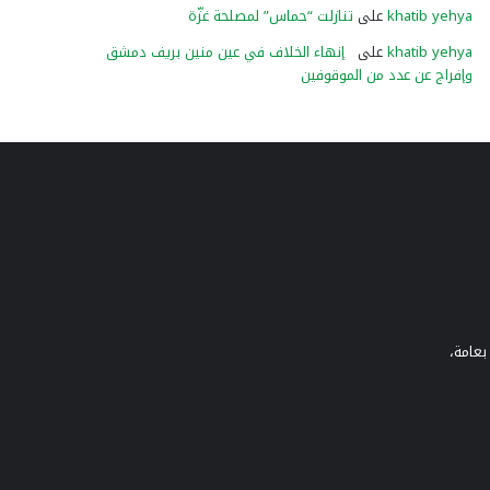
khatib yehya
على
تنازلت “حماس” لمصلحة غزّة
khatib yehya
على
إنهاء الخلاف في عين منين بريف دمشق
وإفراج عن عدد من الموقوفين
بعامة،