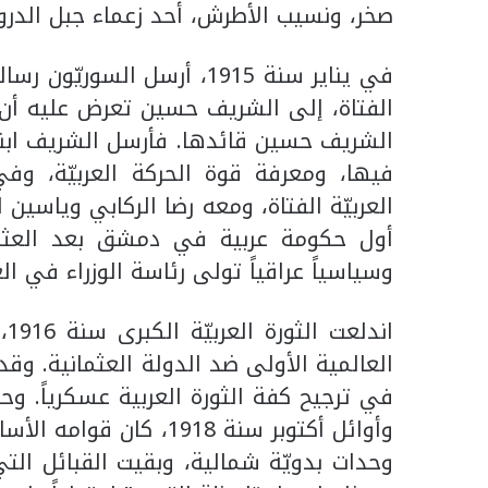
صخر، ونسيب الأطرش، أحد زعماء جبل الدروز 
في يناير سنة 1915، أرسل ال
الفتاة، إلى الشريف حسين تعرض عليه أن ي
الشريف حسين قائدها. فأرسل الشريف ابن
فيها، ومعرفة قوة الحركة العربيّة، وف
العربيّة الفتاة، ومعه رضا الركابي وياس
وسياسياً عراقياً تولى رئاسة الوزراء في 
ان
العالمية الأولى ضد الدولة العثمانية. وق
في ترجيح كفة الثورة العربية عسكرياً. و
وأوائل أكتوبر سنة 1918
وحدات بدويّة شمالية، وبقيت القبائل الت