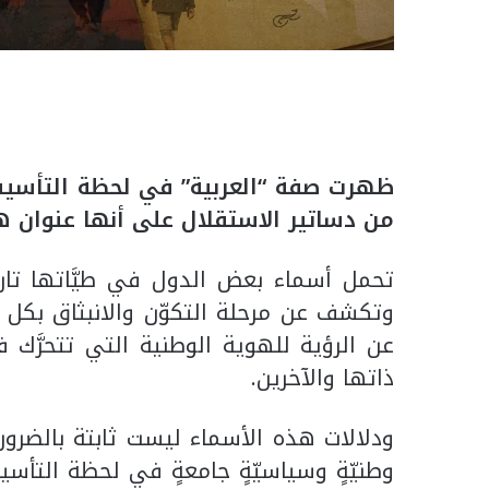
ظهرت صفة “العربية” في لحظة التأسيس ا
من دساتير الاستقلال على أنها عنوان ه
تحمل أسماء بعض الدول في طيَّاتها تاريخ
وتكشف عن مرحلة التكوّن والانبثاق بكل م
عن الرؤية للهوية الوطنية التي تتحرَّك 
ذاتها والآخرين.
ودلالات هذه الأسماء ليست ثابتة بالضرورة
وطنيّةٍ وسياسيّةٍ جامعةٍ في لحظة الت