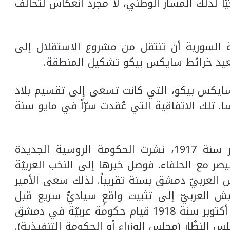
يّاً لذلك المسار الوطني، لا مجرد انعكاس لتحالف
ة السورية أن تنتقل من مشروع الاستقلال إلى
عيد خرائط سايكس بيكو تشكيل المنطقة.
 سايكس بيكو، التي كانت تسعى إلى تقسيم بلاد
ا. تلك الاتفاقية التي عُقدت سرّاً في مايو سنة
فبعد انتصار الثورة البلشفية في نوفمبر سنة 1917، نشرت الحكومة الروسية الجديدة
يصر مع الحلفاء. فوصل خبرها إلى النخب العربيّة
 دخول الجيش العربيّ دمشق بسنة تقريباً. لذلك سعى الأمير
العربيّ إلى تثبيت واقعٍ سياديٍّ سريع قبل
وصول الفرنسيين، فأعلن في الخامس من أكتوبر سنة 1918 قيام حكومة عربيّة في دمشق
لس النظّار (مجلس الوزراء أو الحكومة التنفيذية).