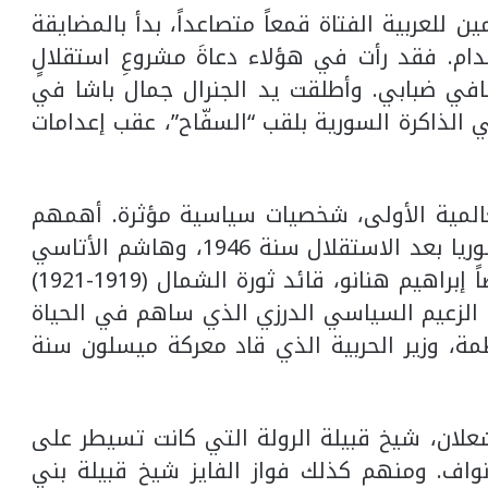
ين للعربية الفتاة قمعاً متصاعداً، بدأ بالمضايقة
ام. فقد رأت في هؤلاء دعاةَ مشروعِ استقلالٍ
قافي ضبابي. وأطلقت يد الجنرال جمال باشا في
الذاكرة السورية بلقب “السفّاح”، عقب إعدامات
لعالمية الأولى، شخصيات سياسية مؤثرة. أهمهم
شكري القوتلي، الذي أصبح أول رئيس لسوريا بعد الاستقلال سنة 1946، وهاشم الأتاسي
رئيس سوريا في فترات لاحقة. ومنهم أيضاً إبراهيم هنانو، قائد ثورة الشمال (1919-1921)
 الزعيم السياسي الدرزي الذي ساهم في الحياة
مة، وزير الحربية الذي قاد معركة ميسلون سنة
شعلان، شيخ قبيلة الرولة التي كانت تسيطر على
نواف. ومنهم كذلك فواز الفايز شيخ قبيلة بني