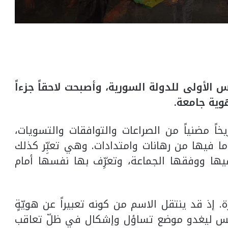
لأولى للدولة السورية، وأصبحت لاحقاً جزءاً
وية جامعة
.
اً مضنياً من الصراعات والتوافقات والتسويات،
ا فيها من رهانات وامتدادات. وهي تعبِّر كذلك
فيها ووفقها الجماعة، وتعرِّف بها نفسها أمام
. إذ قد ينتقل الاسم من كونه تعبيراً عن هويّةٍ
أسيس ليغدو موضع تساؤل وإشكال في ظلّ تعاقب