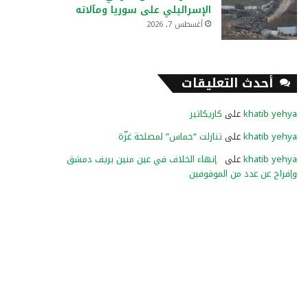
الإسرائيلي على سوريا ومآلاته
أغسطس 7, 2026
أحدث التعليقات
khatib yehya
على
كاريكاتير
khatib yehya
على
تنازلت “حماس” لمصلحة غزّة
khatib yehya
على
إنهاء الخلاف في عين منين بريف دمشق
وإفراج عن عدد من الموقوفين