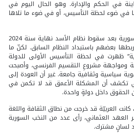
تباينة في الحكم والإدارة. وهو الحال اليوم في
ا في ضوء لحظة التأسيس، أو في ضوء ما تلاها
أصبحت صفة “العربيّة” في اسم الدولة السورية بعد سقوط نظام الأسد نهاية سنة 2024
طها بعضهم باستبداد النظام السابق. لكنّ ما
بية” ظهرت في لحظة التأسيس الأولى للدولة
ية ومواجهة مشروعِ التقسيم الفرنسي، وأصبحت
 لهوية سياسية وثقافية جامعة. غير أن العودة إلى
لي تكشف أن المشكلة الأعمق قد لا تكمن في
 الحقوق داخل دولةٍ واحدة.
كانت العربيّة قد خرجت من نطاق الثقافة واللغة
 العهد العثماني، رأى عدد من النخب السورية
د لسانٍ مشترك.