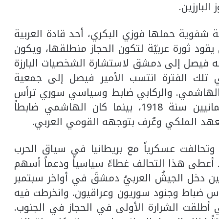
البارزين.
سوريّون رسالة شفوية حملها فوزي البكري، أحد قادة العربية
قود ثورة عربيّة لتكون الحجاز منطلقها، ويكون
ه فيصل إلى دمشق لاستشارة الشخصيات البارزة
ي تلك الفترة انتسب الأمير فيصل إلى جمعية
ين الهاشمي. والركابي ضابط وسياسي سوري ترأس
أول حكومة عربية في دمشق بعد العثمانيين سنة 1918، بينما كان الهاشمي ضابطاً
العهد الملكي وعُرف بتوجهه القومي العربي.
دلعت الثورة العربيّة الكبرى سنة 1916، وتحالفت عسكرياً مع بريطانيا في سياق الحرب
د أعطى هذا التحالف غطاءً سياسياً ودعماً أسهم
حين دخل الجيشُ العربيُ دمشقَ في أواخر سبتمبر
، كان قوامه الأساس ضباط وجنود سوريون وعراقيون. وانخرطت فيه
ي أطلقت الشرارة الأولى في الحجاز في الجنوب.