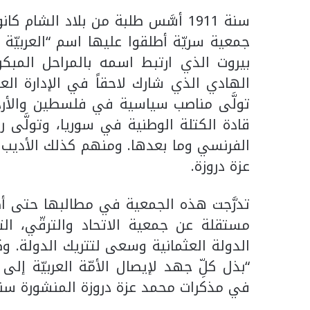
سنة 1911 أسَّس طلبة من بلاد الشا
جمعية سريّة أطلقوا عليها اسم “العربيّة 
بيروت الذي ارتبط اسمه بالمراحل المبكر
الهادي الذي شارك لاحقاً في الإدارة الع
تولَّى مناصب سياسية في فلسطين والأردن
قادة الكتلة الوطنية في سوريا، وتولَّى 
الفرنسي وما بعدها. ومنهم كذلك الأديب 
عزة دروزة.
تدرَّجت هذه الجمعية في مطالبها حتى أص
مستقلة عن جمعية الاتحاد والترقّي، ال
الدولة العثمانية وسعى لتتريك الدولة. و
“بذل كلِّ جهد لإيصال الأمّة العربيّة إلى
في مذكرات محمد عزة دروزة المنشورة سنة 993