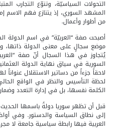
التحولات السياسيّة، وتنوّع التجارب الم
المشهد السوري، إذ يتنازع فهم الاسم إم
من أطوار وأعمال.
موضع سجالٍ على معنى الدولة ذاتها، ورب
يُتجاوز في هذا السجال أنّ صفة “العر
السورية في سياق نهاية الدولة العثمان
لاحقاً جزءاً من دساتير الاستقلال عنواناً
لحظة التأسيس والنظر في الواقع الحا
الكلمة نفسها، بل في إدارة التعدد وضمان
قبل أن تظهر سوريا دولةً باسمها الحديث، 
إلى نطاق السياسة والدستور. وفي أواخر
العربية فيها رابطة سياسية جامعة لا مجر