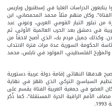
م كانوا يتابعون الدراسات العليا في إسطنبول وباريس
الفتاة”. وكان منهم مثلاً محمد المحمصاني، ابن
ة من تبلور التيار القومي العربي، وعوني عبد
ربية في دمشق بعد الحرب العالمية الأولى، ثم
. وكذلك جميل مردم بك، الذي أصبح لاحقاً من
رئاسة الحكومة السورية عدة مرات فترة الانتداب
والمؤرخ الفلسطيني، المولود في نابلس، محمد
بح هدفها النهائي إقامة دولة عربية دستورية
تنظيم السياسيّ التركي الذي ظهرَ في نهاية
كان العضو في جمعية العربية الفتاة يقسم على
 مصاف الأمم الراقية الحرة المستقلة”، كما ذُكر
1.