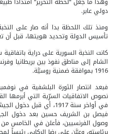
وهذا ما جعل “لحظة التحرير” امتداداً طبيع
دولي عابر.
ومنذ تلك اللحظة بدا أنه صار على النخب
تأسيس الدولة وتحديد هويتها، قبل أن ت
كانت النخبة السورية على دراية باتفاقية
الشام إلى مناطق نفوذ بين بريطانيا وفرنس
1916 بموافقة ضمنية روسيَّة.
نصوص الاتفاقيات السرِّية التي أبرمها الق
في أواخر سنة 1917، أي قبل
فيصل بن الشريف حسين بعد دخول الجيش 
برئاسته، وعيَّن علي رضا الركابي رئيساً لمج