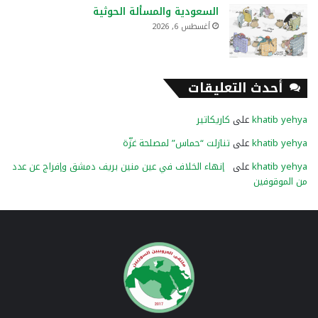
السعودية والمسألة الحوثية
أغسطس 6, 2026
أحدث التعليقات
khatib yehya
على
كاريكاتير
khatib yehya
على
تنازلت “حماس” لمصلحة غزّة
khatib yehya
على
إنهاء الخلاف في عين منين بريف دمشق وإفراج عن عدد
من الموقوفين