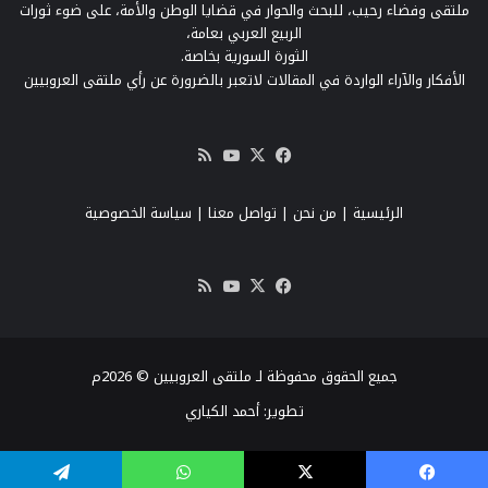
ملتقى وفضاء رحيب، للبحث والحوار في قضايا الوطن والأمة، على ضوء ثورات
الربيع العربي بعامة،
الثورة السورية بخاصة.
الأفكار والآراء الواردة في المقالات لاتعبر بالضرورة عن رأي ملتقى العروبيين
‫X
فيسبوك
‫YouTube
ملخص
الموقع
RSS
الرئيسية
|
من نحن
|
تواصل معنا
| سياسة الخصوصية
‫X
فيسبوك
‫YouTube
ملخص
الموقع
RSS
جميع الحقوق محفوظة لـ ملتقى العروبيين © 2026م
تطوير:
أحمد الكياري